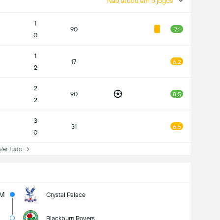
Não atuou em 5 jogos
1
90
7.1
0
1
17
6.2
2
2
90
8.5
2
3
31
6.5
0
r tudo
1M
Crystal Palace
Blackburn Rovers