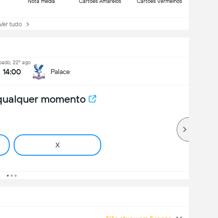
Nota média
Cartões Amarelos
Cartões Vermelhos
r tudo
bado, 22º ago
14:00
Palace
 qualquer momento
X