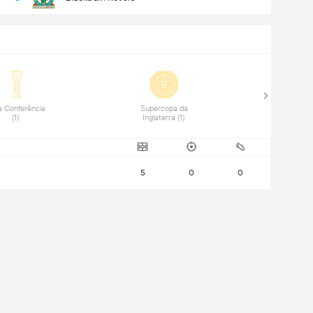
a Conferência 
 Supercopa da 
(1) 
Inglaterra (1) 
5
0
0