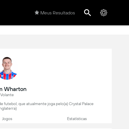
Meus Resultados
m Wharton
Volante
e futebol, que atualmente joga pelo(a) Crystal Palace
Inglaterra)
Jogos
Estatísticas