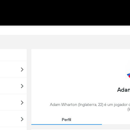
Ada
Adam Wharton (Inglaterra, 22) é um jogador d
(
Perfil