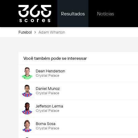
Resultados
Notícias
Futebol
Adam Wharton
Você também pode se interessar
Dean Henderson
Crystal Palace
Daniel Munoz
Crystal Palace
Jefferson Lerma
Crystal Palace
Borna Sosa
Crystal Palace