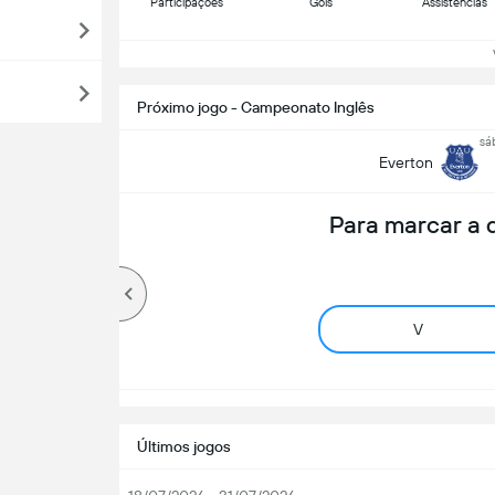
Participações
Gols
Assistências
Ve
Próximo jogo - Campeonato Inglês
sá
Everton
Para marcar a
V
Últimos jogos