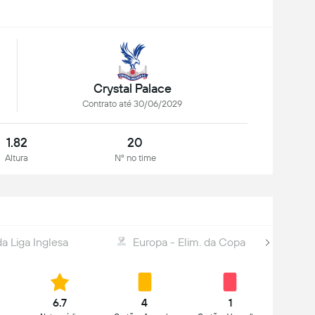
Crystal Palace
Contrato até 30/06/2029
1.82
20
Altura
Nº no time
a Liga Inglesa
Europa - Elim. da Copa
6.7
4
1