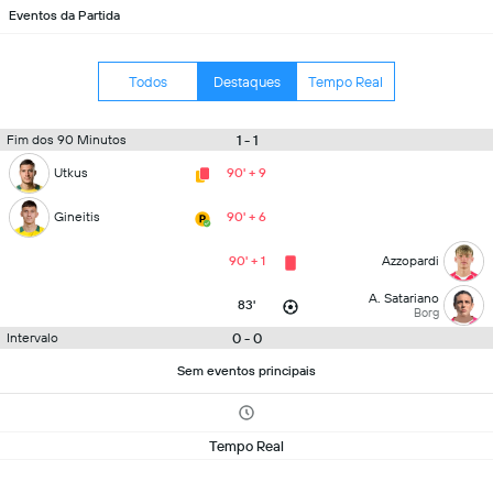
Eventos da Partida
Todos
Destaques
Tempo Real
1 - 1
Fim dos 90 Minutos
Utkus
90' + 9
Gineitis
90' + 6
90' + 1
Azzopardi
A. Satariano
83'
Borg
0 - 0
Intervalo
Sem eventos principais
Tempo Real