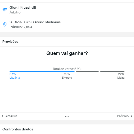
Giorgi Kruashvili
Árbitro
S. Dariaus ir S. Girėno stadionas
Público: 7,854
Previsões
Quem vai ganhar?
Total de votos: 5,931
57%
21%
22%
Lituânia
Empate
Malta
Anterior
Próximo
Confrontos diretos