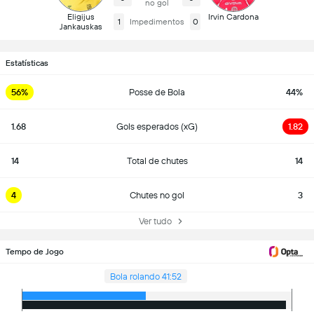
no gol
Eligijus
Irvin Cardona
1
Impedimentos
0
Jankauskas
Estatísticas
56%
Posse de Bola
44%
1.68
Gols esperados (xG)
1.82
14
Total de chutes
14
4
Chutes no gol
3
Ver tudo
Tempo de Jogo
Bola rolando 41:52