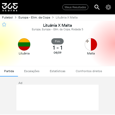
Meus Resultados
Futebol
Europa - Elim. da Copa
Lituânia X Malta
Lituânia X Malta
Europa, Europa - Elim. da Copa, Rodada 5
Fim
1
-
1
04/09
Lituânia
Malta
Partida
Escalações
Estatísticas
Confrontos diretos
Ad