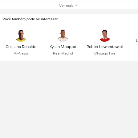
Ver mais
Você também pode se interessar
L
Cristiano Ronaldo
Kylian Mbappé
Robert Lewandowski
Al-Nassr
Real Madrid
Chicago Fire