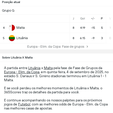
Posição atual
Grupo G
J
Gol
+/-
P
V
Malta
4
8
4:19
-15
5
1
Lituânia
5
8
6:15
-9
3
0
Europa - Elim. da Copa: Fase de grupos
Sobre Lituânia X Malta
A partida entre
Lituânia
x
Malta
pela fase de Fase de Grupos da
Europa - Elim. da Copa
, em quinta-feira, 4 de setembro de 2025, no
estádio S. Dariaus ir S. Girėno stadionas terminou em Lituânia 1 - 1
Malta.
E se você perdeu os melhores momentos de Lituânia x Malta, o
365Scores traz os detalhes da partida para você.
E continue acompanhando os nossos palpites para os próximos
jogos de
Futebol
, com as melhores odds de Europa - Elim. da Copa
nas melhores casas de apostas.