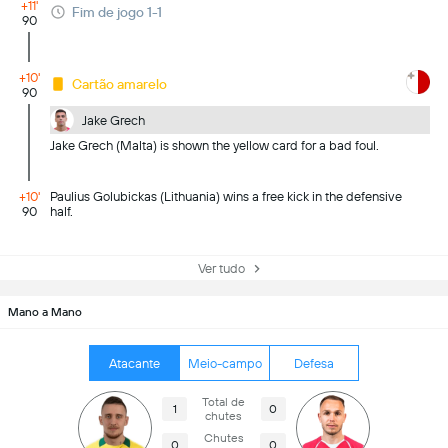
+11'
Fim de jogo 1-1
90
+10'
Cartão amarelo
90
Jake Grech
Jake Grech (Malta) is shown the yellow card for a bad foul.
+10'
Paulius Golubickas (Lithuania) wins a free kick in the defensive
90
half.
Ver tudo
Mano a Mano
Atacante
Meio-campo
Defesa
Total de
1
0
chutes
Chutes
0
0