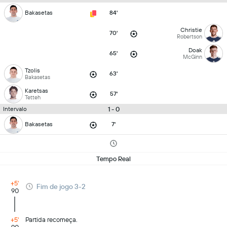
Bakasetas
84'
Christie
70'
Robertson
Doak
65'
McGinn
Tzolis
63'
Bakasetas
Karetsas
57'
Tetteh
1 - 0
Intervalo
Bakasetas
7'
Tempo Real
+5'
Fim de jogo 3-2
90
+5'
Partida recomeça.