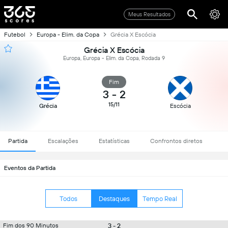
Meus Resultados
Futebol
Europa - Elim. da Copa
Grécia X Escócia
Grécia X Escócia
Europa, Europa - Elim. da Copa, Rodada 9
Fim
3
-
2
15/11
Grécia
Escócia
Partida
Escalações
Estatísticas
Confrontos diretos
Eventos da Partida
Todos
Destaques
Tempo Real
3 - 2
Fim dos 90 Minutos