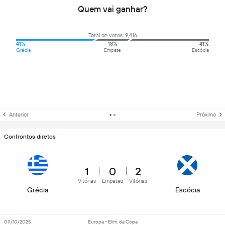
Quem vai ganhar?
Total de votos: 9,416
41%
18%
41%
Grécia
Empate
Escócia
Anterior
Próximo
Confrontos diretos
1
0
2
Vitórias
Empates
Vitórias
Grécia
Escócia
09/10/2025
Europa - Elim. da Copa