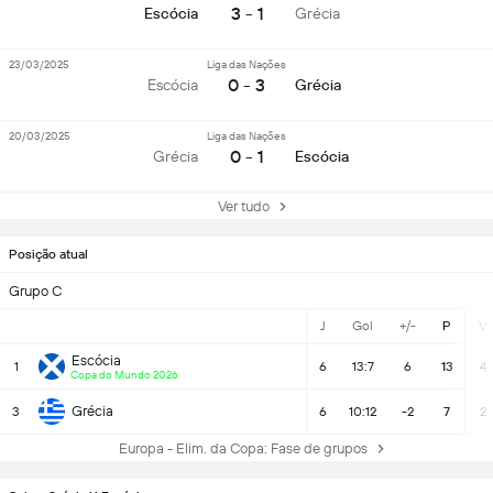
3 - 1
Escócia
Grécia
23/03/2025
Liga das Nações
0 - 3
Escócia
Grécia
20/03/2025
Liga das Nações
0 - 1
Grécia
Escócia
Ver tudo
Posição atual
Grupo C
J
Gol
+/-
P
V
Escócia
1
6
13:7
6
13
4
Copa do Mundo 2026
Grécia
3
6
10:12
-2
7
2
Europa - Elim. da Copa: Fase de grupos