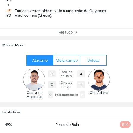
90
+5'
Partida interrompida devido a uma lesão de Odysseas
90
Vlachodimos (Grécia).
Ver tudo
Mano a Mano
Atacante
Meio-campo
Defesa
Total de
0
4
chutes
Chutes
0
1
no gol
Georgios
Che Adams
0
Impedimentos
1
Masouras
Estatísticas
49%
Posse de Bola
51%