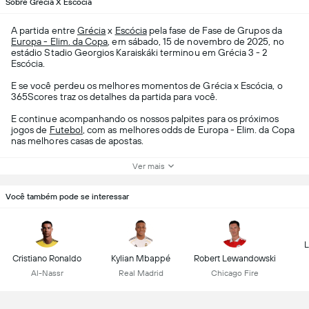
Sobre Grécia X Escócia
A partida entre
Grécia
x
Escócia
pela fase de Fase de Grupos da
Europa - Elim. da Copa
, em sábado, 15 de novembro de 2025, no
estádio Stadio Georgios Karaiskáki terminou em Grécia 3 - 2
Escócia.
E se você perdeu os melhores momentos de Grécia x Escócia, o
365Scores traz os detalhes da partida para você.
E continue acompanhando os nossos palpites para os próximos
jogos de
Futebol
, com as melhores odds de Europa - Elim. da Copa
nas melhores casas de apostas.
Ver mais
Você também pode se interessar
L
Cristiano Ronaldo
Kylian Mbappé
Robert Lewandowski
Al-Nassr
Real Madrid
Chicago Fire