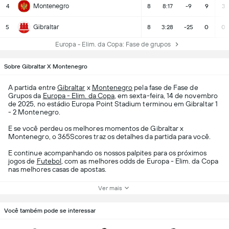
Montenegro
4
8
8:17
-9
9
3
Gibraltar
5
8
3:28
-25
0
0
Europa - Elim. da Copa: Fase de grupos
Sobre Gibraltar X Montenegro
A partida entre
Gibraltar
x
Montenegro
pela fase de Fase de
Grupos da
Europa - Elim. da Copa
, em sexta-feira, 14 de novembro
de 2025, no estádio Europa Point Stadium terminou em Gibraltar 1
- 2 Montenegro.
E se você perdeu os melhores momentos de Gibraltar x
Montenegro, o 365Scores traz os detalhes da partida para você.
E continue acompanhando os nossos palpites para os próximos
jogos de
Futebol
, com as melhores odds de Europa - Elim. da Copa
nas melhores casas de apostas.
Ver mais
Você também pode se interessar