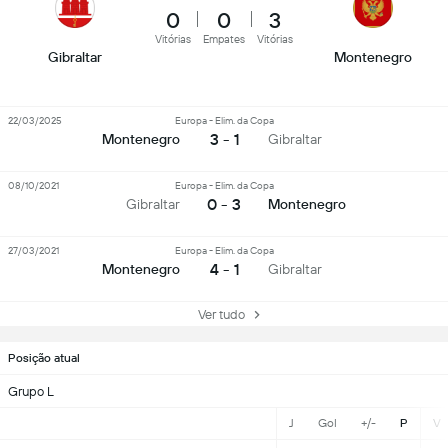
0
0
3
Vitórias
Empates
Vitórias
Gibraltar
Montenegro
22/03/2025
Europa - Elim. da Copa
3 - 1
Montenegro
Gibraltar
08/10/2021
Europa - Elim. da Copa
0 - 3
Gibraltar
Montenegro
27/03/2021
Europa - Elim. da Copa
4 - 1
Montenegro
Gibraltar
Ver tudo
Posição atual
Grupo L
J
Gol
+/-
P
V