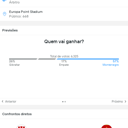
Árbitro
Europa Point Stadium
Público: 668
Previsões
Quem vai ganhar?
Total de votos: 6,325
26%
17%
57%
Gibraltar
Empate
Montenegro
Anterior
Próximo
Confrontos diretos