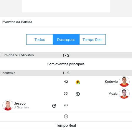
Eventos da Partida
Todos
Destaques
Tempo Real
1 - 2
Fim dos 90 Minutos
Sem eventos principais
1 - 2
Intervalo
42'
Krstovic
33'
Adzic
Jessop
20'
J. Scanlon
Tempo Real