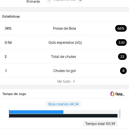
Richards
Estatísticas
34%
Posse de Bola
66%
0.56
Gols esperados (xG)
3.61
2
Total de chutes
22
1
Chutes no gol
8
Ver tudo
Tempo de Jogo
Bola rolando 44:34
Tempo total 101:39