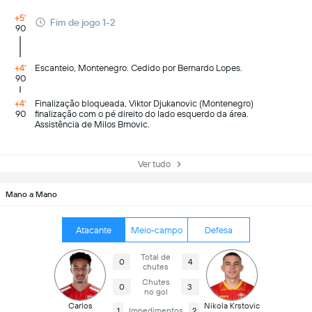
+5'
Fim de jogo 1-2
90
+4'
Escanteio, Montenegro. Cedido por Bernardo Lopes.
90
+4'
Finalização bloqueada, Viktor Djukanovic (Montenegro)
90
finalização com o pé direito do lado esquerdo da área.
Assistência de Milos Brnovic.
Ver tudo
Mano a Mano
Atacante
Meio-campo
Defesa
Total de
0
4
chutes
Chutes
0
3
no gol
Carlos
Nikola Krstovic
1
Impedimentos
2