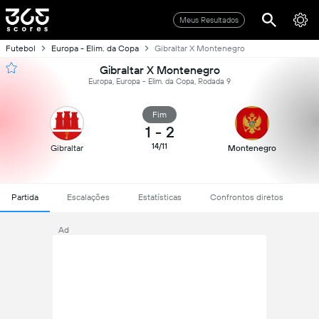
Meus Resultados
Futebol
Europa - Elim. da Copa
Gibraltar X Montenegro
Gibraltar X Montenegro
Europa, Europa - Elim. da Copa, Rodada 9
Fim
1
-
2
14/11
Gibraltar
Montenegro
Partida
Escalações
Estatísticas
Confrontos diretos
Ad