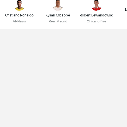
L
Cristiano Ronaldo
Kylian Mbappé
Robert Lewandowski
Al-Nassr
Real Madrid
Chicago Fire