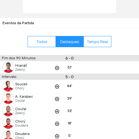
Eventos da Partida
Todos
Destaques
Tempo Real
6 - 0
Fim dos 90 Minutos
Hranáč
51'
Zelený
5 - 0
Intervalo
Soucek
44'
Chorý
A. Karabec
39'
Coufal
Coufal
32'
Zelený
Chorý
18'
Doudera
Doudera
5'
Chorý