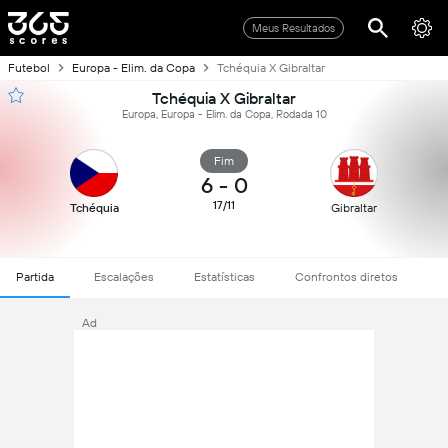
Meus Resultados
Futebol
Europa - Elim. da Copa
Tchéquia X Gibraltar
Tchéquia X Gibraltar
Europa, Europa - Elim. da Copa, Rodada 10
Fim
6
-
0
17/11
Tchéquia
Gibraltar
Partida
Escalações
Estatísticas
Confrontos diretos
Ad