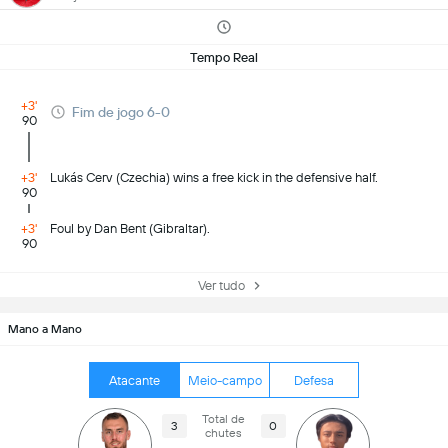
Tempo Real
+3'
Fim de jogo 6-0
90
+3'
Lukás Cerv (Czechia) wins a free kick in the defensive half.
90
+3'
Foul by Dan Bent (Gibraltar).
90
Ver tudo
Mano a Mano
Atacante
Meio-campo
Defesa
Total de
3
0
chutes