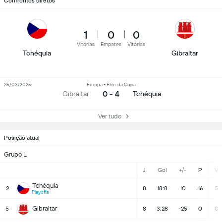
Confrontos diretos
1
0
0
Vitórias
Empates
Vitórias
Tchéquia
Gibraltar
25/03/2025
Europa - Elim. da Copa
0 - 4
Gibraltar
Tchéquia
Ver tudo
Posição atual
Grupo L
J
Gol
+/-
P
V
Tchéquia
2
8
18:8
10
16
5
Playoffs
Gibraltar
5
8
3:28
-25
0
0