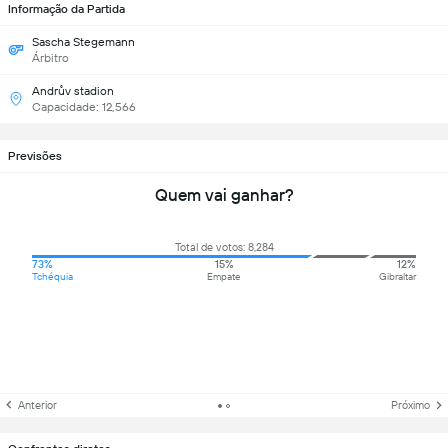
Informação da Partida
Sascha Stegemann
Árbitro
Andrův stadion
Capacidade: 12,566
Previsões
Quem vai ganhar?
Total de votos: 8,284
73%
15%
12%
Tchéquia
Empate
Gibraltar
Anterior
Próximo