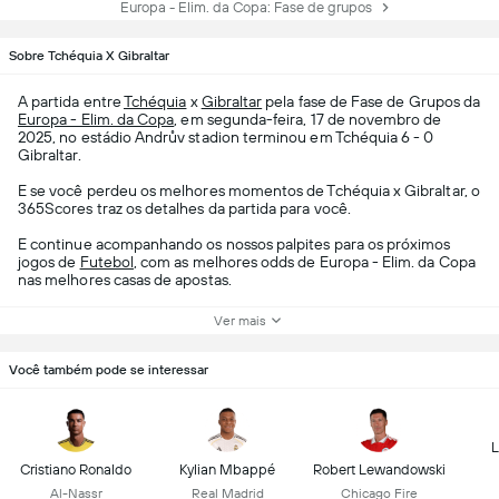
Europa - Elim. da Copa: Fase de grupos
Sobre Tchéquia X Gibraltar
A partida entre
Tchéquia
x
Gibraltar
pela fase de Fase de Grupos da
Europa - Elim. da Copa
, em segunda-feira, 17 de novembro de
2025, no estádio Andrův stadion terminou em Tchéquia 6 - 0
Gibraltar.
E se você perdeu os melhores momentos de Tchéquia x Gibraltar, o
365Scores traz os detalhes da partida para você.
E continue acompanhando os nossos palpites para os próximos
jogos de
Futebol
, com as melhores odds de Europa - Elim. da Copa
nas melhores casas de apostas.
Ver mais
Você também pode se interessar
L
Cristiano Ronaldo
Kylian Mbappé
Robert Lewandowski
Al-Nassr
Real Madrid
Chicago Fire