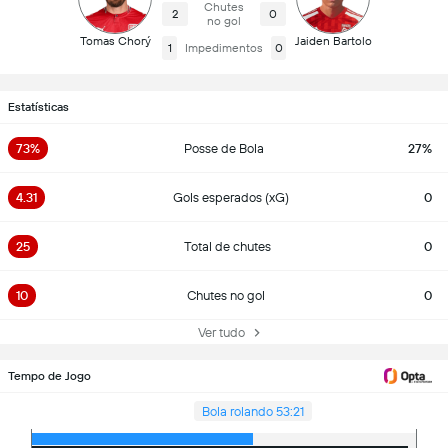
Chutes
2
0
no gol
Tomas Chorý
Jaiden Bartolo
1
Impedimentos
0
Estatísticas
73%
Posse de Bola
27%
4.31
Gols esperados (xG)
0
25
Total de chutes
0
10
Chutes no gol
0
Ver tudo
Tempo de Jogo
Bola rolando 53:21