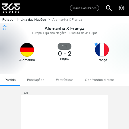
Meus Resultados
Futebol
Liga das Nações
Alemanha X França
Alemanha X França
Europa, Liga das Nações - Disputa de 3º Lugar
Fim
0
-
2
08/06
Alemanha
França
Partida
Escalações
Estatísticas
Confrontos diretos
Ad