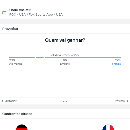
Onde Assistir
FOX - USA / Fox Sports App - USA
Previsões
Quem vai ganhar?
Total de votos: 68,558
23%
8%
69%
Alemanha
Empate
França
Anterior
Próximo
Confrontos diretos