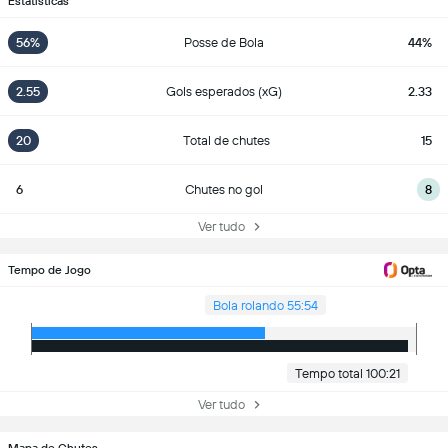
Estatísticas
56%
Posse de Bola
44%
2.55
Gols esperados (xG)
2.33
20
Total de chutes
15
6
Chutes no gol
8
Ver tudo
Tempo de Jogo
Bola rolando 55:54
Tempo total 100:21
Ver tudo