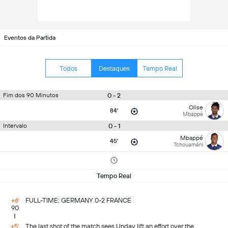
Eventos da Partida
Todos
Destaques
Tempo Real
0 - 2
Fim dos 90 Minutos
Olise
84'
Mbappé
0 - 1
Intervalo
Mbappé
45'
Tchouaméni
Tempo Real
+6'
FULL-TIME: GERMANY 0-2 FRANCE
90
+5'
The last shot of the match sees Undav lift an effort over the