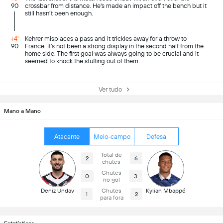
90
crossbar from distance. He's made an impact off the bench but it
still hasn't been enough.
+4'
Kehrer misplaces a pass and it trickles away for a throw to
90
France. It's not been a strong display in the second half from the
home side. The first goal was always going to be crucial and it
seemed to knock the stuffing out of them.
Ver tudo
Mano a Mano
Atacante
Meio-campo
Defesa
Total de
2
6
chutes
Chutes
0
3
no gol
Deniz Undav
Chutes
Kylian Mbappé
1
2
para fora