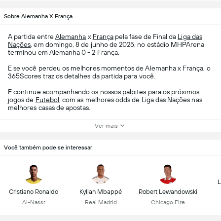
Sobre Alemanha X França
A partida entre
Alemanha
x
França
pela fase de Final da
Liga das
Nações
, em domingo, 8 de junho de 2025, no estádio MHPArena
terminou em Alemanha 0 - 2 França.
E se você perdeu os melhores momentos de Alemanha x França, o
365Scores traz os detalhes da partida para você.
E continue acompanhando os nossos palpites para os próximos
jogos de
Futebol
, com as melhores odds de Liga das Nações nas
melhores casas de apostas.
Ver mais
Você também pode se interessar
L
Cristiano Ronaldo
Kylian Mbappé
Robert Lewandowski
Al-Nassr
Real Madrid
Chicago Fire