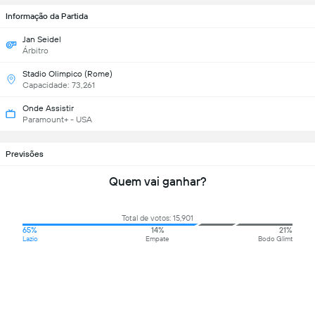
Informação da Partida
Jan Seidel
Árbitro
Stadio Olimpico (Rome)
Capacidade: 73,261
Onde Assistir
Paramount+ - USA
Previsões
Quem vai ganhar?
Total de votos: 15,901
65%
14%
21%
Lazio
Empate
Bodo Glimt