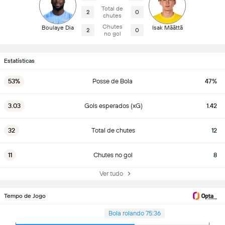
Total de
2
0
chutes
Chutes
Boulaye Dia
Isak Määttä
2
0
no gol
Estatísticas
53%
Posse de Bola
47%
3.03
Gols esperados (xG)
1.42
32
Total de chutes
12
11
Chutes no gol
8
Ver tudo
Tempo de Jogo
Bola rolando 75:36