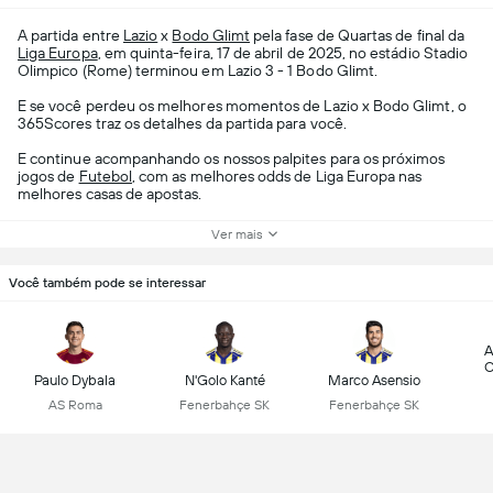
A partida entre
Lazio
x
Bodo Glimt
pela fase de Quartas de final da
Liga Europa
, em quinta-feira, 17 de abril de 2025, no estádio Stadio
Olimpico (Rome) terminou em Lazio 3 - 1 Bodo Glimt.
E se você perdeu os melhores momentos de Lazio x Bodo Glimt, o
365Scores traz os detalhes da partida para você.
E continue acompanhando os nossos palpites para os próximos
jogos de
Futebol
, com as melhores odds de Liga Europa nas
melhores casas de apostas.
Ver mais
Você também pode se interessar
A
C
Paulo Dybala
N'Golo Kanté
Marco Asensio
AS Roma
Fenerbahçe SK
Fenerbahçe SK