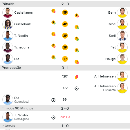
2 - 3
Pênaltis
Castellanos
Berg
5P
Guendouzi
Moe
4P
T. Noslin
Sorli
3P
Tchaouna
Fet
2P
Dia
Hauge
1P
3 - 1
Prorrogação
120'
A. Helmersen
A. Helmersen
109'
I. Maatta
Dia
99'
Guendouzi
2 - 0
Fim dos 90 Minutos
T. Noslin
90' + 3
Romagnoli
1 - 0
Intervalo