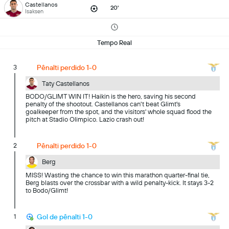
Castellanos
20'
Isaksen
Tempo Real
3
Pênalti perdido 1-0
Taty Castellanos
BODO/GLIMT WIN IT! Haikin is the hero, saving his second
penalty of the shootout. Castellanos can't beat Glimt's
goalkeeper from the spot, and the visitors' whole squad flood the
pitch at Stadio Olimpico. Lazio crash out!
2
Pênalti perdido 1-0
Berg
MISS! Wasting the chance to win this marathon quarter-final tie,
Berg blasts over the crossbar with a wild penalty-kick. It stays 3-2
to Bodo/Glimt!
1
Gol de pênalti 1-0