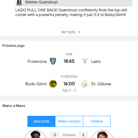
Matteo Guendouzi
LAZIO PULL ONE BACK! Guendouzi confidently finds the top-left
corner with a powerful penalty, making it just 3-2 to Bodo/Glimt!
Ver tudo
Próximo jogo
Hoje
18:45
Frosinone
Lazio
11/08/2026
16:00
Bodo Glimt
St. Gilloise
Agr 3 - 3
Mano a Mano
Atacante
Meio-campo
Defesa
0
Driblado
2