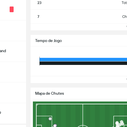
23
Tot
7
Ch
Ve
Tempo de Jogo
land
Ve
Mapa de Chutes
9