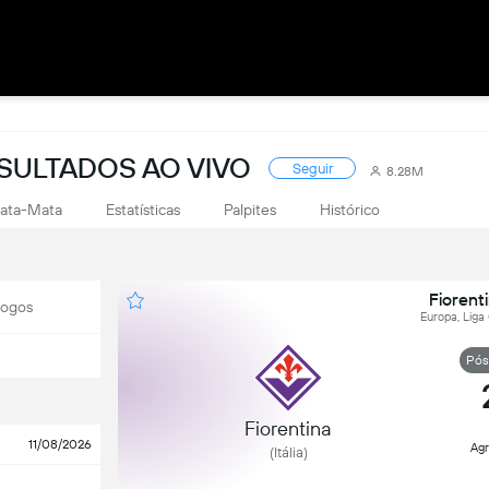
SULTADOS AO VIVO
Seguir
8.28M
ata-Mata
Estatísticas
Palpites
Histórico
Fiorenti
Jogos
Europa, Liga 
Pós
Fiorentina
11/08/2026
Ag
(Itália)