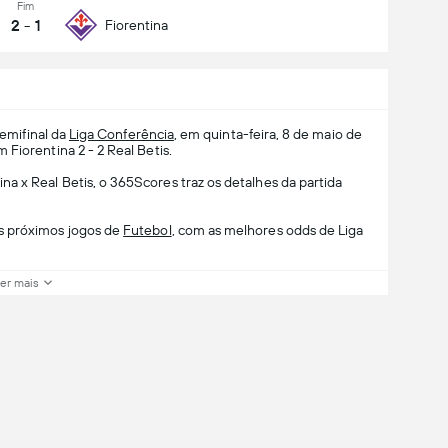
Fim
2
-
1
Fiorentina
emifinal da
Liga Conferência
, em quinta-feira, 8 de maio de
Fiorentina 2 - 2 Real Betis.
 x Real Betis, o 365Scores traz os detalhes da partida
s próximos jogos de
Futebol
, com as melhores odds de Liga
er mais