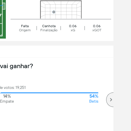
Falta
Canhota
0.06
0.06
Origem
Finalização
xG
xGOT
vai ganhar?
de votos: 19,251
14%
54%
Empate
Betis