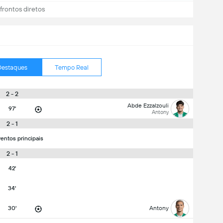
rontos diretos
Destaques
Tempo Real
2 - 2
Abde Ezzalzouli
97'
Antony
2 - 1
entos principais
2 - 1
42'
34'
30'
Antony