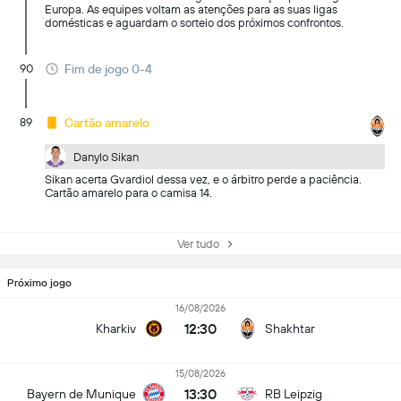
Europa. As equipes voltam as atenções para as suas ligas
domésticas e aguardam o sorteio dos próximos confrontos.
90
Fim de jogo 0-4
89
Cartão amarelo
Danylo Sikan
Sikan acerta Gvardiol dessa vez, e o árbitro perde a paciência.
Cartão amarelo para o camisa 14.
Ver tudo
Próximo jogo
16/08/2026
12:30
Kharkiv
Shakhtar
15/08/2026
13:30
Bayern de Munique
RB Leipzig