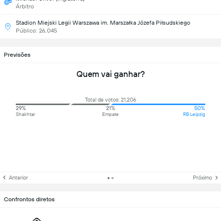
Árbitro
Stadion Miejski Legii Warszawa im. Marszałka Józefa Piłsudskiego
Público: 26,045
Previsões
Quem vai ganhar?
Total de votos: 21,206
29%
21%
50%
Shakhtar
Empate
RB Leipzig
Anterior
Próximo
Confrontos diretos