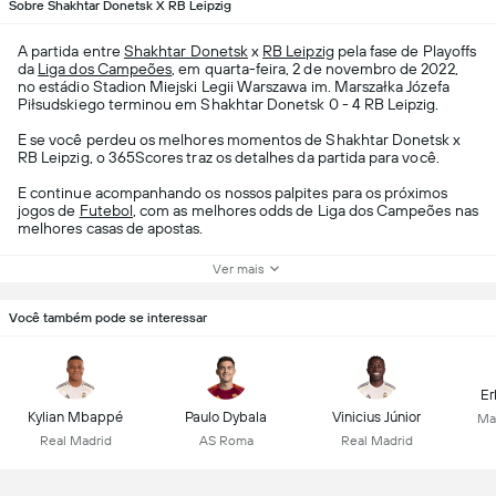
Sobre Shakhtar Donetsk X RB Leipzig
A partida entre
Shakhtar Donetsk
x
RB Leipzig
pela fase de Playoffs
da
Liga dos Campeões
, em quarta-feira, 2 de novembro de 2022,
no estádio Stadion Miejski Legii Warszawa im. Marszałka Józefa
Piłsudskiego terminou em Shakhtar Donetsk 0 - 4 RB Leipzig.
E se você perdeu os melhores momentos de Shakhtar Donetsk x
RB Leipzig, o 365Scores traz os detalhes da partida para você.
E continue acompanhando os nossos palpites para os próximos
jogos de
Futebol
, com as melhores odds de Liga dos Campeões nas
melhores casas de apostas.
Ver mais
Você também pode se interessar
Er
Kylian Mbappé
Paulo Dybala
Vinicius Júnior
Ma
Real Madrid
AS Roma
Real Madrid