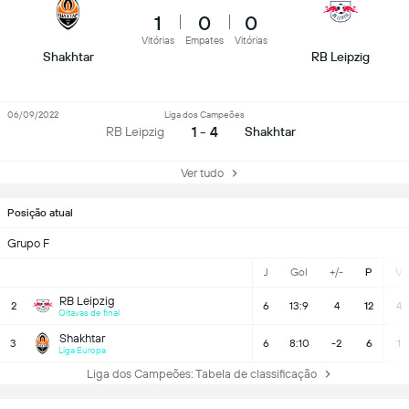
1
0
0
Vitórias
Empates
Vitórias
Shakhtar
RB Leipzig
06/09/2022
Liga dos Campeões
1 - 4
RB Leipzig
Shakhtar
Ver tudo
Posição atual
Grupo F
J
Gol
+/-
P
V
RB Leipzig
2
6
13:9
4
12
4
Oitavas de final
Shakhtar
3
6
8:10
-2
6
1
Liga Europa
Liga dos Campeões: Tabela de classificação