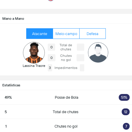
Mano a Mano
Atacante
Meio-campo
Defesa
Total de
0
chutes
Chutes
0
no gol
Lassina Traore
3
Impedimentos
Estatísticas
49%
Posse de Bola
51%
5
Total de chutes
12
1
Chutes no gol
7