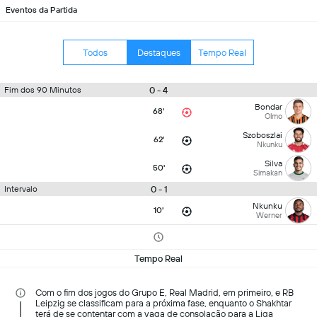
Eventos da Partida
Todos
Destaques
Tempo Real
0 - 4
Fim dos 90 Minutos
Bondar
68'
Olmo
Szoboszlai
62'
Nkunku
Silva
50'
Simakan
0 - 1
Intervalo
Nkunku
10'
Werner
Tempo Real
Com o fim dos jogos do Grupo E, Real Madrid, em primeiro, e RB
Leipzig se classificam para a próxima fase, enquanto o Shakhtar
terá de se contentar com a vaga de consolação para a Liga