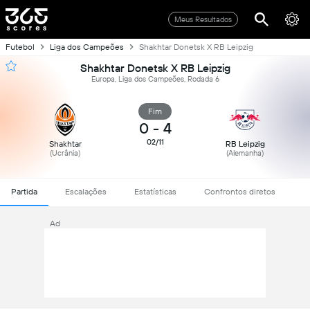
Meus Resultados
Futebol
Liga dos Campeões
Shakhtar Donetsk X RB Leipzig
Shakhtar Donetsk X RB Leipzig
Europa, Liga dos Campeões, Rodada 6
Fim
0
-
4
02/11
Shakhtar
RB Leipzig
(Ucrânia)
(Alemanha)
Partida
Escalações
Estatísticas
Confrontos diretos
Ad