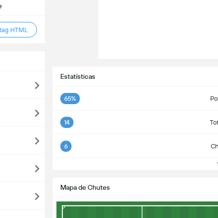
e
 tag HTML
Estatísticas
65%
Po
14
Tot
6
Ch
Ve
Mapa de Chutes