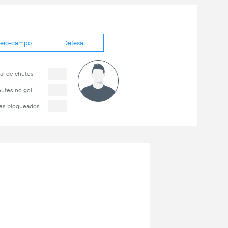
eio-campo
Defesa
al de chutes
utes no gol
es bloqueados