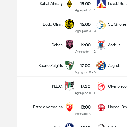
15:00
Kairat Almaty
Levski Sofi
Agregado 0 - 1
16:00
Bodo Glimt
St. Gilloise
Agregado 3 - 3
16:00
Sabah
Aarhus
Agregado 1 - 2
17:00
Kauno Zalgiris
Zagreb
Agregado 0 - 5
17:30
N.E.C.
Olympiaco
Agregado 0 - 0
18:00
Estrela Vermelha
Hapoel Be
Agregado 0 - 1