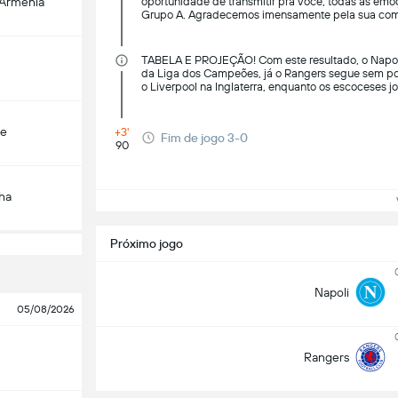
-Armenia
oportunidade de transmitir pra você, todas as emo
Grupo A. Agradecemos imensamente pela sua comp
TABELA E PROJEÇÃO! Com este resultado, o Napol
da Liga dos Campeões, já o Rangers segue sem pont
o Liverpool na Inglaterra, enquanto os escoceses j
çe
+3'
Fim de jogo 3-0
90
ha
Ve
Próximo jogo
Napoli
05/08/2026
Rangers