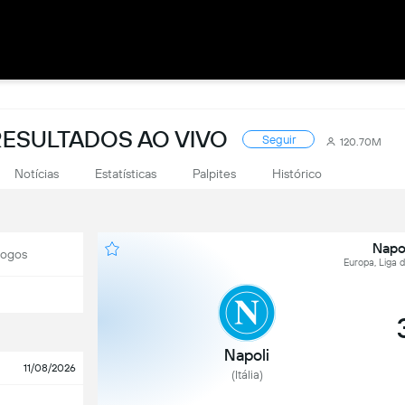
RESULTADOS AO VIVO
Seguir
120.70M
Notícias
Estatísticas
Palpites
Histórico
Napo
Jogos
Europa, Liga
Napoli
11/08/2026
(Itália)