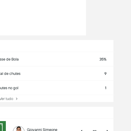
sse de Bola
35%
al de chutes
9
utes no gol
1
r tudo
Giovanni Simeone