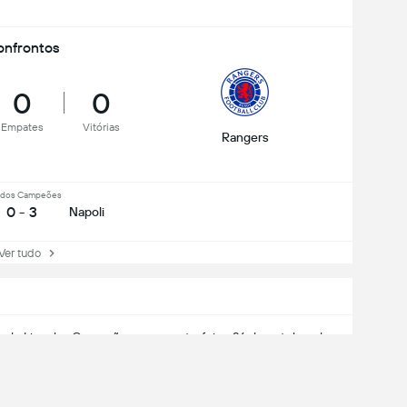
nfrontos
0
0
Empates
Vitórias
Rangers
a dos Campeões
0 - 3
Napoli
r tudo
fs da
Liga dos Campeões
, em quarta-feira, 26 de outubro de
rminou em Napoli 3 - 0 Rangers.
Rangers, o 365Scores traz os detalhes da partida para