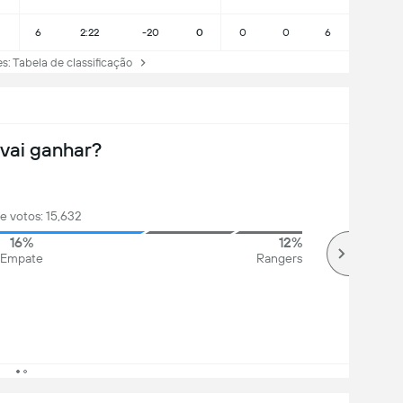
6
2:22
-20
0
0
0
6
 Tabela de classificação
vai ganhar?
de votos: 15,632
16%
12%
Empate
Rangers