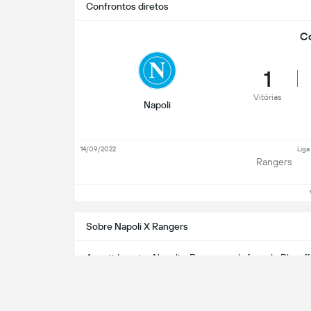
Confrontos diretos
Co
1
Vitórias
Napoli
14/09/2022
Lig
Rangers
Ve
Sobre Napoli X Rangers
A partida entre
Napoli
x
Rangers
pela fase de Playof
2022, no estádio Stadio Diego Armando Maradona te
E se você perdeu os melhores momentos de Napoli x 
você.