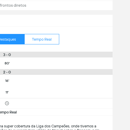
rontos diretos
Destaques
Tempo Real
3 - 0
80'
2 - 0
16'
11'
empo Real
uma super cobertura da Liga dos Campeões, onde tivemos a