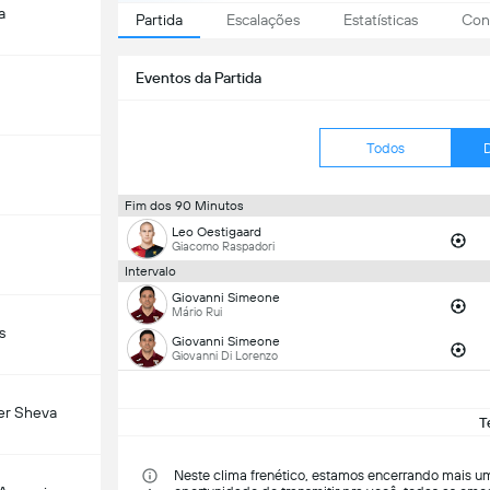
a
Partida
Escalações
Estatísticas
Conf
Eventos da Partida
Todos
Fim dos 90 Minutos
Leo Oestigaard
Giacomo Raspadori
Intervalo
Giovanni Simeone
Mário Rui
s
Giovanni Simeone
Giovanni Di Lorenzo
er Sheva
T
Neste clima frenético, estamos encerrando mais 