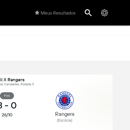
Meus Resultados
li X Rangers
 dos Campeões, Rodada 5
Fim
3
-
0
Rangers
26/10
(Escócia)