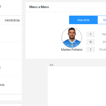
z
Mano a Mano
Atacante
M
04/08/2026
1
Tot
0
Ch
Matteo Politano
1
Chut
Ad
t
ris