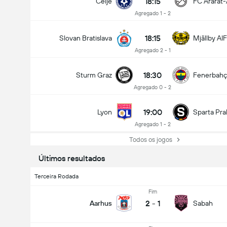
18:15
Celje
FC Ararat
Agregado 1 - 2
18:15
Slovan Bratislava
Mjällby AIF
Agregado 2 - 1
18:30
Sturm Graz
Fenerbah
Agregado 0 - 2
19:00
Lyon
Sparta Pra
Agregado 1 - 2
Todos os jogos
Últimos resultados
Terceira Rodada
Fim
2
-
1
Aarhus
Sabah