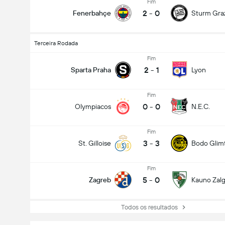
Fim
2
-
0
Fenerbahçe
Sturm Gra
Terceira Rodada
Fim
2
-
1
Sparta Praha
Lyon
Fim
0
-
0
Olympiacos
N.E.C.
Fim
3
-
3
St. Gilloise
Bodo Glim
Fim
5
-
0
Zagreb
Kauno Zalgi
Todos os resultados