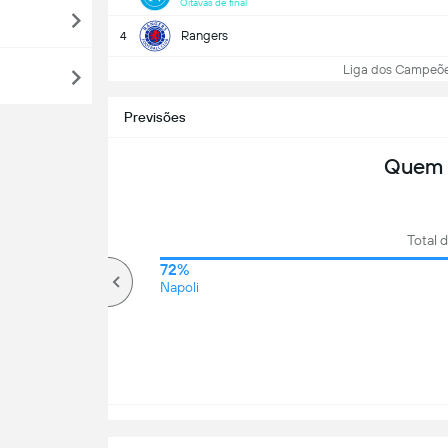
Oitavas de final
Rangers
4
Liga dos Campeões:
Previsões
Quem 
Total 
73%
72%
Mais que
Napoli