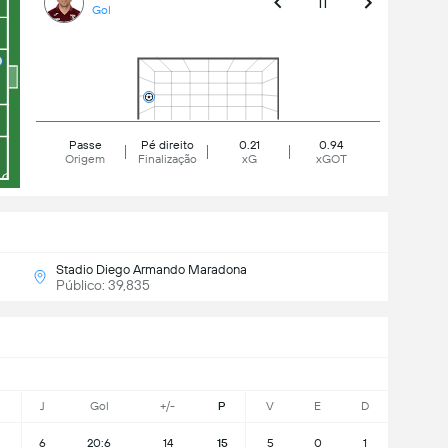
11'
Gol
Passe
Pé direito
0.21
0.94
Origem
Finalização
xG
xGOT
Stadio Diego Armando Maradona
Público: 39,835
J
Gol
+/-
P
V
E
D
6
20:6
14
15
5
0
1