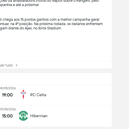
ções da avassaladora vitória do Napoli sobre o Rangers, pelo
anhia e até a próxima!
i chega aos 15 pontos ganhos com a melhor campanha geral
uar, na 4ª posição. Na próxima rodada, os italianos enfrentam
ogam diante do Ajax, no Ibrox Stadium.
r tudo
08/08/2026
19:00
RC Celta
09/08/2026
15:00
Hibernian