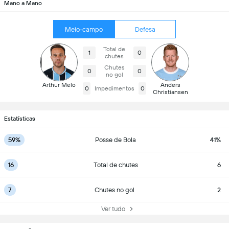
Mano a Mano
Meio-campo
Defesa
Total de
1
0
chutes
Chutes
0
0
no gol
Arthur Melo
Anders
0
Impedimentos
0
Christiansen
Estatísticas
59%
Posse de Bola
41%
16
Total de chutes
6
7
Chutes no gol
2
Ver tudo