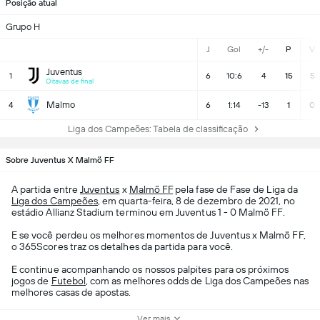
Posição atual
Grupo H
J
Gol
+/-
P
V
Juventus
1
6
10:6
4
15
5
Oitavas de final
Malmo
4
6
1:14
-13
1
0
Liga dos Campeões: Tabela de classificação
Sobre Juventus X Malmö FF
A partida entre
Juventus
x
Malmö FF
pela fase de Fase de Liga da
Liga dos Campeões
, em quarta-feira, 8 de dezembro de 2021, no
estádio Allianz Stadium terminou em Juventus 1 - 0 Malmö FF.
E se você perdeu os melhores momentos de Juventus x Malmö FF,
o 365Scores traz os detalhes da partida para você.
E continue acompanhando os nossos palpites para os próximos
jogos de
Futebol
, com as melhores odds de Liga dos Campeões nas
melhores casas de apostas.
Ver mais