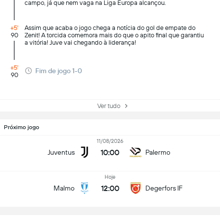
campo, já que nem vaga na Liga Europa alcançou.
+5'
Assim que acaba o jogo chega a notícia do gol de empate do
90
Zenit! A torcida comemora mais do que o apito final que garantiu
a vitória! Juve vai chegando à liderança!
+5'
Fim de jogo 1-0
90
Ver tudo
Próximo jogo
11/08/2026
10:00
Juventus
Palermo
Hoje
12:00
Malmo
Degerfors IF