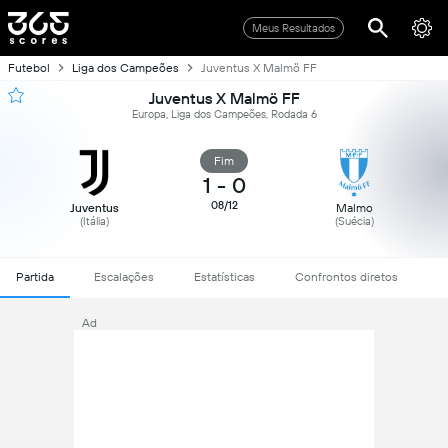
Meus Resultados
Futebol
Liga dos Campeões
Juventus X Malmö FF
Juventus X Malmö FF
Europa, Liga dos Campeões, Rodada 6
Fim
1
-
0
08/12
Juventus
Malmo
(Itália)
(Suécia)
Partida
Escalações
Estatísticas
Confrontos diretos
Ad