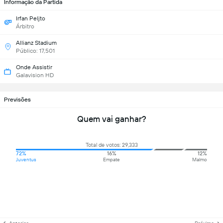
Informação da Partida
Irfan Peljto
Árbitro
Allianz Stadium
Público: 17,501
Onde Assistir
Galavision HD
Previsões
Quem vai ganhar?
Total de votos: 29,333
72%
16%
12%
Juventus
Empate
Malmo