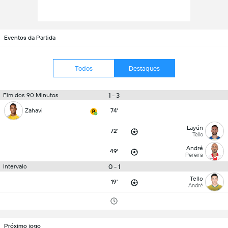
Eventos da Partida
Todos
Destaques
1 - 3
Fim dos 90 Minutos
Zahavi
74'
Layún
72'
Tello
André
49'
Pereira
0 - 1
Intervalo
Tello
19'
André
Próximo jogo