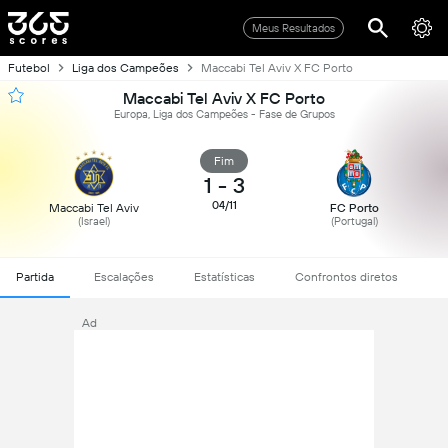
Meus Resultados
Futebol
Liga dos Campeões
Maccabi Tel Aviv X FC Porto
Maccabi Tel Aviv X FC Porto
Europa, Liga dos Campeões - Fase de Grupos
Fim
1
-
3
04/11
Maccabi Tel Aviv
FC Porto
(Israel)
(Portugal)
Partida
Escalações
Estatísticas
Confrontos diretos
Ad