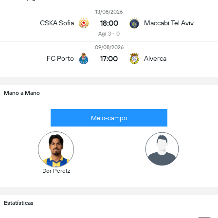
13/08/2026
18:00
CSKA Sofia
Maccabi Tel Aviv
Agr 3 - 0
09/08/2026
17:00
FC Porto
Alverca
Mano a Mano
Meio-campo
Dor Peretz
Estatísticas