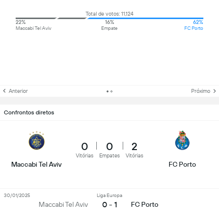
Total de votos: 11,124
22%
16%
62%
Maccabi Tel Aviv
Empate
FC Porto
Anterior
Próximo
Confrontos diretos
0
0
2
Vitórias
Empates
Vitórias
Maccabi Tel Aviv
FC Porto
30/01/2025
Liga Europa
0 - 1
Maccabi Tel Aviv
FC Porto