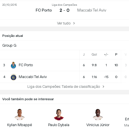
20/10/2015
Liga dos Campeões
2 - 0
FC Porto
Maccabi Tel Aviv
Ver tudo
Posição atual
Group G
J
Gol
+/-
P
V
FC Porto
3
6
9:8
1
10
3
Maccabi Tel Aviv
4
6
1:16
-15
0
0
Liga dos Campeões: Tabela de classificação
Você também pode se interessar
Er
Kylian Mbappé
Paulo Dybala
Vinicius Júnior
Ma