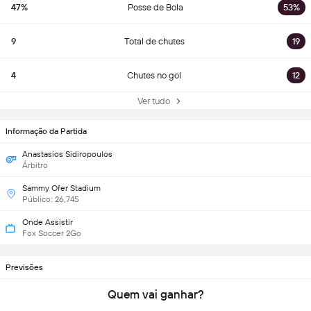
47%
Posse de Bola
53%
9
Total de chutes
19
4
Chutes no gol
12
Ver tudo
Informação da Partida
Anastasios Sidiropoulos
Árbitro
Sammy Ofer Stadium
Público: 26,745
Onde Assistir
Fox Soccer 2Go
Previsões
Quem vai ganhar?