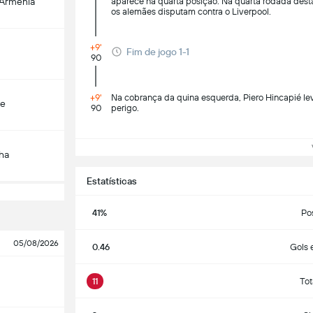
-Armenia
aparece na quarta posição. Na quarta rodada desta
os alemães disputam contra o Liverpool.
+9'
Fim de jogo 1-1
90
+9'
Na cobrança da quina esquerda, Piero Hincapié leva
çe
90
perigo.
Ve
ha
Estatísticas
41%
Po
05/08/2026
0.46
Gols 
11
Tot