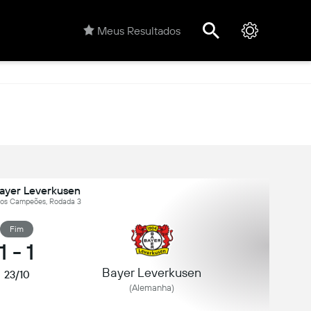
Meus Resultados
Bayer Leverkusen
 dos Campeões, Rodada 3
Fim
1
-
1
Bayer Leverkusen
23/10
(Alemanha)