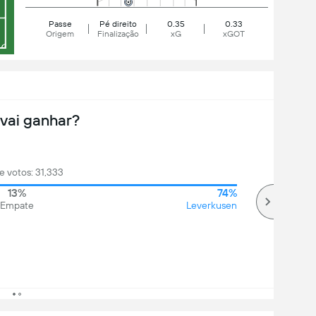
Passe
Pé direito
0.35
0.33
Origem
Finalização
xG
xGOT
vai ganhar?
e votos: 31,333
13%
74%
Empate
Leverkusen