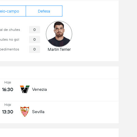
eio-campo
Defesa
al de chutes
0
utes no gol
0
pedimentos
0
Martin Terrier
Hoje
16:30
Venezia
Hoje
13:30
Sevilla