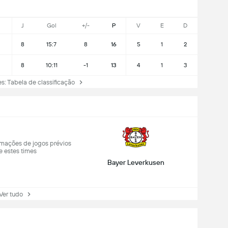
J
Gol
+/-
P
V
E
D
8
15:7
8
16
5
1
2
8
10:11
-1
13
4
1
3
 Tabela de classificação
mações de jogos prévios
e estes times
Bayer Leverkusen
r tudo