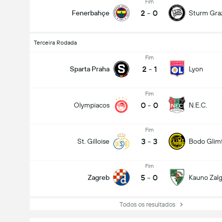
Fim
2
-
0
Fenerbahçe
Sturm Gra
Terceira Rodada
Fim
2
-
1
Sparta Praha
Lyon
Fim
0
-
0
Olympiacos
N.E.C.
Fim
3
-
3
St. Gilloise
Bodo Glim
Fim
5
-
0
Zagreb
Kauno Zalgi
Todos os resultados