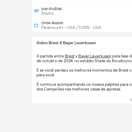
Ivan Kružliak
Árbitro
Onde Assistir
Paramount+ - USA / TUDN - USA
Sobre Brest X Bayer Leverkusen
A partida entre
Brest
x
Bayer Leverkusen
pela fase 
de outubro de 2024, no estádio Stade du Roudourou
E se você perdeu os melhores momentos de Brest x B
para você.
E continue acompanhando os nossos palpites para o
dos Campeões nas melhores casas de apostas.
V