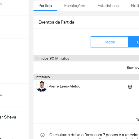
a
Partida
Escalações
Estatísticas
Notí
Eventos da Partida
Todos
Fim dos 90 Minutos
Sem ev
Intervalo
Pierre Lees-Melou
s
er Sheva
T
O resultado deixa o Brest com 7 pontos e a tercei