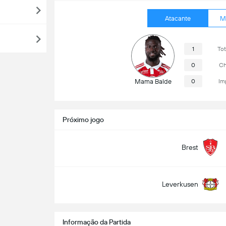
Atacante
M
1
Tot
0
Ch
Mama Balde
0
Im
Próximo jogo
Brest
Leverkusen
Informação da Partida