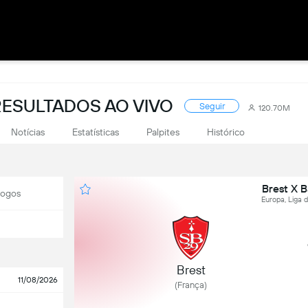
RESULTADOS AO VIVO
Seguir
120.70M
Notícias
Estatísticas
Palpites
Histórico
Brest X 
Jogos
Europa, Liga
Brest
11/08/2026
(França)