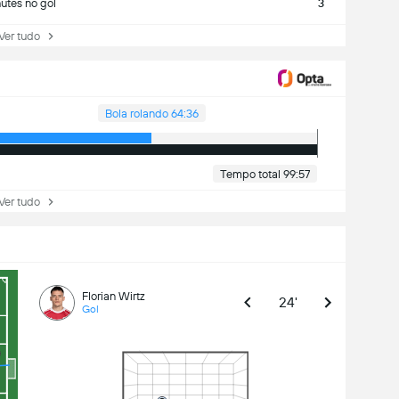
utes no gol
3
r tudo
Bola rolando 64:36
Tempo total 99:57
r tudo
Florian Wirtz
24'
Gol