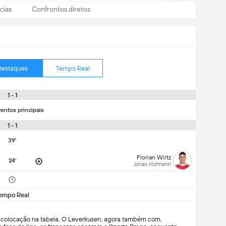
cias
Confrontos diretos
Destaques
Tempo Real
1 - 1
entos principais
1 - 1
39'
Florian Wirtz
24'
Jonas Hofmann
empo Real
ra colocação na tabela. O Leverkusen, agora também com,