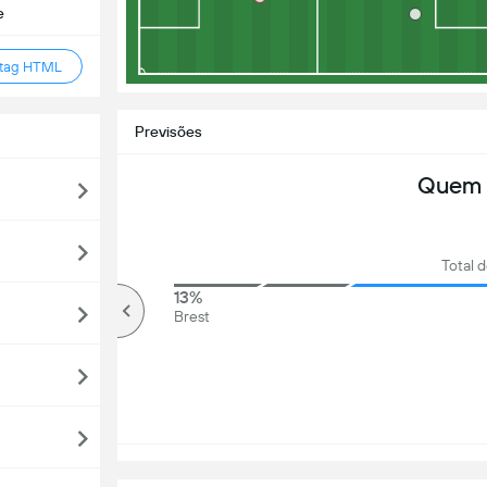
e
 tag HTML
Previsões
Quem 
Total d
82%
13%
Mais que
Brest