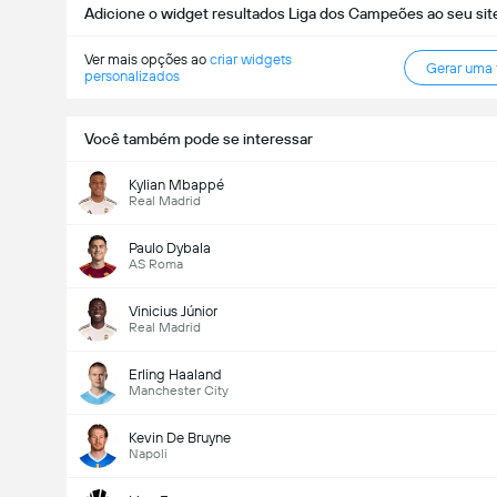
Adicione o widget resultados Liga dos Campeões ao seu sit
Ver mais opções ao
criar widgets
Gerar uma
personalizados
Você também pode se interessar
Total de Gols (2.5)
Kylian Mbappé
Real Madrid
Paulo Dybala
AS Roma
Total de votos: 2,676
Vinicius Júnior
Real Madrid
Erling Haaland
Manchester City
Kevin De Bruyne
Napoli