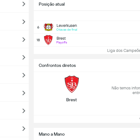
Posição atual
Leverkusen
6
Oitavas de final
Brest
18
Playoffs
Liga dos Campeões:
Confrontos diretos
Não temos infor
entr
Brest
Ve
Mano a Mano