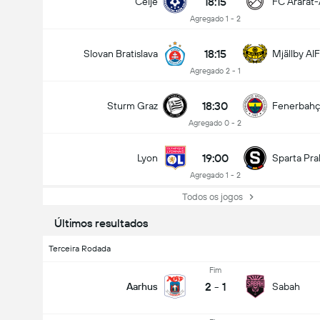
18:15
Celje
FC Ararat
Agregado 1 - 2
18:15
Slovan Bratislava
Mjällby AIF
Agregado 2 - 1
18:30
Sturm Graz
Fenerbah
Agregado 0 - 2
19:00
Lyon
Sparta Pra
Agregado 1 - 2
Todos os jogos
Últimos resultados
Terceira Rodada
Fim
2
-
1
Aarhus
Sabah