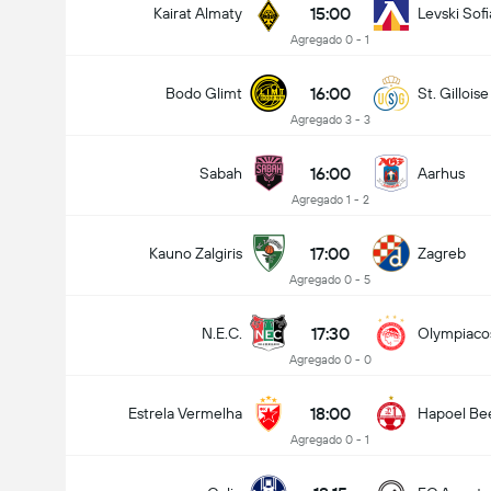
15:00
Kairat Almaty
Levski Sofi
Agregado 0 - 1
16:00
Bodo Glimt
St. Gilloise
Agregado 3 - 3
16:00
Sabah
Aarhus
Agregado 1 - 2
17:00
Kauno Zalgiris
Zagreb
Agregado 0 - 5
17:30
N.E.C.
Olympiaco
Agregado 0 - 0
18:00
Estrela Vermelha
Hapoel Be
Agregado 0 - 1