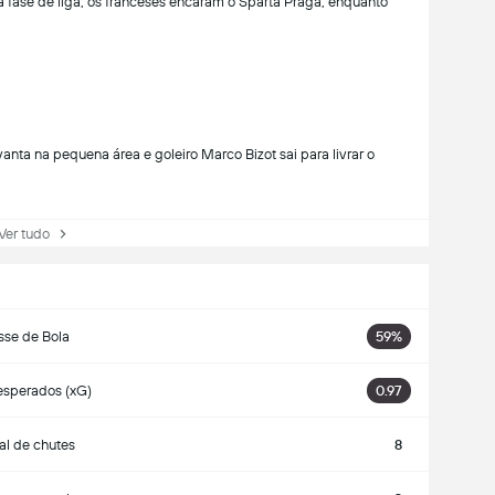
 fase de liga, os franceses encaram o Sparta Praga, enquanto
nta na pequena área e goleiro Marco Bizot sai para livrar o
r tudo
sse de Bola
59%
esperados (xG)
0.97
al de chutes
8