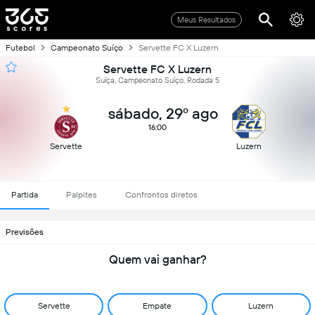
Meus Resultados
Futebol
Campeonato Suíço
Servette FC X Luzern
Servette FC X Luzern
Suíça, Campeonato Suíço, Rodada 5
sábado, 29º ago
16:00
Servette
Luzern
Partida
Palpites
Confrontos diretos
Previsões
Quem vai ganhar?
Servette
Empate
Luzern