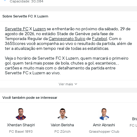
Capacidade: 30,084
Sobre Servette FC X Luzern
Servette FC
X
Luzern
se enfrentarão no próximo dia sábado, 29 de
agosto de 2026, no estádio Stade de Genève pela fase de
Temporada Regular da
Campeonato Suíço
de
Futebol
. Com o
365Scores você acompanha ao vivo o resultado da partida, além de
ter a atualização em tempo real de todas as estatísticas.
Veja o horário de Servette FC X Luzern, quem marcará o primeiro
gol, quem terá mais posse de bola, chutes a gol, escanteios, ,
cartões e muito mais com o detalhamento da partida entre
Servette FC x Luzern ao vivo.
Ver mais
Você também pode se interessar
Br
Xherdan Shaqiri
Valon Berisha
Amir Abrashi
FC 
FC Basel 1893
FC Zürich
Grasshopper Club