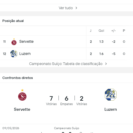
Ver tudo
Posição atual
J
Gol
+/-
P
Servette
11
2
1:3
-2
0
Luzern
12
2
1:6
-5
0
Campeonato Suíço: Tabela de classificação
Confrontos diretos
7
6
2
Vitórias
Empates
Vitórias
Servette
Luzern
09/05/2026
Campeonato Suíço