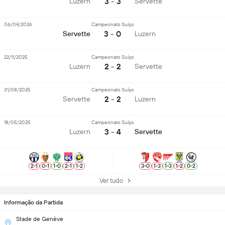
3 - 3
Luzern
Servette
06/04/2026
Campeonato Suíço
3 - 0
Servette
Luzern
22/11/2025
Campeonato Suíço
2 - 2
Luzern
Servette
31/08/2025
Campeonato Suíço
2 - 2
Servette
Luzern
18/05/2025
Campeonato Suíço
3 - 4
Luzern
Servette
2
-
1
0
-
1
1
-
0
2
-
1
1
-
2
3
-
0
1
-
3
1
-
3
1
-
2
0
-
2
Ver tudo
Informação da Partida
Stade de Genève