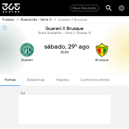
Meus Resultados
Futebol
Brasileirão - Série C
Guarani X Brusque
Guarani X Brusque
Brasil, Brasileirão - Série C, Rodada 19
sábado, 29º ago
20:00
Guarani
Brusque
Partida
Estatísticas
Palpites
Confrontos diretos
Ad