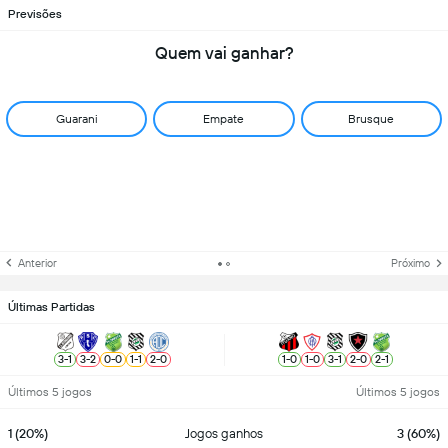
Previsões
Quem vai ganhar?
Guarani
Empate
Brusque
Anterior
Próximo
Últimas Partidas
3
-
1
3
-
2
0
-
0
1
-
1
2
-
0
1
-
0
1
-
0
3
-
1
2
-
0
2
-
1
Últimos 5 jogos
Últimos 5 jogos
1 (20%)
Jogos ganhos
3 (60%)