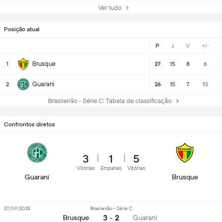
Ver tudo
Posição atual
P
J
V
+/-
Brusque
1
27
15
8
6
Guarani
2
26
15
7
13
Brasileirão - Série C: Tabela de classificação
Confrontos diretos
3
1
5
Vitórias
Empates
Vitórias
Guarani
Brusque
27/09/2025
Brasileirão - Série C
3 - 2
Brusque
Guarani