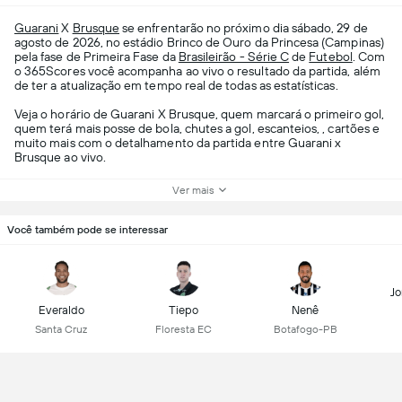
Guarani
X
Brusque
se enfrentarão no próximo dia sábado, 29 de
agosto de 2026, no estádio Brinco de Ouro da Princesa (Campinas)
pela fase de Primeira Fase da
Brasileirão - Série C
de
Futebol
. Com
o 365Scores você acompanha ao vivo o resultado da partida, além
de ter a atualização em tempo real de todas as estatísticas.
Veja o horário de Guarani X Brusque, quem marcará o primeiro gol,
quem terá mais posse de bola, chutes a gol, escanteios, , cartões e
muito mais com o detalhamento da partida entre Guarani x
Brusque ao vivo.
Ver mais
Você também pode se interessar
Jo
Everaldo
Tiepo
Nenê
Santa Cruz
Floresta EC
Botafogo-PB