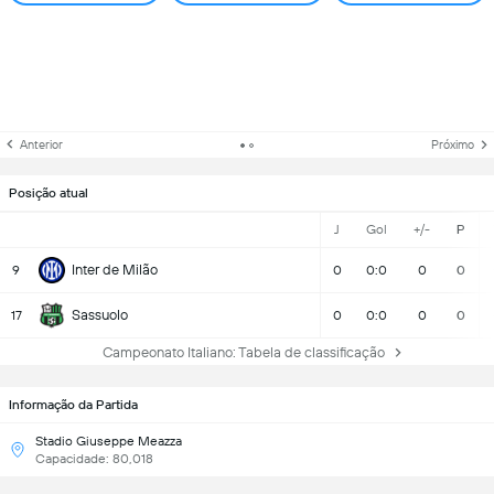
Anterior
Próximo
Posição atual
J
Gol
+/-
P
Inter de Milão
9
0
0:0
0
0
Sassuolo
17
0
0:0
0
0
Campeonato Italiano: Tabela de classificação
Informação da Partida
Stadio Giuseppe Meazza
Capacidade: 80,018