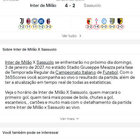
4 - 2
Inter de Milão
Sassuolo
1
-
2
1
-
1
1
-
1
1
-
2
3
-
3
3
-
2
1
-
4
0
-
0
0
-
0
2
-
0
Ver tudo
Sobre Inter de Milão X Sassuolo
Inter de Milão
X
Sassuolo
se enfrentarão no próximo dia domingo,
3 de janeiro de 2027, no estádio Stadio Giuseppe Meazza pela fase
de Temporada Regular da
Campeonato Italiano
de
Futebol
. Com o
365Scores você acompanha ao vivo o resultado da partida, além de
ter a atualização em tempo real de todas as estatísticas.
Veja o horário de Inter de Milão X Sassuolo, quem marcará o
primeiro gol, quem terá mais posse de bola, chutes a gol,
escanteios, , cartões e muito mais com o detalhamento da partida
entre Inter de Milão x Sassuolo ao vivo.
Ver mais
Você também pode se interessar