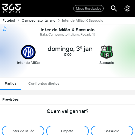
Meus Resultados
Futebol
Campeonato Italiano
Inter de Milão X Sassuolo
Inter de Milão X Sassuolo
Itália, Campeonato Italiano, Rodada 17
domingo, 3º jan
17:00
Inter de Milão
Sassuolo
Partida
Confrontos diretos
Previsões
Quem vai ganhar?
Inter de Milão
Empate
Sassuolo