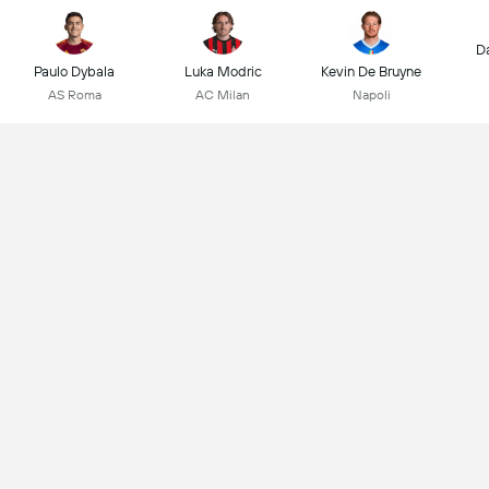
D
Paulo Dybala
Luka Modric
Kevin De Bruyne
AS Roma
AC Milan
Napoli