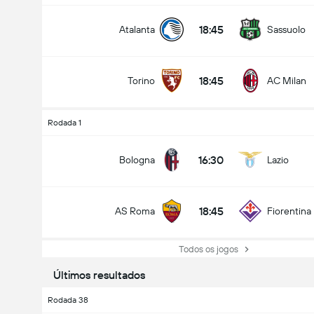
18:45
Atalanta
Sassuolo
18:45
Torino
AC Milan
Rodada 1
16:30
Bologna
Lazio
18:45
AS Roma
Fiorentina
Todos os jogos
Últimos resultados
Rodada 38