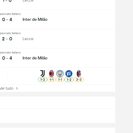
1 - 0
Lecce
eonato Italiano
0 - 4
Inter de Milão
eonato Italiano
2 - 0
Lecce
eonato Italiano
0 - 4
Inter de Milão
1
-
2
1
-
1
1
-
1
1
-
2
3
-
3
r tudo