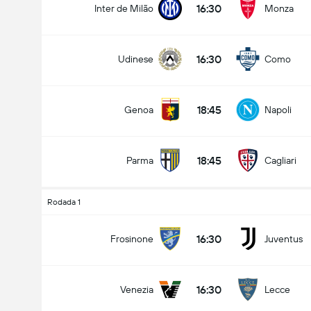
16:30
Inter de Milão
Monza
16:30
Udinese
Como
Total de Gols (2.5)
18:45
Genoa
Napoli
Menos que
Mais que
18:45
Parma
Cagliari
Rodada 1
16:30
Frosinone
Juventus
16:30
Venezia
Lecce