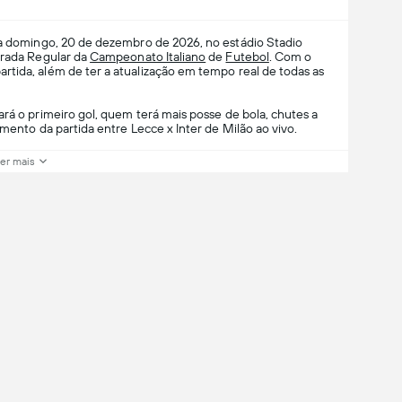
a domingo, 20 de dezembro de 2026, no estádio Stadio
orada Regular da
Campeonato Italiano
de
Futebol
. Com o
tida, além de ter a atualização em tempo real de todas as
rá o primeiro gol, quem terá mais posse de bola, chutes a
amento da partida entre Lecce x Inter de Milão ao vivo.
er mais