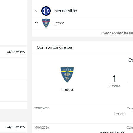
Inter de Milão
9
Lecce
12
Campeonato Italiano
Confrontos diretos
24/08/2026
Co
1
Vitórias
Lecce
21/02/2026
Camp
Lecce
24/05/2026
14/01/2026
Camp