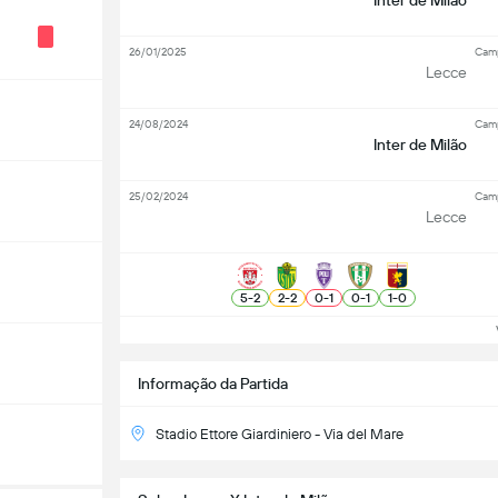
Inter de Milão
26/01/2025
Camp
Lecce
24/08/2024
Camp
Inter de Milão
25/02/2024
Camp
Lecce
5
-
2
2
-
2
0
-
1
0
-
1
1
-
0
Ve
Informação da Partida
Stadio Ettore Giardiniero - Via del Mare