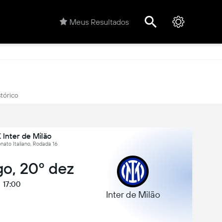
Meus Resultados
stórico
 Inter de Milão
nato Italiano, Rodada 16
o, 20º dez
17:00
Inter de Milão