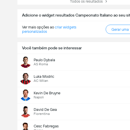
Todos os resultados
Adicione o widget resultados Campeonato Italiano ao seu si
Ver mais opções ao
criar widgets
Gerar uma
personalizados
Você também pode se interessar
Paulo Dybala
AS Roma
Luka Modric
AC Milan
Kevin De Bruyne
Napoli
David De Gea
Fiorentina
Cesc Fabregas