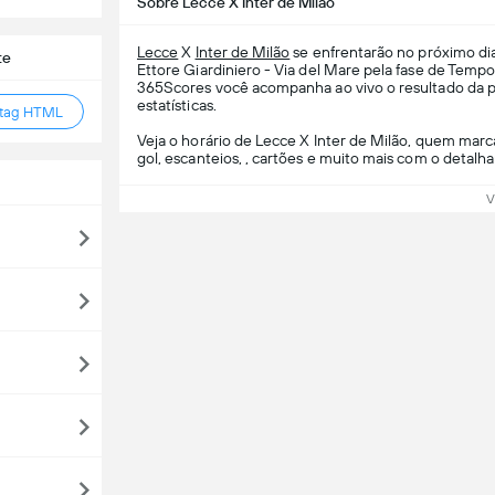
Sobre Lecce X Inter de Milão
Lecce
X
Inter de Milão
se enfrentarão no próximo di
te
Ettore Giardiniero - Via del Mare pela fase de Temp
365Scores você acompanha ao vivo o resultado da par
estatísticas.
 tag HTML
Veja o horário de Lecce X Inter de Milão, quem marca
gol, escanteios, , cartões e muito mais com o detalh
V