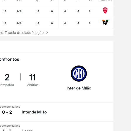
J
Gol
+/-
P
V
E
D
Próximo
0
0:0
0
0
0
0
0
0
0:0
0
0
0
0
0
: Tabela de classificação
nfrontos
2
11
Empates
Vitórias
Inter de Milão
eonato Italiano
0 - 2
Inter de Milão
eonato Italiano