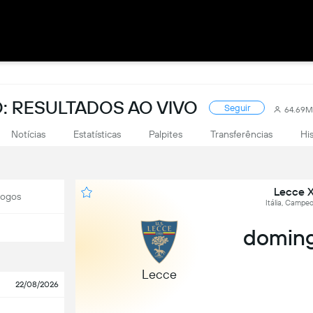
: RESULTADOS AO VIVO
Seguir
64.69M
Notícias
Estatísticas
Palpites
Transferências
Hi
Lecce X
Jogos
Itália, Campeo
doming
Lecce
22/08/2026