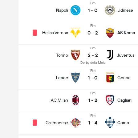
Fim
1
-
0
Napoli
Udinese
Fim
0
-
2
Hellas Verona
AS Roma
Fim
2
-
2
Torino
Juventus
Derby della Mole
Fim
1
-
0
Lecce
Genoa
Fim
1
-
2
AC Milan
Cagliari
Fim
1
-
4
Cremonese
Como