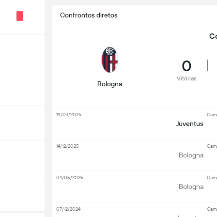
Confrontos diretos
Co
0
Vitórias
Bologna
19/04/2026
Camp
Juventus
14/12/2025
Camp
Bologna
04/05/2025
Camp
Bologna
07/12/2024
Camp