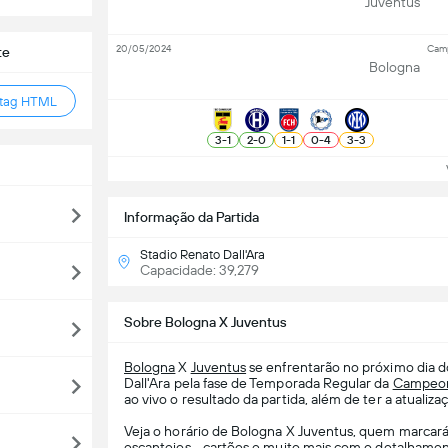
Juventus
20/05/2024
Camp
te
Bologna
 tag HTML
3
-
1
2
-
0
1
-
1
0
-
4
3
-
3
Ve
Informação da Partida
Stadio Renato Dall'Ara
Capacidade: 39,279
Sobre Bologna X Juventus
Bologna
X
Juventus
se enfrentarão no próximo dia d
Dall'Ara pela fase de Temporada Regular da
Campeona
ao vivo o resultado da partida, além de ter a atualiza
Veja o horário de Bologna X Juventus, quem marcará 
escanteios, , cartões e muito mais com o detalhamen