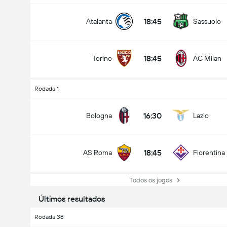
18:45
Atalanta
Sassuolo
18:45
Torino
AC Milan
Rodada 1
16:30
Bologna
Lazio
18:45
AS Roma
Fiorentina
Todos os jogos
Últimos resultados
Rodada 38