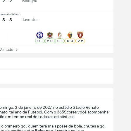
2 - 2
Bologna
eonato Italiano
3 - 3
Juventus
0
-
1
2
-
0
0
-
1
0
-
0
2
-
2
r tudo
omingo, 3 de janeiro de 2027, no estádio Stadio Renato
to Italiano
de
Futebol
. Com o 365Scores você acompanha
ção em tempo real de todas as estatísticas.
o primeiro gol, quem terá mais posse de bola, chutes a gol,
to da partida entre Bologna x Juventus ao vivo.