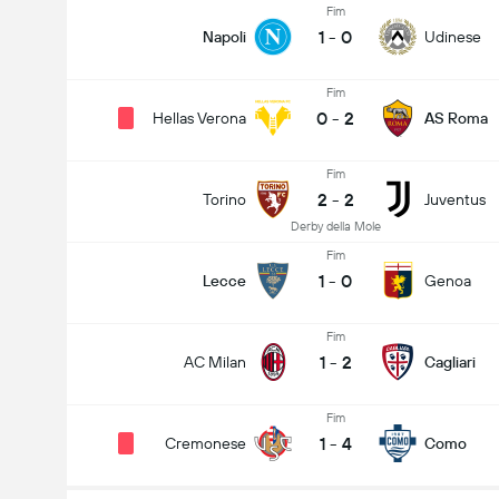
Fim
1
-
0
Napoli
Udinese
Fim
0
-
2
Hellas Verona
AS Roma
Fim
2
-
2
Torino
Juventus
Derby della Mole
Fim
1
-
0
Lecce
Genoa
Fim
1
-
2
AC Milan
Cagliari
Fim
1
-
4
Cremonese
Como