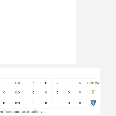
J
Gol
+/-
P
V
E
D
Próximo
0
0:0
0
0
0
0
0
0
0:0
0
0
0
0
0
: Tabela de classificação