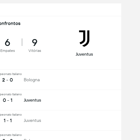
nfrontos
6
9
Empates
Vitórias
Juventus
eonato Italiano
2 - 0
Bologna
eonato Italiano
0 - 1
Juventus
eonato Italiano
1 - 1
Juventus
eonato Italiano