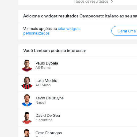
Todos os resultados
Adicione o widget resultados Campeonato Italiano ao seu si
Ver mais opções ao
criar widgets
Gerar uma
personalizados
Você também pode se interessar
Paulo Dybala
AS Roma
Luka Modric
AC Milan
Kevin De Bruyne
Napoli
David De Gea
Fiorentina
Cesc Fabregas