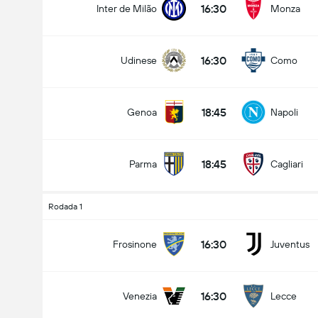
16:30
Inter de Milão
Monza
16:30
Udinese
Como
Total de Gols (2.5)
18:45
Genoa
Napoli
Menos que
Mais que
18:45
Parma
Cagliari
Rodada 1
16:30
Frosinone
Juventus
16:30
Venezia
Lecce