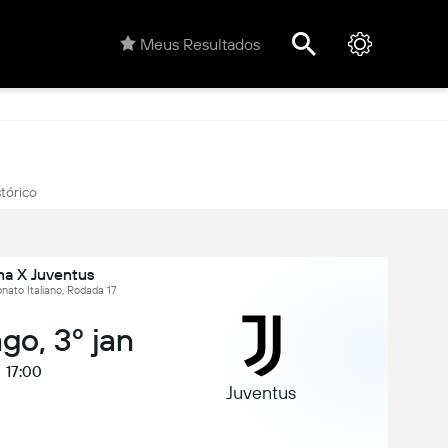
Meus Resultados
stórico
na X Juventus
nato Italiano, Rodada 17
go, 3º jan
17:00
Juventus