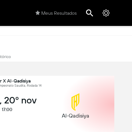
Meus Resultados
stórico
r X Al-Qadisiya
ampeonato Saudita, Rodada 14
, 20º nov
17:00
Al-Qadisiya