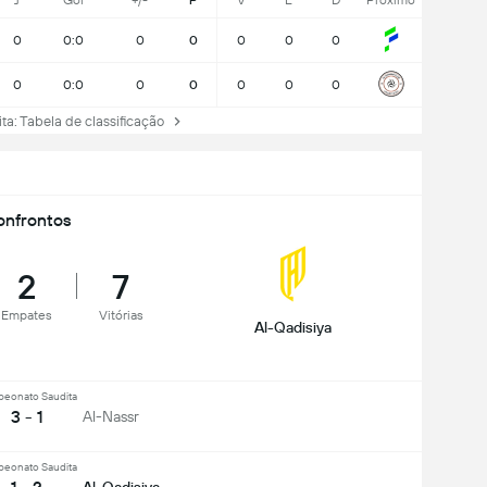
J
Gol
+/-
P
V
E
D
Próximo
0
0:0
0
0
0
0
0
0
0:0
0
0
0
0
0
 Tabela de classificação
nfrontos
2
7
Empates
Vitórias
Al-Qadisiya
eonato Saudita
3 - 1
Al-Nassr
eonato Saudita