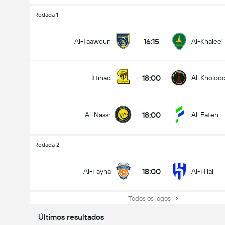
Rodada 1
16:15
Al-Taawoun
Al-Khaleej
18:00
Ittihad
Al-Kholoo
18:00
Al-Nassr
Al-Fateh
Rodada 2
18:00
Al-Fayha
Al-Hilal
Todos os jogos
Últimos resultados