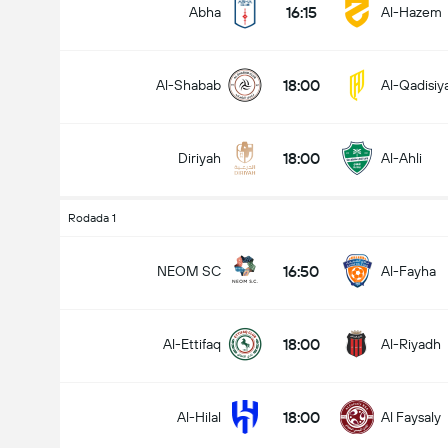
16:15
Abha
Al-Hazem
18:00
Al-Shabab
Al-Qadisiy
Total de Gols (2.5)
18:00
Diriyah
Al-Ahli
Menos que
Mais que
Rodada 1
16:50
NEOM SC
Al-Fayha
18:00
Al-Ettifaq
Al-Riyadh
18:00
Al-Hilal
Al Faysaly