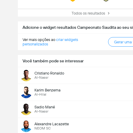
Todos os resultados
Adicione o widget resultados Campeonato Saudita ao seu si
Ver mais opções ao
criar widgets
Gerar uma
personalizados
Você também pode se interessar
Cristiano Ronaldo
Al-Nassr
Karim Benzema
Al-Hilal
Sadio Mané
Al-Nassr
Alexandre Lacazette
NEOM SC