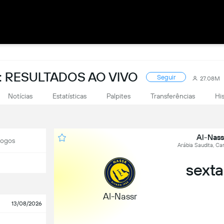
 RESULTADOS AO VIVO
Seguir
27.08M
Notícias
Estatísticas
Palpites
Transferências
Hi
Al-Nass
Jogos
Arábia Saudita, C
sexta
Al-Nassr
13/08/2026