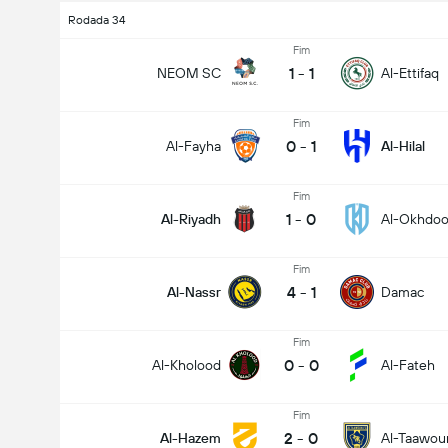
Rodada 34
Fim
1
-
1
NEOM SC
Al-Ettifaq
Fim
0
-
1
Al-Fayha
Al-Hilal
Fim
1
-
0
Al-Riyadh
Al-Okhdo
Fim
4
-
1
Al-Nassr
Damac
Fim
0
-
0
Al-Kholood
Al-Fateh
Fim
2
-
0
Al-Hazem
Al-Taawou