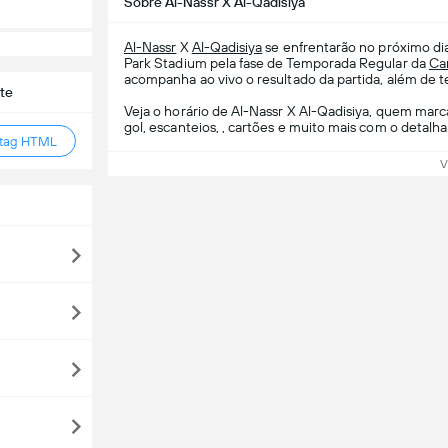
Sobre Al-Nassr X Al-Qadisiya
Al-Nassr
X
Al-Qadisiya
se enfrentarão no próximo di
Park Stadium pela fase de Temporada Regular da
Ca
acompanha ao vivo o resultado da partida, além de te
te
Veja o horário de Al-Nassr X Al-Qadisiya, quem marca
gol, escanteios, , cartões e muito mais com o detalh
 tag HTML
V