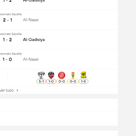
1 - 2
Al-Qadisiya
eonato Saudita
2 - 1
Al-Nassr
eonato Saudita
1 - 2
Al-Qadisiya
eonato Saudita
1 - 0
Al-Nassr
5
-
1
1
-
0
0
-
0
0
-
0
1
-
5
r tudo