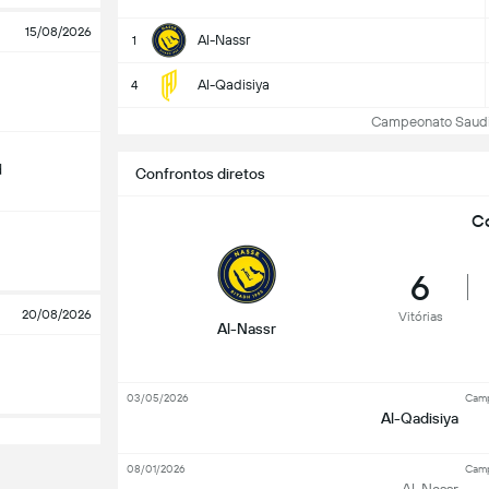
15/08/2026
Al-Nassr
1
Al-Qadisiya
4
Campeonato Saudita:
d
Confrontos diretos
Co
6
20/08/2026
Vitórias
Al-Nassr
03/05/2026
Camp
Al-Qadisiya
08/01/2026
Camp