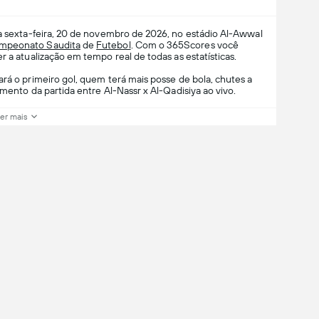
a sexta-feira, 20 de novembro de 2026, no estádio Al-Awwal
mpeonato Saudita
de
Futebol
. Com o 365Scores você
r a atualização em tempo real de todas as estatísticas.
rá o primeiro gol, quem terá mais posse de bola, chutes a
amento da partida entre Al-Nassr x Al-Qadisiya ao vivo.
er mais