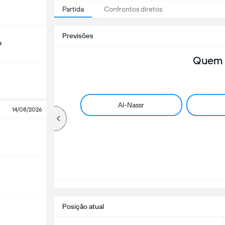
Partida
Confrontos diretos
Previsões
a
Quem 
Al-Nassr
14/08/2026
Posição atual