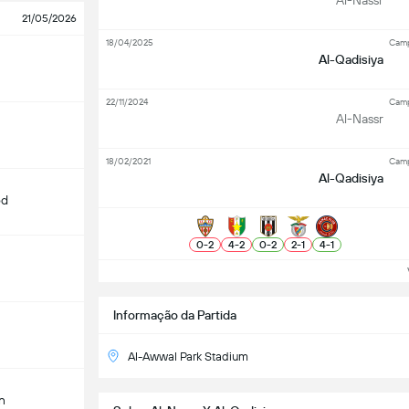
Al-Nassr
21/05/2026
18/04/2025
Camp
Al-Qadisiya
22/11/2024
Camp
Al-Nassr
18/02/2021
Camp
Al-Qadisiya
od
0
-
2
4
-
2
0
-
2
2
-
1
4
-
1
Ve
Informação da Partida
Al-Awwal Park Stadium
n