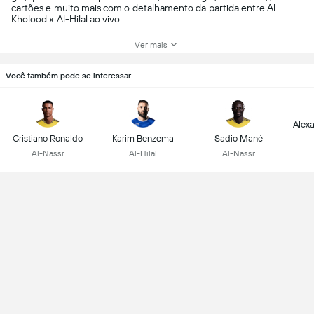
cartões e muito mais com o detalhamento da partida entre Al-
Kholood x Al-Hilal ao vivo.
Ver mais
Você também pode se interessar
Alex
Cristiano Ronaldo
Karim Benzema
Sadio Mané
Al-Nassr
Al-Hilal
Al-Nassr