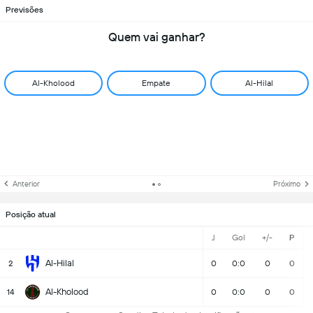
Previsões
Quem vai ganhar?
Al-Kholood
Empate
Al-Hilal
Anterior
Próximo
Posição atual
J
Gol
+/-
P
Al-Hilal
2
0
0:0
0
0
Al-Kholood
14
0
0:0
0
0