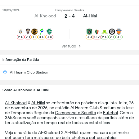
28/09/2024
Campeonato Saudita
2 - 4
Al-Kholood
Al-Hilal
2
-
0
2
-
1
1
-
1
0
-
0
3
-
0
3
-
3
0
-
2
2
-
0
2
-
1
0
-
1
Ver tudo
Informação da Partida
Al Hazem Club Stadium
Sobre Al-Kholood X Al-Hilal
Al-Kholood
X
Al-Hilal
se enfrentarão no próximo dia quinta-feira, 26
de novembro de 2026, no estádio Al Hazem Club Stadium pela fase
de Temporada Regular da
Campeonato Saudita
de
Futebol
. Com o
365Scores você acompanha ao vivo o resultado da partida, além de
ter a atualização em tempo real de todas as estatísticas.
Veja o horário de Al-Kholood X Al-Hilal, quem marcará o primeiro
gol, quem terá mais posse de bola, chutes a gol, escanteios, ,