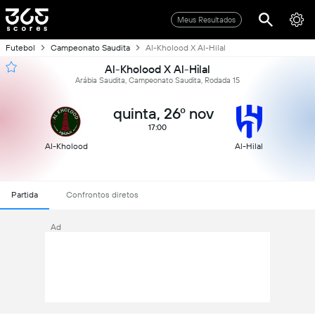
Meus Resultados
Futebol
Campeonato Saudita
Al-Kholood X Al-Hilal
Al-Kholood X Al-Hilal
Arábia Saudita, Campeonato Saudita, Rodada 15
quinta, 26º nov
17:00
Al-Kholood
Al-Hilal
Partida
Confrontos diretos
Ad