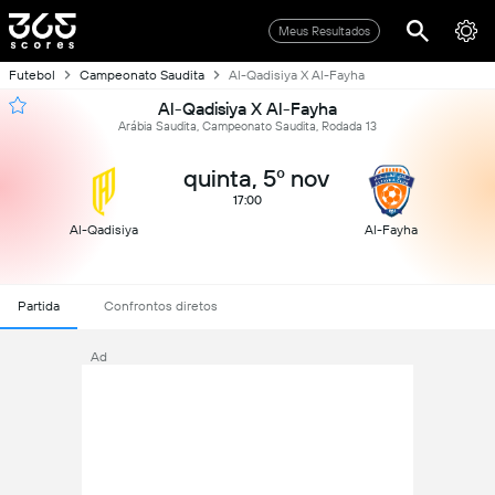
Meus Resultados
Futebol
Campeonato Saudita
Al-Qadisiya X Al-Fayha
Al-Qadisiya X Al-Fayha
Arábia Saudita, Campeonato Saudita, Rodada 13
quinta, 5º nov
17:00
Al-Qadisiya
Al-Fayha
Partida
Confrontos diretos
Ad