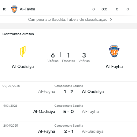
Al-Fayha
10
0
0:0
0
0
Campeonato Saudita: Tabela de classificação
Confrontos diretos
6
1
3
Vitórias
Empates
Vitórias
Al-Qadisiya
Al-Fayha
09/05/2026
Campeonato Saudita
1 - 2
Al-Fayha
Al-Qadisiya
14/01/2026
Campeonato Saudita
5 - 0
Al-Qadisiya
Al-Fayha
12/04/2025
Campeonato Saudita
2 - 1
Al-Fayha
Al-Qadisiya