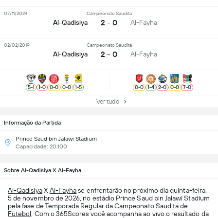
07/11/2024
Campeonato Saudita
2 - 0
Al-Qadisiya
Al-Fayha
02/02/2019
Campeonato Saudita
2 - 0
Al-Qadisiya
Al-Fayha
5
-
1
1
-
0
0
-
0
0
-
0
1
-
5
0
-
0
1
-
4
2
-
0
0
-
0
7
-
0
Ver tudo
Informação da Partida
Prince Saud bin Jalawi Stadium
Capacidade: 20,100
Sobre Al-Qadisiya X Al-Fayha
Al-Qadisiya
X
Al-Fayha
se enfrentarão no próximo dia quinta-feira,
5 de novembro de 2026, no estádio Prince Saud bin Jalawi Stadium
pela fase de Temporada Regular da
Campeonato Saudita
de
Futebol
. Com o 365Scores você acompanha ao vivo o resultado da