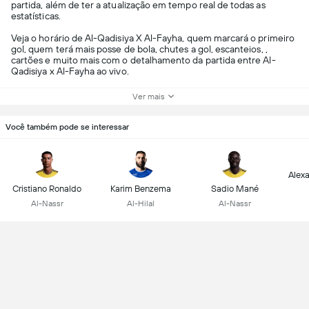
partida, além de ter a atualização em tempo real de todas as
estatísticas.
Veja o horário de Al-Qadisiya X Al-Fayha, quem marcará o primeiro
gol, quem terá mais posse de bola, chutes a gol, escanteios, ,
cartões e muito mais com o detalhamento da partida entre Al-
Qadisiya x Al-Fayha ao vivo.
Ver mais
Você também pode se interessar
Alex
Cristiano Ronaldo
Karim Benzema
Sadio Mané
Al-Nassr
Al-Hilal
Al-Nassr