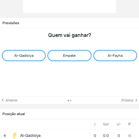
Previsões
Quem vai ganhar?
Al-Qadisiya
Empate
Al-Fayha
Anterior
Próximo
Posição atual
J
Gol
+/-
P
Al-Qadisiya
4
0
0:0
0
0