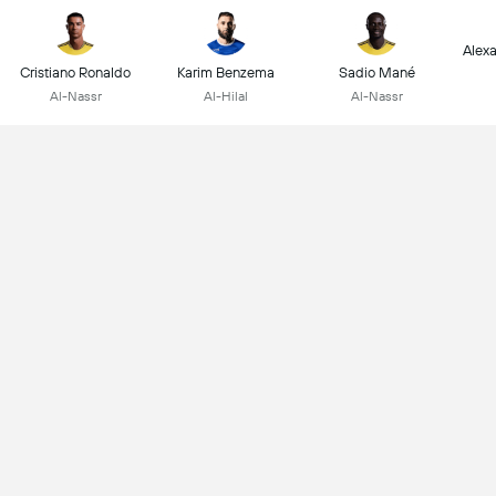
Alex
Cristiano Ronaldo
Karim Benzema
Sadio Mané
Al-Nassr
Al-Hilal
Al-Nassr