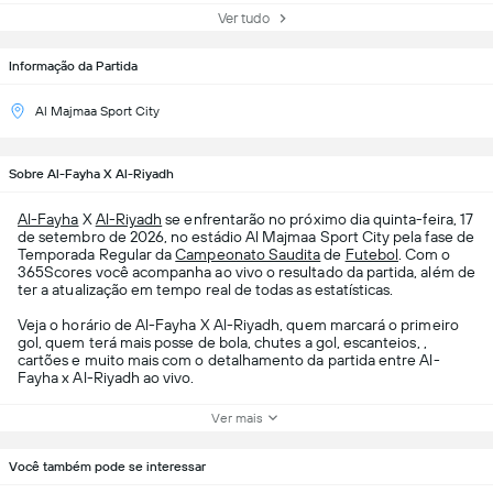
Ver tudo
Informação da Partida
Al Majmaa Sport City
Sobre Al-Fayha X Al-Riyadh
Al-Fayha
X
Al-Riyadh
se enfrentarão no próximo dia quinta-feira, 17
de setembro de 2026, no estádio Al Majmaa Sport City pela fase de
Temporada Regular da
Campeonato Saudita
de
Futebol
. Com o
365Scores você acompanha ao vivo o resultado da partida, além de
ter a atualização em tempo real de todas as estatísticas.
Veja o horário de Al-Fayha X Al-Riyadh, quem marcará o primeiro
gol, quem terá mais posse de bola, chutes a gol, escanteios, ,
cartões e muito mais com o detalhamento da partida entre Al-
Fayha x Al-Riyadh ao vivo.
Ver mais
Você também pode se interessar