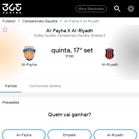
Meus Resultados
Futebol
Campeonato Saudita
Al-Fayha X Al-Riyadh
Al-Fayha X Al-Riyadh
Arábia Saudita, Campeonato Saudita, Rodada 8
quinta, 17º set
17:00
Al-Fayha
Al-Riyadh
Partida
Confrontos diretos
Previsões
Quem vai ganhar?
Al-Fayha
Empate
Al-Riyadh