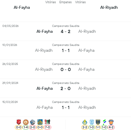
Vitórias
Empates
Vitórias
Al-Fayha
Al-Riyadh
04/05/2026
Campeonato Saudita
4 - 2
Al-Fayha
Al-Riyadh
10/01/2026
Campeonato Saudita
1 - 1
Al-Riyadh
Al-Fayha
26/02/2025
Campeonato Saudita
0 - 0
Al-Riyadh
Al-Fayha
29/09/2024
Campeonato Saudita
2 - 0
Al-Fayha
Al-Riyadh
15/03/2024
Campeonato Saudita
1 - 1
Al-Fayha
Al-Riyadh
0
-
0
1
-
4
2
-
0
0
-
0
7
-
0
2
-
2
1
-
0
1
-
1
1
-
0
4
-
2