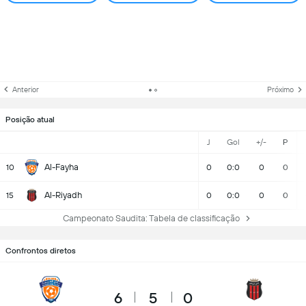
Anterior
Próximo
Posição atual
J
Gol
+/-
P
Al-Fayha
10
0
0:0
0
0
Al-Riyadh
15
0
0:0
0
0
Campeonato Saudita: Tabela de classificação
Confrontos diretos
6
5
0