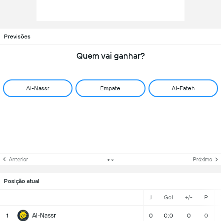
Previsões
Quem vai ganhar?
Al-Nassr
Empate
Al-Fateh
Anterior
Próximo
Posição atual
J
Gol
+/-
P
Al-Nassr
1
0
0:0
0
0