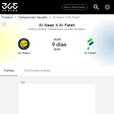
Meus Resultados
Futebol
Campeonato Saudita
Al-Nassr X Al-Fateh
Al-Nassr X Al-Fateh
Arábia Saudita, Campeonato Saudita, Rodada 1
15/08
9 dias
18:00
Al-Nassr
Al-Fateh
Partida
Confrontos diretos
Ad