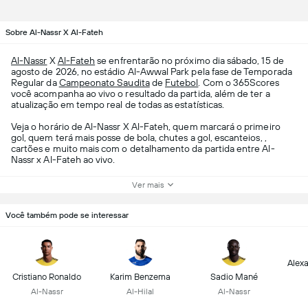
Sobre Al-Nassr X Al-Fateh
Al-Nassr
X
Al-Fateh
se enfrentarão no próximo dia sábado, 15 de
agosto de 2026, no estádio Al-Awwal Park pela fase de Temporada
Regular da
Campeonato Saudita
de
Futebol
. Com o 365Scores
você acompanha ao vivo o resultado da partida, além de ter a
atualização em tempo real de todas as estatísticas.
Veja o horário de Al-Nassr X Al-Fateh, quem marcará o primeiro
gol, quem terá mais posse de bola, chutes a gol, escanteios, ,
cartões e muito mais com o detalhamento da partida entre Al-
Nassr x Al-Fateh ao vivo.
Ver mais
Você também pode se interessar
Alex
Cristiano Ronaldo
Karim Benzema
Sadio Mané
Al-Nassr
Al-Hilal
Al-Nassr