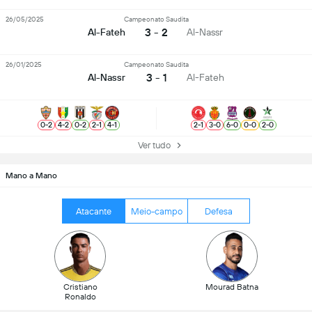
26/05/2025
Campeonato Saudita
3 - 2
Al-Fateh
Al-Nassr
26/01/2025
Campeonato Saudita
3 - 1
Al-Nassr
Al-Fateh
0
-
2
4
-
2
0
-
2
2
-
1
4
-
1
2
-
1
3
-
0
6
-
0
0
-
0
2
-
0
Ver tudo
Mano a Mano
Atacante
Meio-campo
Defesa
Cristiano
Mourad Batna
Ronaldo