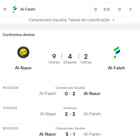
Al-Fateh
11
0
0:0
0
0
Campeonato Saudita: Tabela de classificação
Confrontos diretos
9
4
2
Vitórias
Empates
Vitórias
Al-Nassr
Al-Fateh
14/02/2026
Campeonato Saudita
0 - 2
Al-Fateh
Al-Nassr
17/12/2025
Amistoso
2 - 2
Al-Nassr
Al-Fateh
18/10/2025
Campeonato Saudita
5 - 1
Al-Nassr
Al-Fateh