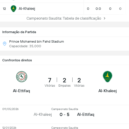
Al-Khaleej
12
0
0:0
0
0
Campeonato Saudita: Tabela de classificação
Informação da Partida
Prince Mohamed bin Fahd Stadium
Capacidade: 35,000
Confrontos diretos
7
2
2
Vitórias
Empates
Vitórias
Al-Ettifaq
Al-Khaleej
09/05/2026
Campeonato Saudita
0 - 5
Al-Khaleej
Al-Ettifaq
12/01/2026
Campeonato Saudita