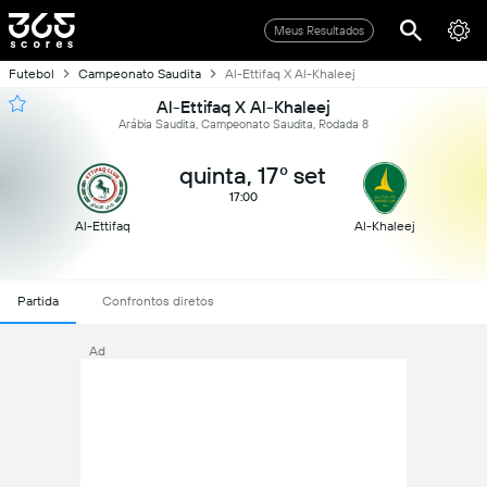
Meus Resultados
Futebol
Campeonato Saudita
Al-Ettifaq X Al-Khaleej
Al-Ettifaq X Al-Khaleej
Arábia Saudita, Campeonato Saudita, Rodada 8
quinta, 17º set
17:00
Al-Ettifaq
Al-Khaleej
Partida
Confrontos diretos
Ad