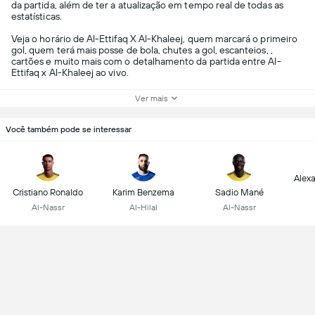
da partida, além de ter a atualização em tempo real de todas as
estatísticas.
Veja o horário de Al-Ettifaq X Al-Khaleej, quem marcará o primeiro
gol, quem terá mais posse de bola, chutes a gol, escanteios, ,
cartões e muito mais com o detalhamento da partida entre Al-
Ettifaq x Al-Khaleej ao vivo.
Ver mais
Você também pode se interessar
Alex
Cristiano Ronaldo
Karim Benzema
Sadio Mané
Al-Nassr
Al-Hilal
Al-Nassr