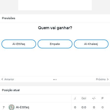
Previsões
Quem vai ganhar?
Al-Ettifaq
Empate
Al-Khaleej
Anterior
Próximo
Posição atual
J
Gol
+/-
P
Al-Ettifaq
7
0
0:0
0
0