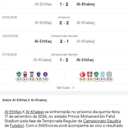
1 - 2
Al-Ettifaq
Al-Khaleej
21/08/2025
Amistoso
2 - 2
Al-Ettifaq
Al-Khaleej
02/05/2025
Campeonato Saudita
2 - 1
Al-Ettifaq
Al-Khaleej
07/12/2024
Campeonato Saudita
1 - 2
Al-Khaleej
Al-Ettifaq
3
-
1
3
-
1
2
-
2
3
-
2
1
-
0
0
-
0
2
-
2
1
-
4
3
-
1
0
-
5
Ver tudo
Sobre Al-Ettifaq X Al-Khaleej
Al-Ettifaq
X
Al-Khaleej
se enfrentarão no próximo dia quinta-feira,
17 de setembro de 2026, no estádio Prince Mohamed bin Fahd
Stadium pela fase de Temporada Regular da
Campeonato Saudita
de
Futebol
. Com o 365Scores você acompanha ao vivo o resultado