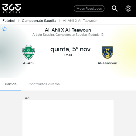
Meus Resultados
Futebol
Campeonato Saudita
Al-Ahli X Al-Taawoun
Al-Ahli X Al-Taawoun
Arábia Saudita, Campeonato Saudita, Rodada 13
quinta, 5º nov
17:00
Al-Ahli
Al-Taawoun
Partida
Confrontos diretos
Ad