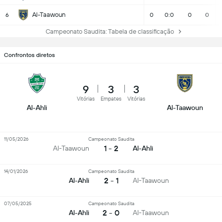
Al-Taawoun
6
0
0:0
0
0
Campeonato Saudita: Tabela de classificação
Confrontos diretos
9
3
3
Vitórias
Empates
Vitórias
Al-Ahli
Al-Taawoun
11/05/2026
Campeonato Saudita
1 - 2
Al-Taawoun
Al-Ahli
14/01/2026
Campeonato Saudita
2 - 1
Al-Ahli
Al-Taawoun
07/05/2025
Campeonato Saudita
2 - 0
Al-Ahli
Al-Taawoun