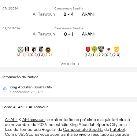
07/12/2024
Campeonato Saudita
2 - 4
Al-Taawoun
Al-Ahli
09/03/2024
Campeonato Saudita
0 - 1
Al-Taawoun
Al-Ahli
3
-
1
1
-
1
0
-
2
1
-
3
2
-
2
1
-
3
1
-
1
2
-
2
0
-
2
2
-
0
Ver tudo
Informação da Partida
King Abdullah Sports City
Capacidade: 63,079
Sobre Al-Ahli X Al-Taawoun
Al-Ahli
X
Al-Taawoun
se enfrentarão no próximo dia quinta-feira, 5
de novembro de 2026, no estádio King Abdullah Sports City pela
fase de Temporada Regular da
Campeonato Saudita
de
Futebol
.
Com o 365Scores você acompanha ao vivo o resultado da partida,