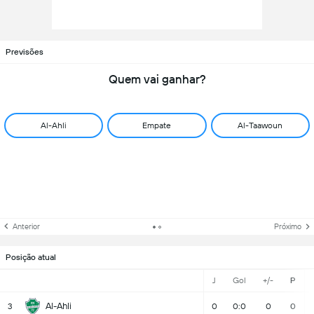
Previsões
Quem vai ganhar?
Al-Ahli
Empate
Al-Taawoun
Anterior
Próximo
Posição atual
J
Gol
+/-
P
Al-Ahli
3
0
0:0
0
0