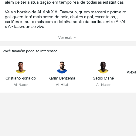
além de ter a atualização em tempo real de todas as estatísticas.
Veja o horário de Al-Ahli X Al-Taawoun, quem marcará o primeiro
gol, quem terá mais posse de bola, chutes a gol, escanteios, ,
cartões e muito mais com o detalhamento da partida entre Al-Ahli
x Al-Taawoun ao vivo.
Ver mais
Você também pode se interessar
Alex
Cristiano Ronaldo
Karim Benzema
Sadio Mané
Al-Nassr
Al-Hilal
Al-Nassr