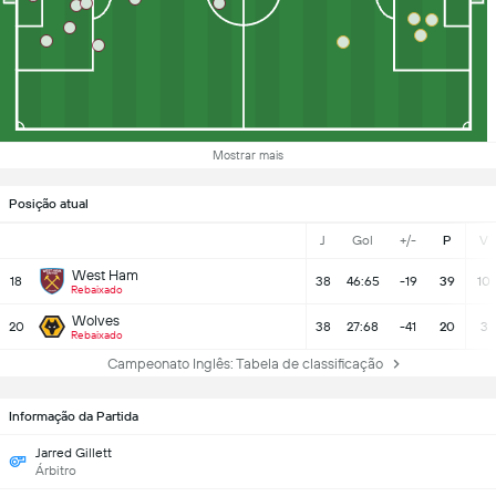
Mostrar mais
Posição atual
J
Gol
+/-
P
V
West Ham
18
38
46:65
-19
39
10
Rebaixado
Wolves
20
38
27:68
-41
20
3
Rebaixado
Campeonato Inglês: Tabela de classificação
Informação da Partida
Jarred Gillett
Árbitro