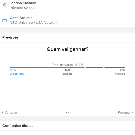
London Stadium
Público: 62,457
Onde Assistir
NBC Universo / USA Network
Previsões
Quem vai ganhar?
Total de votos: 15,335
65%
16%
19%
West Ham
Empate
Wolves
Anterior
Próximo
Confrontos diretos