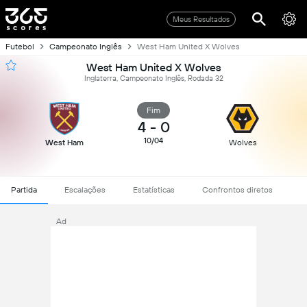
Meus Resultados
Futebol
Campeonato Inglês
West Ham United X Wolves
West Ham United X Wolves
Inglaterra, Campeonato Inglês, Rodada 32
Fim
4
-
0
10/04
West Ham
Wolves
Partida
Escalações
Estatísticas
Confrontos diretos
Ad