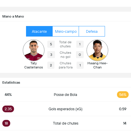
Mano a Mano
Atacante
Meio-campo
Defesa
Total de
5
1
chutes
Chutes
3
0
no gol
Taty
Chutes
Hwang Hee-
2
1
Castellanos
para fora
Chan
Estatísticas
44%
Posse de Bola
56%
2.35
Gols esperados (xG)
0.59
18
Total de chutes
14