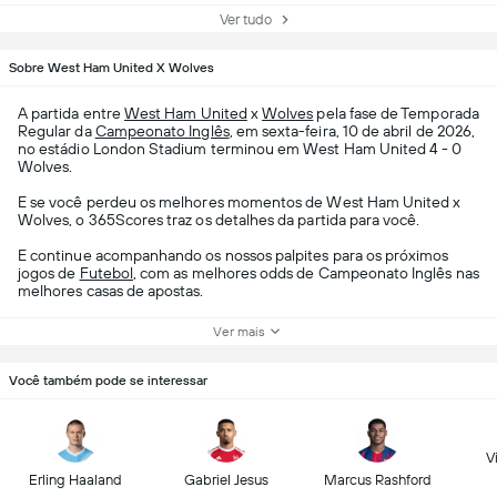
Ver tudo
Sobre West Ham United X Wolves
A partida entre
West Ham United
x
Wolves
pela fase de Temporada
Regular da
Campeonato Inglês
, em sexta-feira, 10 de abril de 2026,
no estádio London Stadium terminou em West Ham United 4 - 0
Wolves.
E se você perdeu os melhores momentos de West Ham United x
Wolves, o 365Scores traz os detalhes da partida para você.
E continue acompanhando os nossos palpites para os próximos
jogos de
Futebol
, com as melhores odds de Campeonato Inglês nas
melhores casas de apostas.
Ver mais
Você também pode se interessar
Vi
Erling Haaland
Gabriel Jesus
Marcus Rashford