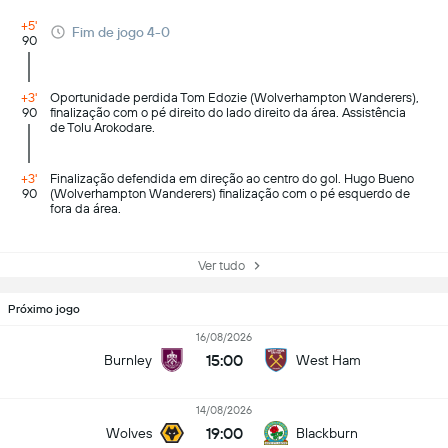
+5'
Fim de jogo 4-0
90
+3'
Oportunidade perdida Tom Edozie (Wolverhampton Wanderers),
90
finalização com o pé direito do lado direito da área. Assistência
de Tolu Arokodare.
+3'
Finalização defendida em direção ao centro do gol. Hugo Bueno
90
(Wolverhampton Wanderers) finalização com o pé esquerdo de
fora da área.
Ver tudo
Próximo jogo
16/08/2026
15:00
Burnley
West Ham
14/08/2026
19:00
Wolves
Blackburn