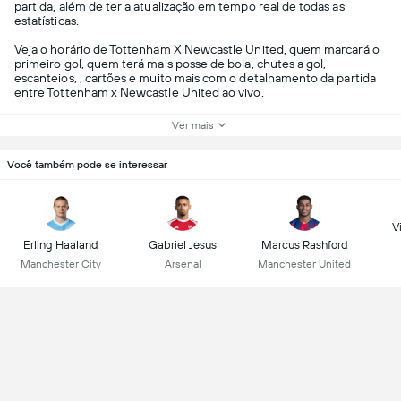
partida, além de ter a atualização em tempo real de todas as
estatísticas.
Veja o horário de Tottenham X Newcastle United, quem marcará o
primeiro gol, quem terá mais posse de bola, chutes a gol,
escanteios, , cartões e muito mais com o detalhamento da partida
entre Tottenham x Newcastle United ao vivo.
Ver mais
Você também pode se interessar
Vi
Erling Haaland
Gabriel Jesus
Marcus Rashford
Manchester City
Arsenal
Manchester United