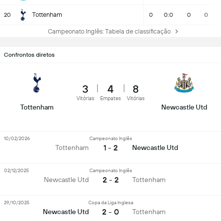
Tottenham
20
0
0:0
0
0
Campeonato Inglês: Tabela de classificação
Confrontos diretos
3
4
8
Vitórias
Empates
Vitórias
Tottenham
Newcastle Utd
10/02/2026
Campeonato Inglês
1 - 2
Tottenham
Newcastle Utd
02/12/2025
Campeonato Inglês
2 - 2
Newcastle Utd
Tottenham
29/10/2025
Copa da Liga Inglesa
2 - 0
Newcastle Utd
Tottenham