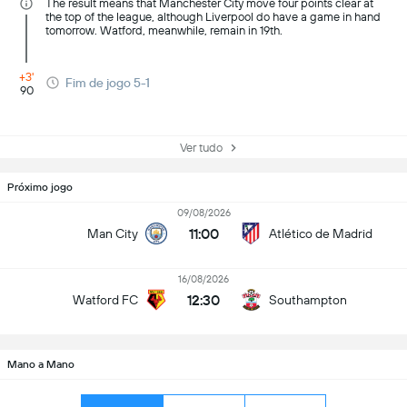
The result means that Manchester City move four points clear at
the top of the league, although Liverpool do have a game in hand
tomorrow. Watford, meanwhile, remain in 19th.
+3'
Fim de jogo 5-1
90
Ver tudo
Próximo jogo
09/08/2026
11:00
Man City
Atlético de Madrid
16/08/2026
12:30
Watford FC
Southampton
Mano a Mano