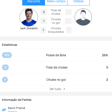
Atacante
Meio-campo
Defesa
Total de
2
chutes
Chutes
1
no gol
Jack Grealish
Chutes
1
bloqueados
Estatísticas
74%
Posse de Bola
26%
21
Total de chutes
5
8
Chutes no gol
2
Ver tudo
Informação da Partida
Kevin Friend