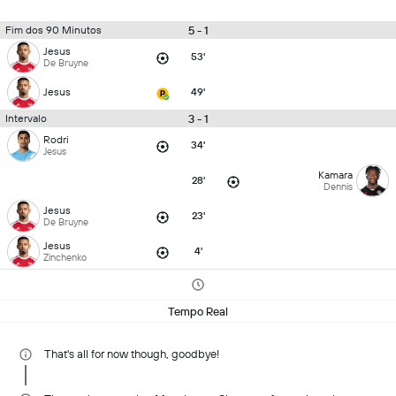
5 - 1
Fim dos 90 Minutos
Jesus
53'
De Bruyne
Jesus
49'
3 - 1
Intervalo
Rodri
34'
Jesus
Kamara
28'
Dennis
Jesus
23'
De Bruyne
Jesus
4'
Zinchenko
Tempo Real
That's all for now though, goodbye!