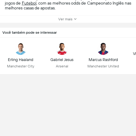
jogos de
Futebol
, com as melhores odds de Campeonato Inglês nas
melhores casas de apostas.
Ver mais
Você também pode se interessar
Vi
Erling Haaland
Gabriel Jesus
Marcus Rashford
Manchester City
Arsenal
Manchester United