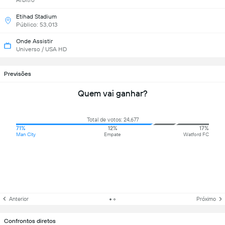
Árbitro
Etihad Stadium
Público: 53,013
Onde Assistir
Universo / USA HD
Previsões
Quem vai ganhar?
Total de votos: 24,677
71%
12%
17%
Man City
Empate
Watford FC
Anterior
Próximo
Confrontos diretos