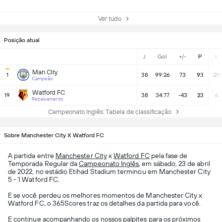
Ver tudo
Posição atual
J
Gol
+/-
P
V
Man City
1
38
99:26
73
93
29
Campeão
Watford FC
19
38
34:77
-43
23
6
Rebaixamento
Campeonato Inglês: Tabela de classificação
Sobre Manchester City X Watford FC
A partida entre
Manchester City
x
Watford FC
pela fase de
Temporada Regular da
Campeonato Inglês
, em sábado, 23 de abril
de 2022, no estádio Etihad Stadium terminou em Manchester City
5 - 1 Watford FC.
E se você perdeu os melhores momentos de Manchester City x
Watford FC, o 365Scores traz os detalhes da partida para você.
E continue acompanhando os nossos palpites para os próximos