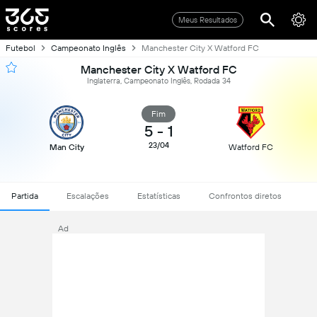
Meus Resultados
Futebol
Campeonato Inglês
Manchester City X Watford FC
Manchester City X Watford FC
Inglaterra, Campeonato Inglês, Rodada 34
Fim
5
-
1
23/04
Man City
Watford FC
Partida
Escalações
Estatísticas
Confrontos diretos
Ad