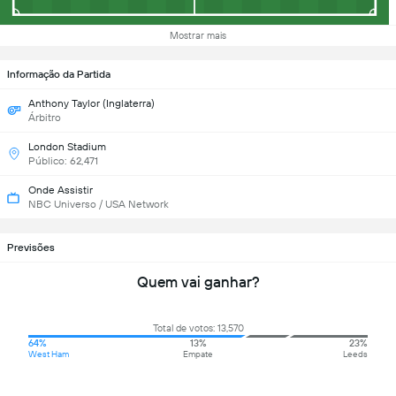
Mostrar mais
Informação da Partida
Anthony Taylor (Inglaterra)
Árbitro
London Stadium
Público: 62,471
Onde Assistir
NBC Universo / USA Network
Previsões
Quem vai ganhar?
Total de votos: 13,570
64%
13%
23%
West Ham
Empate
Leeds