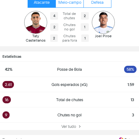
Atacante
Meio-campo
Defesa
Total de
4
2
chutes
Chutes
2
1
no gol
Taty
Chutes
Joel Piroe
2
1
Castellanos
para fora
Estatísticas
42%
Posse de Bola
58%
2.61
Gols esperados (xG)
1.59
16
Total de chutes
13
9
Chutes no gol
3
Ver tudo