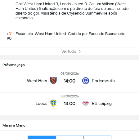
Gol! West Ham United 3, Leeds United 0. Callum Wilson (West
Ham United) finalização com o pé direito de fora da área no lado
direito do gol. Assistência de Crysencio Summerville após
escanteio.
+3'
Escanteio, West Ham United. Cedido por Facundo Buonanotte.
90
Ver tudo
Próximo jogo
08/08/2026
14:00
West Ham
Portsmouth
08/08/2026
13:00
Leeds
RB Leipzig
Mano a Mano