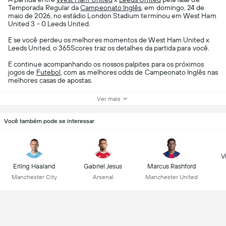
Temporada Regular da
Campeonato Inglês
, em domingo, 24 de
maio de 2026, no estádio London Stadium terminou em West Ham
United 3 - 0 Leeds United.
E se você perdeu os melhores momentos de West Ham United x
Leeds United, o 365Scores traz os detalhes da partida para você.
E continue acompanhando os nossos palpites para os próximos
jogos de
Futebol
, com as melhores odds de Campeonato Inglês nas
melhores casas de apostas.
Ver mais
Você também pode se interessar
Vi
Erling Haaland
Gabriel Jesus
Marcus Rashford
Manchester City
Arsenal
Manchester United