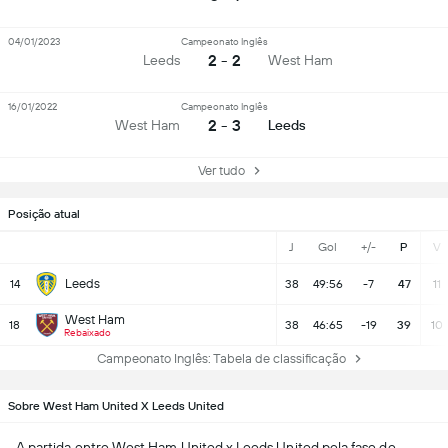
04/01/2023
Campeonato Inglês
2 - 2
Leeds
West Ham
16/01/2022
Campeonato Inglês
2 - 3
West Ham
Leeds
Ver tudo
Posição atual
J
Gol
+/-
P
V
Leeds
14
38
49:56
-7
47
11
West Ham
18
38
46:65
-19
39
10
Rebaixado
Campeonato Inglês: Tabela de classificação
Sobre West Ham United X Leeds United
A partida entre
West Ham United
x
Leeds United
pela fase de