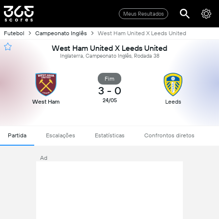
Meus Resultados
Futebol
Campeonato Inglês
West Ham United X Leeds United
West Ham United X Leeds United
Inglaterra, Campeonato Inglês, Rodada 38
Fim
3
-
0
24/05
West Ham
Leeds
Partida
Escalações
Estatísticas
Confrontos diretos
Ad