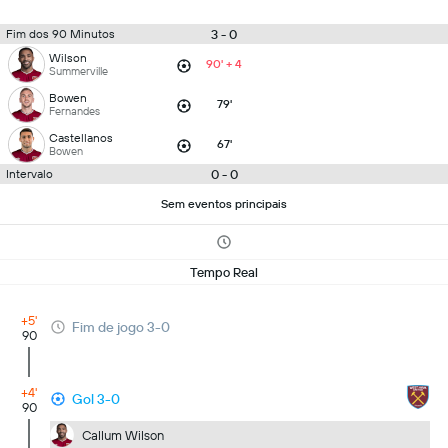
3 - 0
Fim dos 90 Minutos
Wilson
90' + 4
Summerville
Bowen
79'
Fernandes
Castellanos
67'
Bowen
0 - 0
Intervalo
Sem eventos principais
Tempo Real
+5'
Fim de jogo 3-0
90
+4'
Gol 3-0
90
Callum Wilson