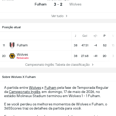
3 - 2
Fulham
Wolves
Ver tudo
Posição atual
J
Gol
+/-
P
V
Fulham
11
38
47:51
-4
52
15
Wolves
20
38
27:68
-41
20
3
Rebaixado
Campeonato Inglês: Tabela de classificação
Sobre Wolves X Fulham
A partida entre
Wolves
x
Fulham
pela fase de Temporada Regular
da
Campeonato Inglês
, em domingo, 17 de maio de 2026, no
estádio Molineux Stadium terminou em Wolves 1 - 1 Fulham.
E se você perdeu os melhores momentos de Wolves x Fulham, o
365Scores traz os detalhes da partida para você.