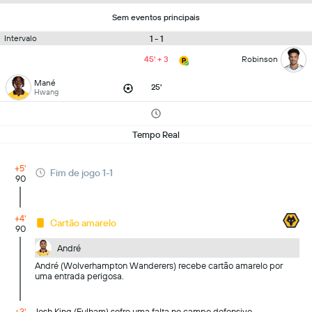
Sem eventos principais
1 - 1
Intervalo
45' + 3
Robinson
Mané
25'
Hwang
Tempo Real
+5'
Fim de jogo 1-1
90
+4'
Cartão amarelo
90
André
André (Wolverhampton Wanderers) recebe cartão amarelo por
uma entrada perigosa.
+3'
Josh King (Fulham) sofre uma falta no campo defensivo.