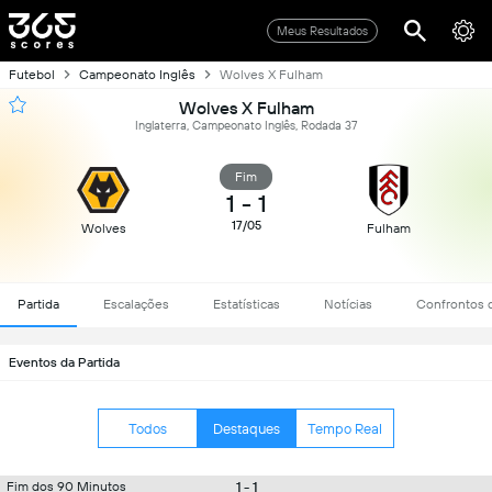
Meus Resultados
Futebol
Campeonato Inglês
Wolves X Fulham
Wolves X Fulham
Inglaterra, Campeonato Inglês, Rodada 37
Fim
1
-
1
17/05
Wolves
Fulham
Partida
Escalações
Estatísticas
Notícias
Confrontos d
Eventos da Partida
Todos
Destaques
Tempo Real
1 - 1
Fim dos 90 Minutos