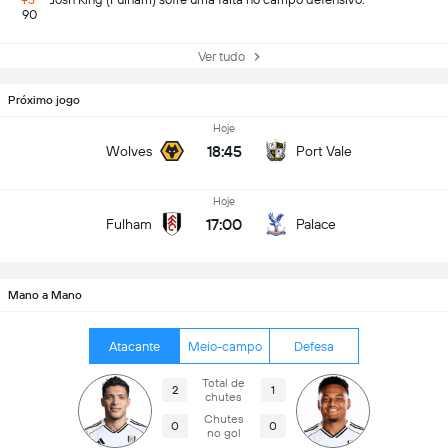
90
Ver tudo
Próximo jogo
Hoje
18:45
Wolves
Port Vale
Hoje
17:00
Fulham
Palace
Mano a Mano
Atacante
Meio-campo
Defesa
Total de
2
1
chutes
Chutes
0
0
no gol