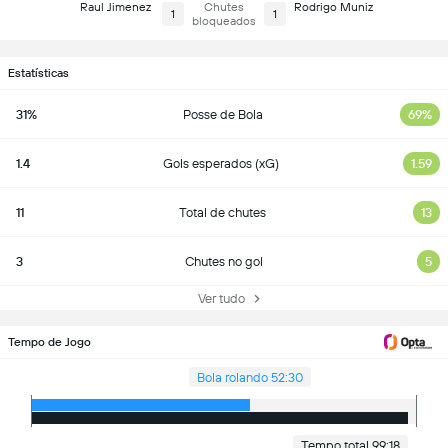
Raul Jimenez
Chutes
Rodrigo Muniz
1
1
bloqueados
Estatísticas
31%
Posse de Bola
69%
1.4
Gols esperados (xG)
1.59
11
Total de chutes
13
3
Chutes no gol
5
Ver tudo
Tempo de Jogo
Bola rolando 52:30
Tempo total 99:18