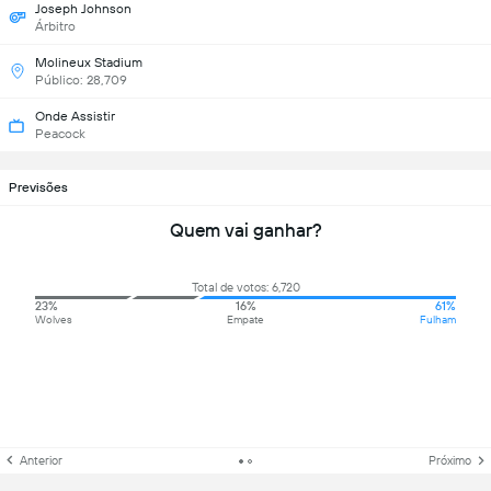
Joseph Johnson
Árbitro
Molineux Stadium
Público: 28,709
Onde Assistir
Peacock
Previsões
Quem vai ganhar?
Total de votos: 6,720
23%
16%
61%
Wolves
Empate
Fulham
Anterior
Próximo