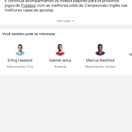
E continue acompanhando os nossos palpites para os próximos
jogos de
Futebol
, com as melhores odds de Campeonato Inglês nas
melhores casas de apostas.
Ver mais
Você também pode se interessar
Vi
Erling Haaland
Gabriel Jesus
Marcus Rashford
Manchester City
Arsenal
Manchester United