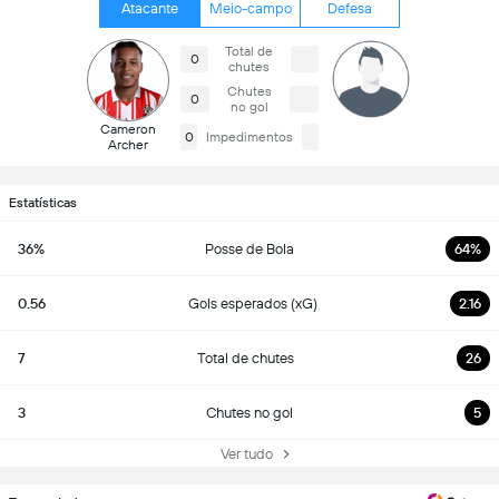
Atacante
Meio-campo
Defesa
Total de
0
chutes
Chutes
0
no gol
Cameron
0
Impedimentos
Archer
Estatísticas
36%
Posse de Bola
64%
0.56
Gols esperados (xG)
2.16
7
Total de chutes
26
3
Chutes no gol
5
Ver tudo