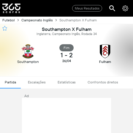
Meus Resultados
Futebol
Campeonato Inglês
Southampton X Fulham
Southampton X Fulham
Inglaterra, Campeonato Inglês, Rodada 34
Fim
1
-
2
26/04
Southampton
Fulham
Partida
Escalações
Estatísticas
Confrontos diretos
Ad