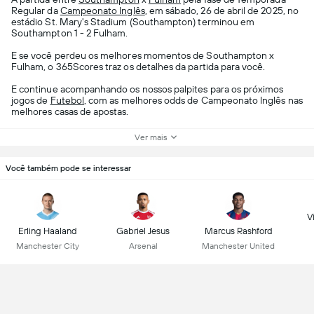
Regular da
Campeonato Inglês
, em sábado, 26 de abril de 2025, no
estádio St. Mary's Stadium (Southampton) terminou em
Southampton 1 - 2 Fulham.
E se você perdeu os melhores momentos de Southampton x
Fulham, o 365Scores traz os detalhes da partida para você.
E continue acompanhando os nossos palpites para os próximos
jogos de
Futebol
, com as melhores odds de Campeonato Inglês nas
melhores casas de apostas.
Ver mais
Você também pode se interessar
Vi
Erling Haaland
Gabriel Jesus
Marcus Rashford
Manchester City
Arsenal
Manchester United