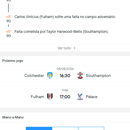
90
+5'
Carlos Vinícius (Fulham) sofre uma falta no campo adversário.
90
+5'
Falta cometida por Taylor Harwood-Bellis (Southampton).
90
Ver tudo
Próximo jogo
08/08/2026
16:30
Colchester
Southampton
Hoje
17:00
Fulham
Palace
Mano a Mano