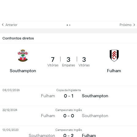
Anterior
Próximo
Confrontos diretos
7
3
3
Vitórias
Empates
Vitórias
Southampton
Fulham
08/03/2026
Copa da Inglaterra
0 - 1
Fulham
Southampton
22/12/2024
Campeonato Inglês
0 - 0
Fulham
Southampton
13/05/2023
Campeonato Inglês
0 - 2
Southampton
Fulham