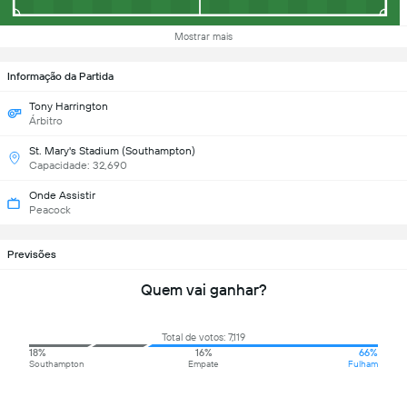
Mostrar mais
Informação da Partida
Tony Harrington
Árbitro
St. Mary's Stadium (Southampton)
Capacidade: 32,690
Onde Assistir
Peacock
Previsões
Quem vai ganhar?
Total de votos: 7,119
18%
16%
66%
Southampton
Empate
Fulham