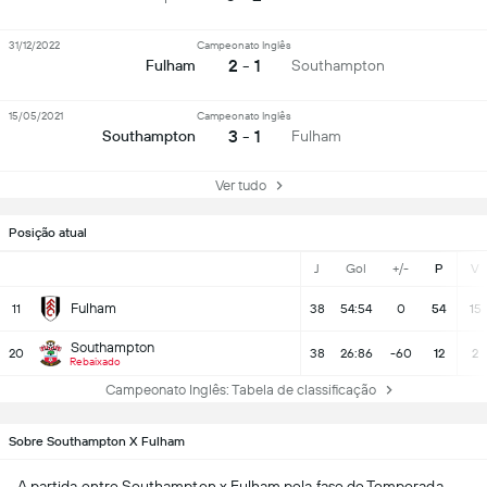
31/12/2022
Campeonato Inglês
2 - 1
Fulham
Southampton
15/05/2021
Campeonato Inglês
3 - 1
Southampton
Fulham
Ver tudo
Posição atual
J
Gol
+/-
P
V
Fulham
11
38
54:54
0
54
15
Southampton
20
38
26:86
-60
12
2
Rebaixado
Campeonato Inglês: Tabela de classificação
Sobre Southampton X Fulham
A partida entre
Southampton
x
Fulham
pela fase de Temporada