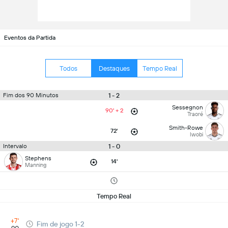
Eventos da Partida
Todos
Destaques
Tempo Real
1 - 2
Fim dos 90 Minutos
Sessegnon
90' + 2
Traoré
Smith-Rowe
72'
Iwobi
1 - 0
Intervalo
Stephens
14'
Manning
Tempo Real
+7'
Fim de jogo 1-2