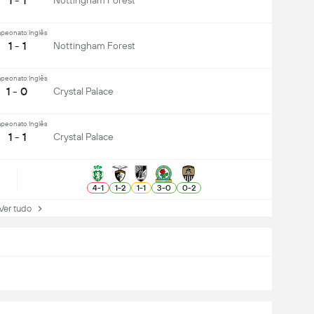
1 - 1
Nottingham Forest
peonato Inglês
1 - 1
Nottingham Forest
peonato Inglês
1 - 0
Crystal Palace
peonato Inglês
1 - 1
Crystal Palace
4
-
1
1
-
2
1
-
1
3
-
0
0
-
2
r tudo