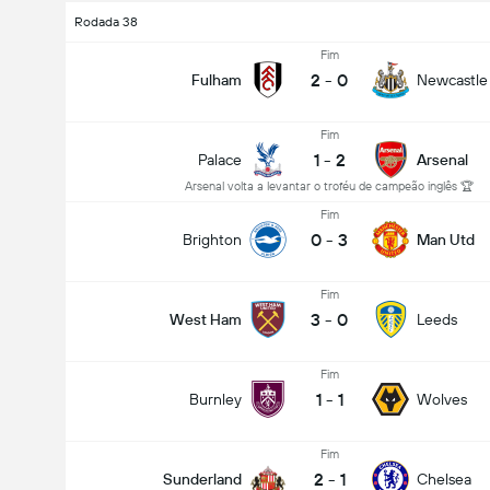
Rodada 38
Fim
2
-
0
Fulham
Newcastle
Fim
1
-
2
Palace
Arsenal
Arsenal volta a levantar o troféu de campeão inglês 🏆
Fim
0
-
3
Brighton
Man Utd
Fim
3
-
0
West Ham
Leeds
Fim
1
-
1
Burnley
Wolves
Fim
2
-
1
Sunderland
Chelsea