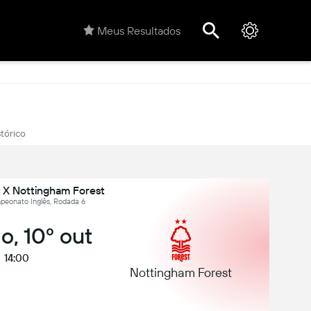
Meus Resultados
stórico
e X Nottingham Forest
mpeonato Inglês, Rodada 6
o, 10º out
14:00
Nottingham Forest