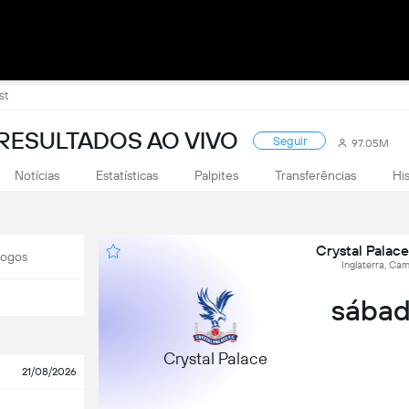
st
RESULTADOS AO VIVO
Seguir
97.05M
Notícias
Estatísticas
Palpites
Transferências
Hi
Crystal Palac
Jogos
Inglaterra, Ca
sábad
Crystal Palace
21/08/2026