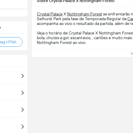
Sobre Crystal Palace X Nottingham Forest
Crystal Palace
X
Nottingham Forest
se enfrentarão n
Selhurst Park pela fase de Temporada Regular da
Ca
acompanha ao vivo o resultado da partida, além de te
e
Veja o horário de Crystal Palace X Nottingham Fores
bola, chutes a gol, escanteios, , cartões e muito ma
 tag HTML
Nottingham Forest ao vivo.
V