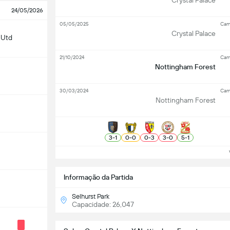
Crystal Palace
24/05/2026
05/05/2025
Cam
Crystal Palace
 Utd
21/10/2024
Cam
Nottingham Forest
30/03/2024
Cam
Nottingham Forest
3
-
1
0
-
0
0
-
3
3
-
0
5
-
1
Ve
Informação da Partida
Selhurst Park
Capacidade: 26,047