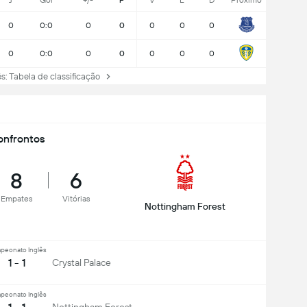
J
Gol
+/-
P
V
E
D
Próximo
0
0:0
0
0
0
0
0
0
0:0
0
0
0
0
0
 Tabela de classificação
nfrontos
8
6
Empates
Vitórias
Nottingham Forest
peonato Inglês
1 - 1
Crystal Palace
peonato Inglês