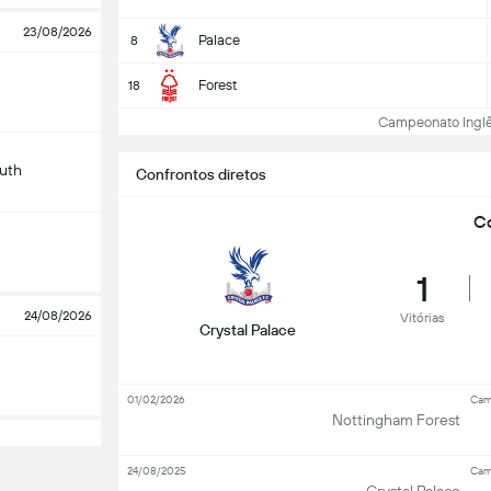
23/08/2026
Palace
8
Forest
18
Campeonato Inglês:
uth
Confrontos diretos
Co
1
24/08/2026
Vitórias
Crystal Palace
01/02/2026
Cam
Nottingham Forest
24/08/2025
Cam