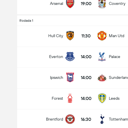
19:00
Arsenal
Coventry
Rodada 1
Total de Gols (2.5)
11:30
Hull City
Man Utd
14:00
Everton
Palace
Menos que
Mais que
14:00
Ipswich
Sunderlan
14:00
Forest
Leeds
16:30
Brentford
Tottenha