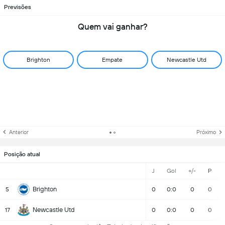
Previsões
Quem vai ganhar?
Brighton
Empate
Newcastle Utd
Anterior
Próximo
Posição atual
J
Gol
+/-
P
Brighton
5
0
0:0
0
0
Newcastle Utd
17
0
0:0
0
0