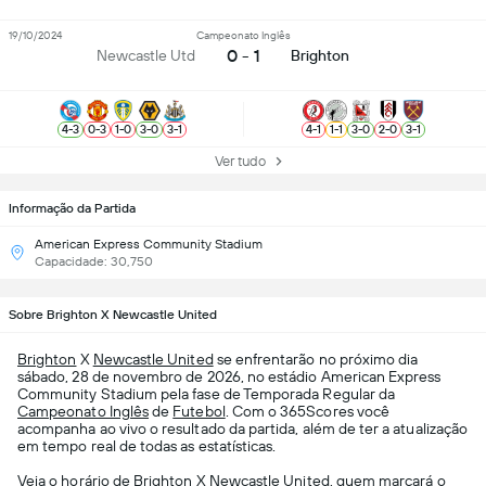
19/10/2024
Campeonato Inglês
0 - 1
Newcastle Utd
Brighton
4
-
3
0
-
3
1
-
0
3
-
0
3
-
1
4
-
1
1
-
1
3
-
0
2
-
0
3
-
1
Ver tudo
Informação da Partida
American Express Community Stadium
Capacidade: 30,750
Sobre Brighton X Newcastle United
Brighton
X
Newcastle United
se enfrentarão no próximo dia
sábado, 28 de novembro de 2026, no estádio American Express
Community Stadium pela fase de Temporada Regular da
Campeonato Inglês
de
Futebol
. Com o 365Scores você
acompanha ao vivo o resultado da partida, além de ter a atualização
em tempo real de todas as estatísticas.
Veja o horário de Brighton X Newcastle United, quem marcará o