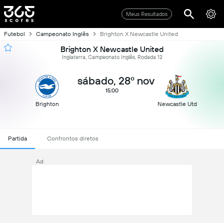
Meus Resultados
Futebol
Campeonato Inglês
Brighton X Newcastle United
Brighton X Newcastle United
Inglaterra, Campeonato Inglês, Rodada 12
sábado, 28º nov
15:00
Brighton
Newcastle Utd
Partida
Confrontos diretos
Ad