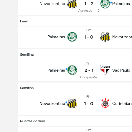
1
-
2
Novorizontino
Palmeiras
Agregado 1 - 3
Final
Fim
1
-
0
Palmeiras
Novorizont
Semifinal
Fim
2
-
1
Palmeiras
São Paulo
Choque-Rei
Semifinal
Fim
1
-
0
Novorizontino
Corinthian
Quartas de final
Fim