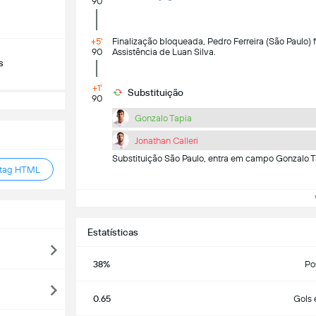
90
+5'
Finalização bloqueada, Pedro Ferreira (São Paulo) 
90
Assistência de Luan Silva.
s
+1'
Substituição
90
Gonzalo Tapia
Jonathan Calleri
Substituição São Paulo, entra em campo Gonzalo Ta
 tag HTML
Ve
Estatísticas
38%
Po
0.65
Gols 