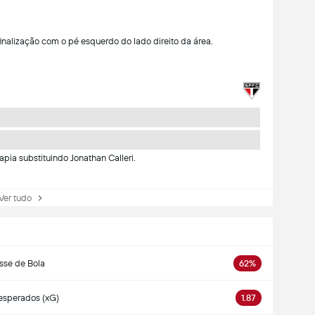
finalização com o pé esquerdo do lado direito da área.
pia substituindo Jonathan Calleri.
r tudo
sse de Bola
62%
esperados (xG)
1.87