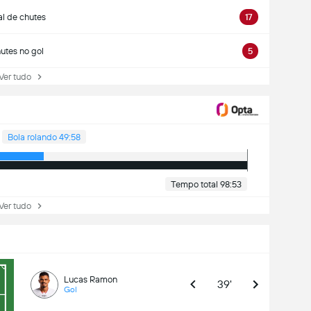
al de chutes
17
utes no gol
5
r tudo
Bola rolando 49:58
Tempo total 98:53
r tudo
Lucas Ramon
39'
Gol