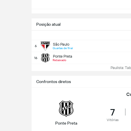
Posição atual
São Paulo
6
Quartas de final
Ponte Preta
16
Rebaixado
Paulista: Tabe
Confrontos diretos
Co
7
Vitórias
Ponte Preta