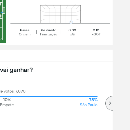
Passe
Pé direito
0.09
0.10
Origem
Finalização
xG
xGOT
vai ganhar?
de votos: 7,090
10%
78%
Empate
São Paulo