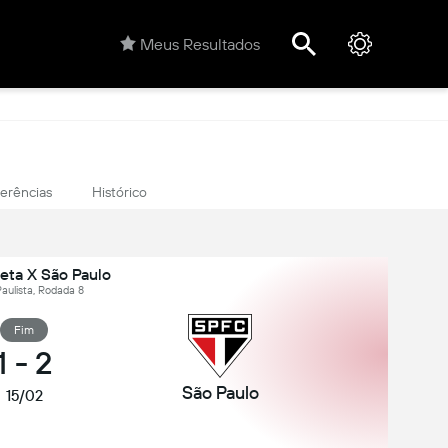
Meus Resultados
ferências
Histórico
eta X São Paulo
 Paulista, Rodada 8
Fim
1
-
2
São Paulo
15/02