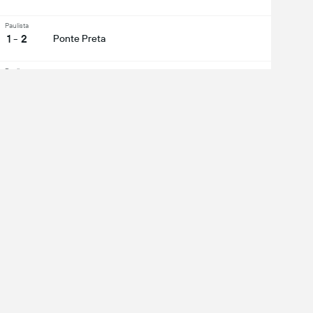
Paulista
1 - 2
Ponte Preta
Paulista
2 - 0
São Paulo
Paulista
1 - 2
São Paulo
Paulista
2 - 1
Ponte Preta
Paulista
1 - 0
São Paulo
ixe uma experiência completa de um app:
r tudo
low Us: