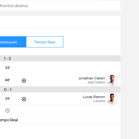
rontos diretos
Destaques
Tempo Real
1 - 2
52'
Jonathan Calleri
48'
José Sabino
0 - 1
Lucas Ramon
39'
Luciano
empo Real