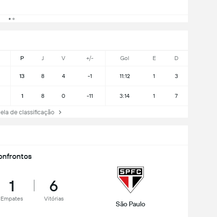
P
J
V
+/-
Gol
E
D
13
8
4
-1
11:12
1
3
1
8
0
-11
3:14
1
7
la de classificação
nfrontos
1
6
Empates
Vitórias
São Paulo