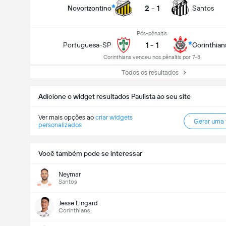
2
-
1
Novorizontino
Santos
Pós-pênaltis
1
-
1
Portuguesa-SP
Corinthian
Corinthians venceu nos pênaltis por 7-8
Todos os resultados
Adicione o widget resultados Paulista ao seu site
Ver mais opções ao
criar widgets
Gerar uma
personalizados
Você também pode se interessar
Neymar
Santos
Jesse Lingard
Corinthians