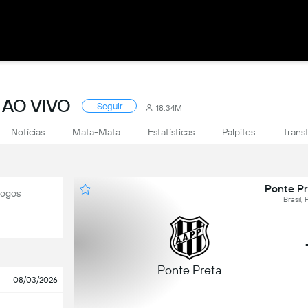
 AO VIVO
Seguir
18.34M
Notícias
Mata-Mata
Estatísticas
Palpites
Trans
Ponte Pr
Jogos
Brasil,
Ponte Preta
08/03/2026