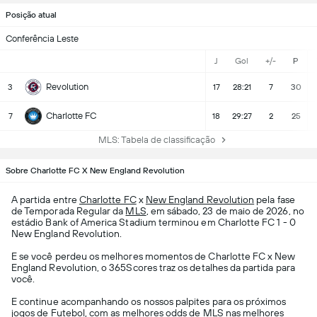
Posição atual
Conferência Leste
J
Gol
+/-
P
Revolution
3
17
28:21
7
30
Charlotte FC
7
18
29:27
2
25
MLS: Tabela de classificação
Sobre Charlotte FC X New England Revolution
A partida entre
Charlotte FC
x
New England Revolution
pela fase
de Temporada Regular da
MLS
, em sábado, 23 de maio de 2026, no
estádio Bank of America Stadium terminou em Charlotte FC 1 - 0
New England Revolution.
E se você perdeu os melhores momentos de Charlotte FC x New
England Revolution, o 365Scores traz os detalhes da partida para
você.
E continue acompanhando os nossos palpites para os próximos
jogos de
Futebol
, com as melhores odds de MLS nas melhores