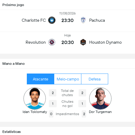
Próximo jogo
11/08/2026
23:30
Charlotte FC
Pachuca
Hoje
20:30
Revolution
Houston Dynamo
Mano a Mano
Atacante
Meio-campo
Defesa
Total de
2
2
chutes
Chutes
1
1
no gol
Idan Toklomaty
Dor Turgeman
0
Impedimentos
2
Estatísticas