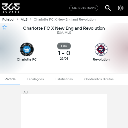
Meus Resultados
Futebol
MLS
Charlotte FC X New England Revolution
Charlotte FC X New England Revolution
EUA, MLS
Fim
1
-
0
23/05
Charlotte FC
Revolution
Partida
Escalações
Estatísticas
Confrontos diretos
Ad