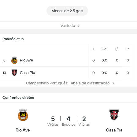
Menos de 2.5 gols
Ver tudo
Posição atual
J
Gol
+/-
P
Rio Ave
8
0
0:0
0
0
Casa Pia
13
0
0:0
0
0
Campeonato Português: Tabela de classificação
Confrontos diretos
5
4
2
Vitórias
Empates
Vitórias
Rio Ave
Casa Pia