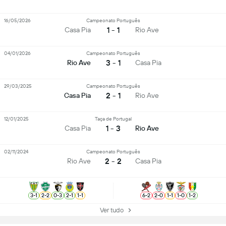
16/05/2026
Campeonato Português
1 - 1
Casa Pia
Rio Ave
04/01/2026
Campeonato Português
3 - 1
Rio Ave
Casa Pia
29/03/2025
Campeonato Português
2 - 1
Casa Pia
Rio Ave
12/01/2025
Taça de Portugal
1 - 3
Casa Pia
Rio Ave
02/11/2024
Campeonato Português
2 - 2
Rio Ave
Casa Pia
3
-
1
2
-
2
0
-
3
2
-
1
1
-
1
6
-
2
2
-
0
1
-
1
1
-
0
1
-
2
Ver tudo