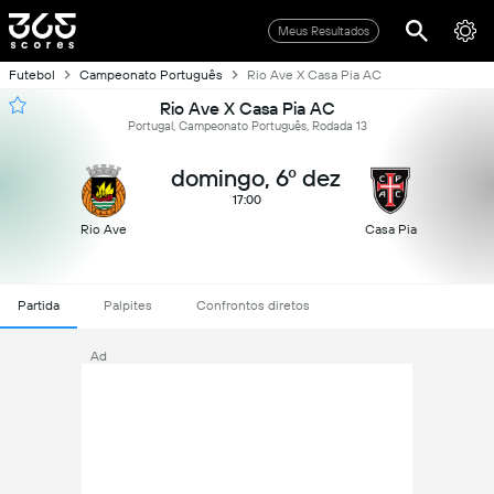
Meus Resultados
Futebol
Campeonato Português
Rio Ave X Casa Pia AC
Rio Ave X Casa Pia AC
Portugal, Campeonato Português, Rodada 13
domingo, 6º dez
17:00
Rio Ave
Casa Pia
Partida
Palpites
Confrontos diretos
Ad