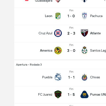
Guadalajara
Fim
1
-
0
Leon
Pachuca
Fim
2
-
3
Cruz Azul
Atlante
Fim
3
-
0
America
Santos La
Apertura - Rodada 3
Fim
1
-
1
Puebla
Chivas
Fim
1
-
5
FC Juarez
Pumas U