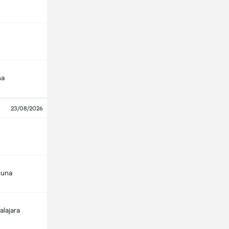
na
23/08/2026
guna
alajara