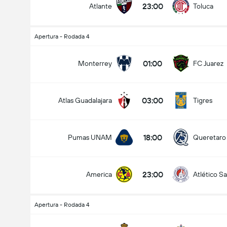
23:00
Atlante
Toluca
Apertura - Rodada 4
01:00
Monterrey
FC Juarez
03:00
Atlas Guadalajara
Tigres
18:00
Pumas UNAM
Queretaro
23:00
America
Atlético Sa
Apertura - Rodada 4