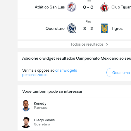
Fim
0
-
0
Atlético San Luis
Club Tijua
Fim
3
-
2
Queretaro
Tigres
Todos os resultados
Adicione o widget resultados Campeonato Mexicano ao seu
Ver mais opções ao
criar widgets
Gerar uma
personalizados
Você também pode se interessar
Kenedy
Pachuca
Diego Reyes
Queretaro