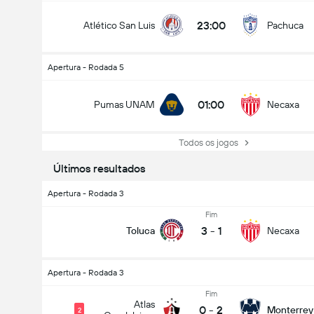
23:00
Atlético San Luis
Pachuca
Apertura - Rodada 5
01:00
Pumas UNAM
Necaxa
Todos os jogos
Últimos resultados
Apertura - Rodada 3
Fim
3
-
1
Toluca
Necaxa
Apertura - Rodada 3
Fim
Atlas
0
-
2
Monterrey
2