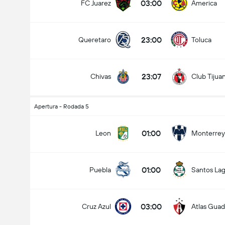
03:00
FC Juarez
America
23:00
Queretaro
Toluca
23:07
Chivas
Club Tijua
Apertura - Rodada 5
01:00
Leon
Monterrey
01:00
Puebla
Santos La
03:00
Cruz Azul
Atlas Guad