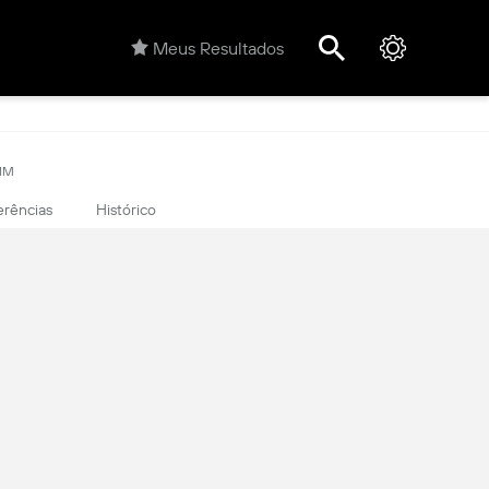
Meus Resultados
81M
erências
Histórico