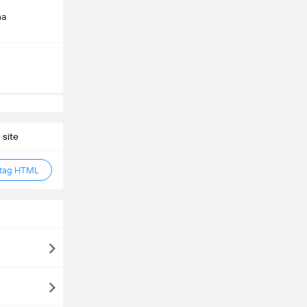
na
 site
 tag HTML