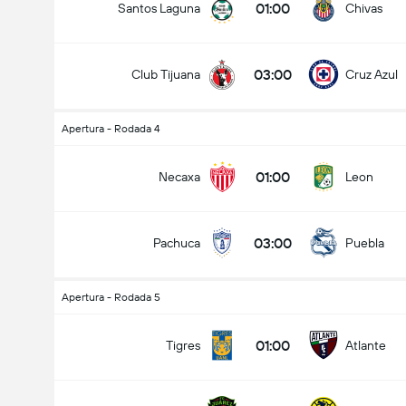
01:00
Santos Laguna
Chivas
03:00
Club Tijuana
Cruz Azul
Apertura - Rodada 4
01:00
Necaxa
Leon
03:00
Pachuca
Puebla
Apertura - Rodada 5
01:00
Tigres
Atlante