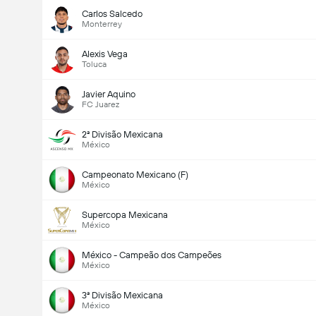
Carlos Salcedo
Monterrey
Alexis Vega
Toluca
Javier Aquino
FC Juarez
2ª Divisão Mexicana
México
Campeonato Mexicano (F)
México
Supercopa Mexicana
México
México - Campeão dos Campeões
México
3ª Divisão Mexicana
México