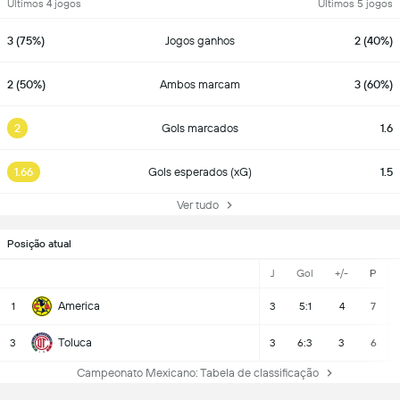
Últimos 4 jogos
Últimos 5 jogos
3 (75%)
Jogos ganhos
2 (40%)
2 (50%)
Ambos marcam
3 (60%)
2
Gols marcados
1.6
1.66
Gols esperados (xG)
1.5
Ver tudo
Posição atual
J
Gol
+/-
P
America
1
3
5:1
4
7
Toluca
3
3
6:3
3
6
Campeonato Mexicano: Tabela de classificação