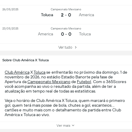
26/05/2025
Campeonato Mexicano
2 - 0
Toluca
America
23/05/2025
Campeonato Mexicano
0 - 0
America
Toluca
Ver tudo
Sobre Club América X Toluca
Club América
X
Toluca
se enfrentarão no próximo dia domingo, 1 de
novembro de 2026, no estádio Estadio Banorte pela fase de
Apertura da
Campeonato Mexicano
de
Futebol
. Com o 365Scores
você acompanha ao vivo o resultado da partida, além de ter a
atualização em tempo real de todas as estatísticas.
Veja o horário de Club América X Toluca, quem marcará o primeiro
gol, quem terá mais posse de bola, chutes a gol, escanteios, ,
cartões e muito mais com o detalhamento da partida entre Club
América x Toluca ao vivo.
Ver mais