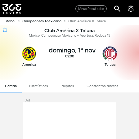
Meus Resultados
Futebol
Campeonato Mexicano
Club América X Toluca
Club América X Toluca
México, Campeonato Mexicano - Apertura, Rodada 15
domingo, 1º nov
03:00
America
Toluca
Partida
Estatísticas
Palpites
Confrontos diretos
Ad