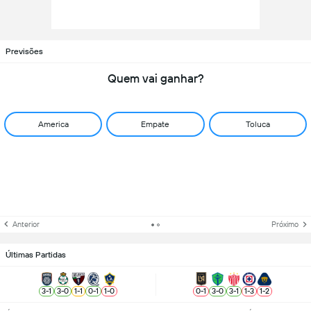
Previsões
Quem vai ganhar?
America
Empate
Toluca
Anterior
Próximo
Últimas Partidas
3
-
1
3
-
0
1
-
1
0
-
1
1
-
0
0
-
1
3
-
0
3
-
1
1
-
3
1
-
2