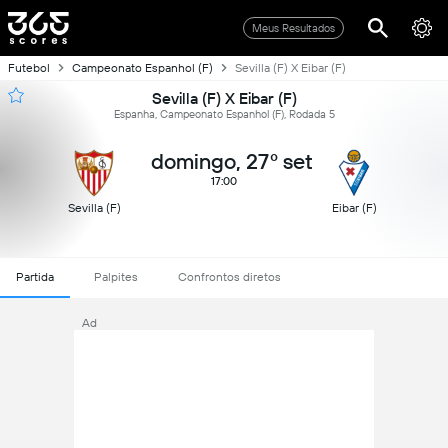
Meus Resultados
Futebol
Campeonato Espanhol (F)
Sevilla (F) X Eibar (F)
Sevilla (F) X Eibar (F)
Espanha, Campeonato Espanhol (F), Rodada 5
domingo, 27º set
17:00
Sevilla (F)
Eibar (F)
Partida
Palpites
Confrontos diretos
Ad