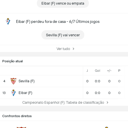
Eibar (F) vence ou empata
Eibar (F) perdeu fora de casa - 6/7 Últimos jogos
Sevilla (F) vai vencer
Ver tudo
Posição atual
J
Gol
+/-
P
Sevilla (F)
4
0
0:0
0
0
Eibar (F)
13
0
0:0
0
0
Campeonato Espanhol (F): Tabela de classificação
Confrontos diretos