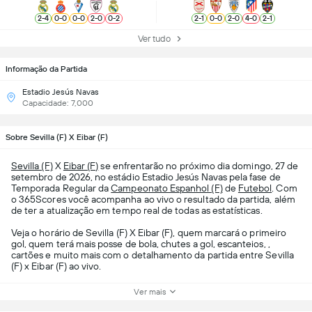
2
-
4
0
-
0
0
-
0
2
-
0
0
-
2
2
-
1
0
-
0
2
-
0
4
-
0
2
-
1
Ver tudo
Informação da Partida
Estadio Jesús Navas
Capacidade: 7,000
Sobre Sevilla (F) X Eibar (F)
Sevilla (F)
X
Eibar (F)
se enfrentarão no próximo dia domingo, 27 de
setembro de 2026, no estádio Estadio Jesús Navas pela fase de
Temporada Regular da
Campeonato Espanhol (F)
de
Futebol
. Com
o 365Scores você acompanha ao vivo o resultado da partida, além
de ter a atualização em tempo real de todas as estatísticas.
Veja o horário de Sevilla (F) X Eibar (F), quem marcará o primeiro
gol, quem terá mais posse de bola, chutes a gol, escanteios, ,
cartões e muito mais com o detalhamento da partida entre Sevilla
(F) x Eibar (F) ao vivo.
Ver mais