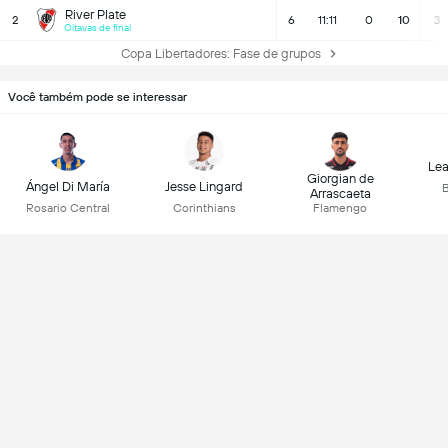
River Plate
2
6
11:11
0
10
3
Oitavas de final
Copa Libertadores: Fase de grupos
Você também pode se interessar
Lea
Giorgian de
Ángel Di María
Jesse Lingard
B
Arrascaeta
Rosario Central
Corinthians
Flamengo