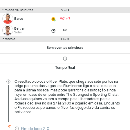
2 - 0
Fim dos 90 Minutos
Barco
90' + 7
Beltran
49'
Solari
0 - 0
Intervalo
Sem eventos principais
Tempo Real
O resultado coloca o River Plate, que chega aos sete pontos na
briga por uma das vagas, e o Fluminense liga o sinal de alerta
para a última rodada, mas pode garantir a classificação ainda
hoje, em caso de empate entre The Strongest e Sporting Cristal.
As duas equipes voltam a campo pela Libertadores para a
rodada decisiva no dia 27 às 21:00 e jogarão em casa. Enquanto
o Flu recebe os peruanos, o RIver faz o jogo da vida contra os
bolivianos.
+9'
Fim de jogo 2-0