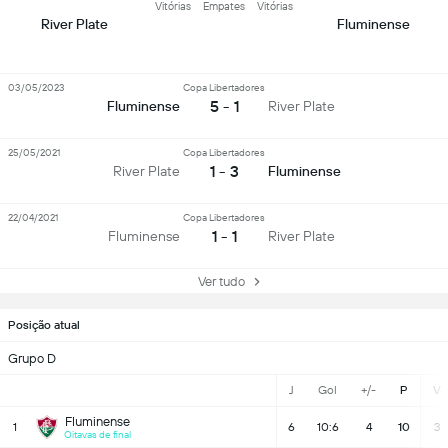
Vitórias
Empates
Vitórias
River Plate
Fluminense
03/05/2023
Copa Libertadores
5 - 1
Fluminense
River Plate
25/05/2021
Copa Libertadores
1 - 3
River Plate
Fluminense
22/04/2021
Copa Libertadores
1 - 1
Fluminense
River Plate
Ver tudo
Posição atual
Grupo D
J
Gol
+/-
P
V
Fluminense
1
6
10:6
4
10
3
Oitavas de final