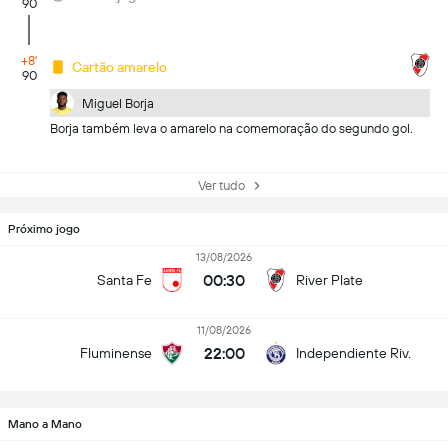
90
+8'
Cartão amarelo
90
Miguel Borja
Borja também leva o amarelo na comemoração do segundo gol.
Ver tudo
Próximo jogo
13/08/2026
00:30
Santa Fe
River Plate
11/08/2026
22:00
Fluminense
Independiente Riv.
Mano a Mano