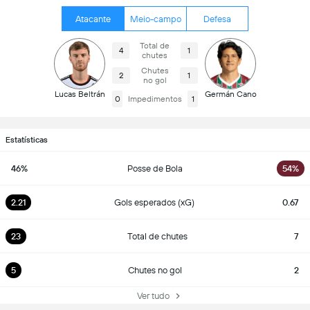
Atacante
Meio-campo
Defesa
Total de
4
1
chutes
Chutes
2
1
no gol
Lucas Beltrán
Germán Cano
0
Impedimentos
1
Estatísticas
46%
Posse de Bola
54%
2.21
Gols esperados (xG)
0.67
23
Total de chutes
7
5
Chutes no gol
2
Ver tudo