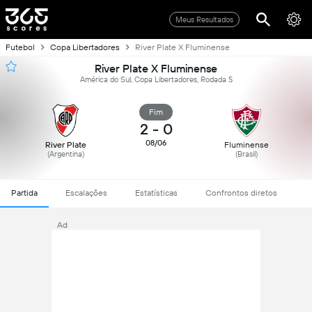
Meus Resultados
Futebol
Copa Libertadores
River Plate X Fluminense
River Plate X Fluminense
América do Sul, Copa Libertadores, Rodada 5
Fim
2
-
0
08/06
River Plate
Fluminense
(Argentina)
(Brasil)
Partida
Escalações
Estatísticas
Confrontos diretos
Ad