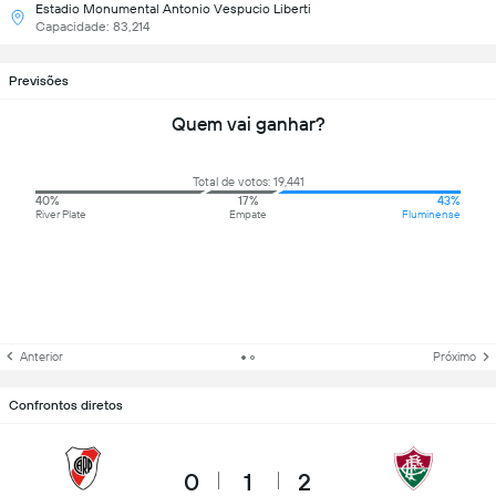
Estadio Monumental Antonio Vespucio Liberti
Capacidade: 83,214
Previsões
Quem vai ganhar?
Total de votos: 19,441
40%
17%
43%
River Plate
Empate
Fluminense
Anterior
Próximo
Confrontos diretos
0
1
2