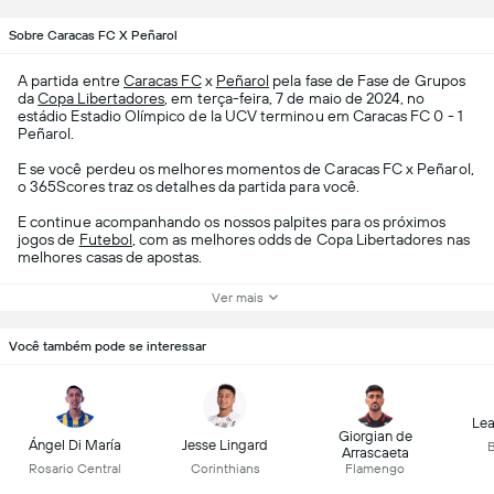
Sobre Caracas FC X Peñarol
A partida entre
Caracas FC
x
Peñarol
pela fase de Fase de Grupos
da
Copa Libertadores
, em terça-feira, 7 de maio de 2024, no
estádio Estadio Olímpico de la UCV terminou em Caracas FC 0 - 1
Peñarol.
E se você perdeu os melhores momentos de Caracas FC x Peñarol,
o 365Scores traz os detalhes da partida para você.
E continue acompanhando os nossos palpites para os próximos
jogos de
Futebol
, com as melhores odds de Copa Libertadores nas
melhores casas de apostas.
Ver mais
Você também pode se interessar
Lea
Giorgian de
Ángel Di María
Jesse Lingard
B
Arrascaeta
Rosario Central
Corinthians
Flamengo