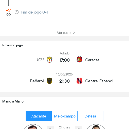
+5'
Fim de jogo 0-1
90
Ver tudo
Próximo jogo
Adiado
17:00
UCV
Caracas
16/08/2026
21:30
Peñarol
Central Espanol
Mano a Mano
Atacante
Meio-campo
Defesa
Chutes