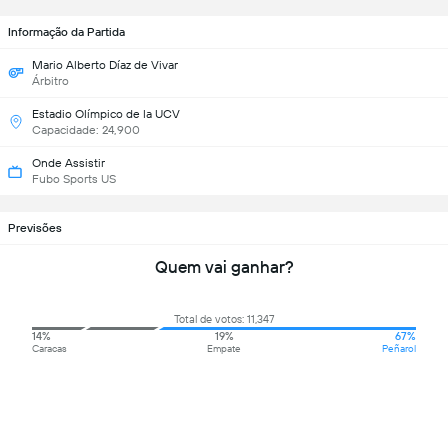
Informação da Partida
Mario Alberto Díaz de Vivar
Árbitro
Estadio Olímpico de la UCV
Capacidade: 24,900
Onde Assistir
Fubo Sports US
Previsões
Quem vai ganhar?
Total de votos: 11,347
14%
19%
67%
Caracas
Empate
Peñarol