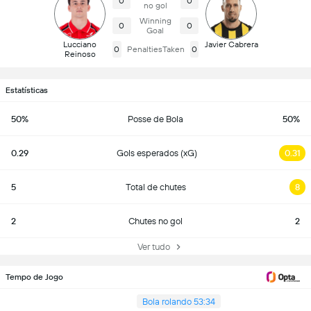
0
0
no gol
Winning
0
0
Goal
Lucciano
Javier Cabrera
0
PenaltiesTaken
0
Reinoso
Estatísticas
50%
Posse de Bola
50%
0.29
Gols esperados (xG)
0.31
5
Total de chutes
8
2
Chutes no gol
2
Ver tudo
Tempo de Jogo
Bola rolando 53:34