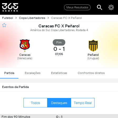
Meus Resultados
Futebol
Copa Libertadores
Caracas FC X Peñarol
Caracas FC X Peñarol
América do Sul, Copa Libertadores, Rodada 4
Fim
0
-
1
07/05
Caracas
Peñarol
(Venezuela)
(Uruguai)
Partida
Escalações
Estatísticas
Confrontos diretos
Eventos da Partida
Todos
Destaques
Tempo Real
0 - 1
Fim dos 90 Minutos