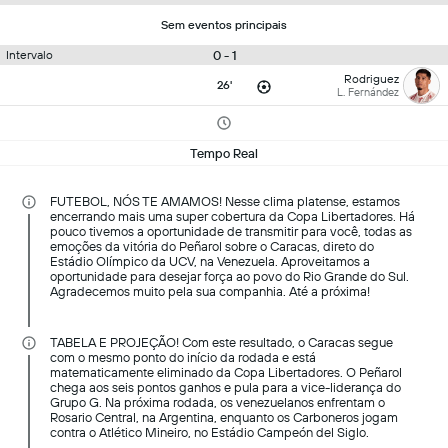
Sem eventos principais
0 - 1
Intervalo
Rodriguez
26'
L. Fernández
Tempo Real
FUTEBOL, NÓS TE AMAMOS! Nesse clima platense, estamos
encerrando mais uma super cobertura da Copa Libertadores. Há
pouco tivemos a oportunidade de transmitir para você, todas as
emoções da vitória do Peñarol sobre o Caracas, direto do
Estádio Olímpico da UCV, na Venezuela. Aproveitamos a
oportunidade para desejar força ao povo do Rio Grande do Sul.
Agradecemos muito pela sua companhia. Até a próxima!
TABELA E PROJEÇÃO! Com este resultado, o Caracas segue
com o mesmo ponto do início da rodada e está
matematicamente eliminado da Copa Libertadores. O Peñarol
chega aos seis pontos ganhos e pula para a vice-liderança do
Grupo G. Na próxima rodada, os venezuelanos enfrentam o
Rosario Central, na Argentina, enquanto os Carboneros jogam
contra o Atlético Mineiro, no Estádio Campeón del Siglo.