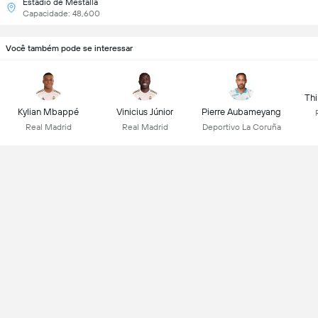
Estadio de Mestalla
Capacidade: 48,600
Você também pode se interessar
Thi
Kylian Mbappé
Vinicius Júnior
Pierre Aubameyang
Real Madrid
Real Madrid
Deportivo La Coruña