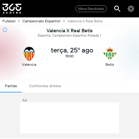
Meus Resultados
Futebol
Campeonato Espanhol
Valencia X Real Betis
Valencia X Real Betis
Espanha, Campeonato Espanhol, Rodada 1
terça, 25º ago
19:00
Valencia
Betis
Partida
Confrontos diretos
Ad