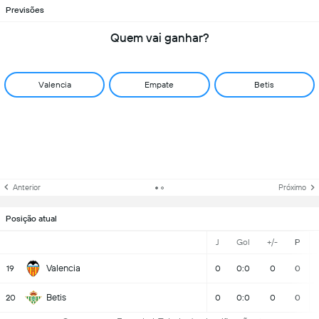
Previsões
Quem vai ganhar?
Valencia
Empate
Betis
Anterior
Próximo
Posição atual
J
Gol
+/-
P
Valencia
19
0
0:0
0
0
Betis
20
0
0:0
0
0