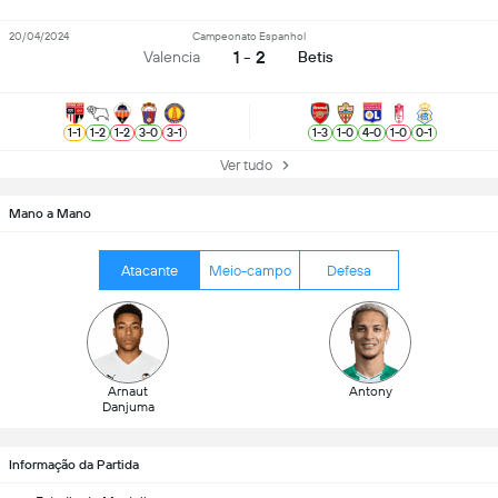
20/04/2024
Campeonato Espanhol
1 - 2
Valencia
Betis
1
-
1
1
-
2
1
-
2
3
-
0
3
-
1
1
-
3
1
-
0
4
-
0
1
-
0
0
-
1
Ver tudo
Mano a Mano
Atacante
Meio-campo
Defesa
Arnaut
Antony
Danjuma
Informação da Partida