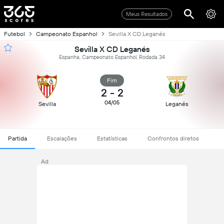
Meus Resultados
Futebol
Campeonato Espanhol
Sevilla X CD Leganés
Sevilla X CD Leganés
Espanha, Campeonato Espanhol, Rodada 34
Fim
2
-
2
04/05
Sevilla
Leganés
Partida
Escalações
Estatísticas
Confrontos diretos
Ad