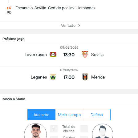
+4'
Escanteio, Sevilla. Cedido por Javi Hernández.
90
Ver tudo
Próximo jogo
08/08/2026
13:30
Leverkusen
Sevilla
07/08/2026
17:00
Leganés
Merida
Mano a Mano
Atacante
Meio-campo
Defesa
Total de
1
chutes
Chutes