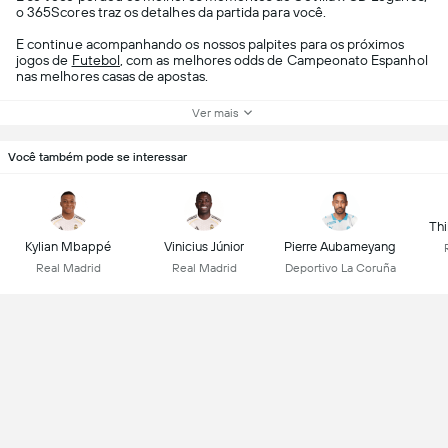
o 365Scores traz os detalhes da partida para você.
E continue acompanhando os nossos palpites para os próximos
jogos de
Futebol
, com as melhores odds de Campeonato Espanhol
nas melhores casas de apostas.
Ver mais
Você também pode se interessar
Thi
Kylian Mbappé
Vinicius Júnior
Pierre Aubameyang
Real Madrid
Real Madrid
Deportivo La Coruña