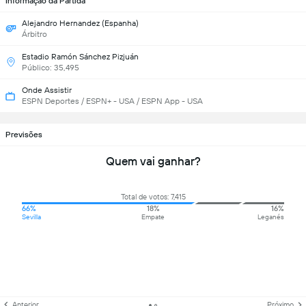
Informação da Partida
Alejandro Hernandez (Espanha)
Árbitro
Estadio Ramón Sánchez Pizjuán
Público: 35,495
Onde Assistir
ESPN Deportes / ESPN+ - USA / ESPN App - USA
Previsões
Quem vai ganhar?
Total de votos: 7,415
66%
18%
16%
Sevilla
Empate
Leganés
Anterior
Próximo