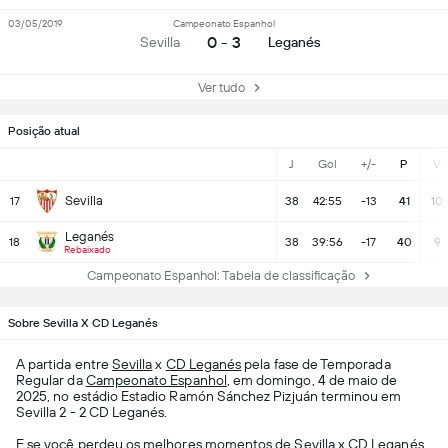
03/05/2019
Campeonato Espanhol
0 - 3
Sevilla
Leganés
Ver tudo
Posição atual
J
Gol
+/-
P
V
Sevilla
17
38
42:55
-13
41
10
Leganés
18
38
39:56
-17
40
9
Rebaixado
Campeonato Espanhol: Tabela de classificação
Sobre Sevilla X CD Leganés
A partida entre
Sevilla
x
CD Leganés
pela fase de Temporada
Regular da
Campeonato Espanhol
, em domingo, 4 de maio de
2025, no estádio Estadio Ramón Sánchez Pizjuán terminou em
Sevilla 2 - 2 CD Leganés.
E se você perdeu os melhores momentos de Sevilla x CD Leganés,