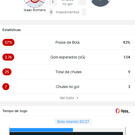
1
no gol
Isaac Romero
0
Impedimentos
Estatísticas
57%
Posse de Bola
43%
2.76
Gols esperados (xG)
1.04
25
Total de chutes
9
7
Chutes no gol
3
Ver tudo
Tempo de Jogo
Bola rolando 50:27