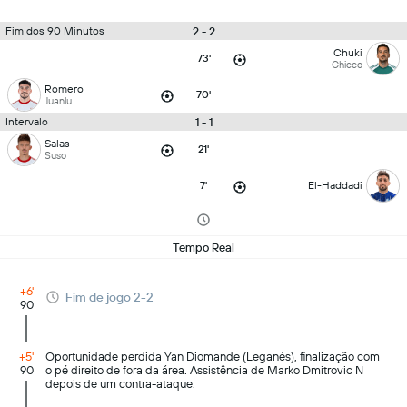
2 - 2
Fim dos 90 Minutos
Chuki
73'
Chicco
Romero
70'
Juanlu
1 - 1
Intervalo
Salas
21'
Suso
7'
El-Haddadi
Tempo Real
+6'
Fim de jogo 2-2
90
+5'
Oportunidade perdida Yan Diomande (Leganés), finalização com
90
o pé direito de fora da área. Assistência de Marko Dmitrovic N
depois de um contra-ataque.