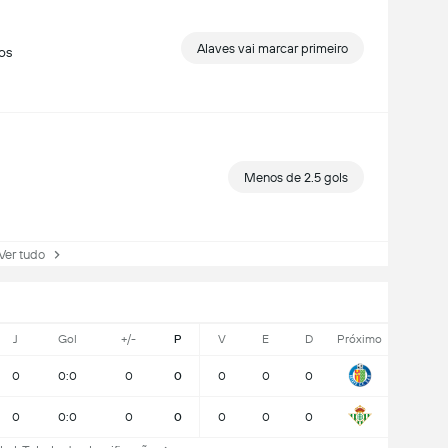
Alaves vai marcar primeiro
os
Menos de 2.5 gols
r tudo
J
Gol
+/-
P
V
E
D
Próximo
0
0:0
0
0
0
0
0
0
0:0
0
0
0
0
0