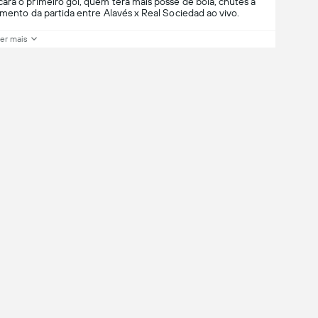
ará o primeiro gol, quem terá mais posse de bola, chutes a
amento da partida entre Alavés x Real Sociedad ao vivo.
er mais