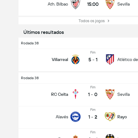
15:00
Ath. Bilbao
Sevilla
Todos os jogos
Últimos resultados
Rodada 38
Fim
5
-
1
Villarreal
Atlético d
Rodada 38
Fim
1
-
0
RC Celta
Sevilla
Fim
1
-
2
Alavés
Rayo
Fim