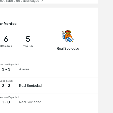
: Tabela de classificação
nfrontos
6
5
Empates
Vitórias
Real Sociedad
onato Espanhol
3 - 3
Alavés
Copa do Rei
2 - 3
Real Sociedad
onato Espanhol
1 - 0
Real Sociedad