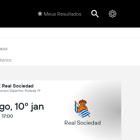
Meus Resultados
.40M
stórico
X Real Sociedad
nato Espanhol, Rodada 19
o, 10º jan
17:00
Real Sociedad