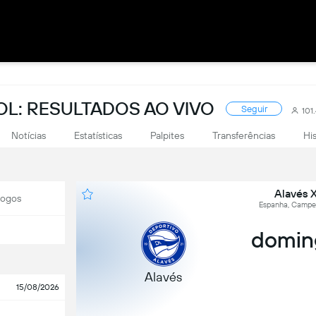
L: RESULTADOS AO VIVO
Seguir
101
Notícias
Estatísticas
Palpites
Transferências
Hi
Alavés 
Jogos
Espanha, Campeo
doming
Alavés
15/08/2026