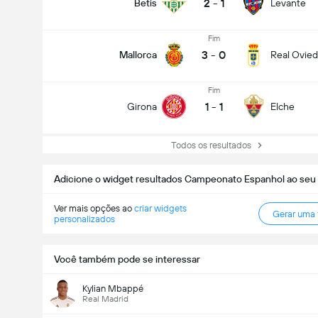
2
-
1
Betis
Levante
Fim
3
-
0
Mallorca
Real Ovie
Fim
1
-
1
Girona
Elche
Todos os resultados
Adicione o widget resultados Campeonato Espanhol ao seu 
Ver mais opções ao
criar widgets
Gerar uma
personalizados
Você também pode se interessar
Kylian Mbappé
Real Madrid