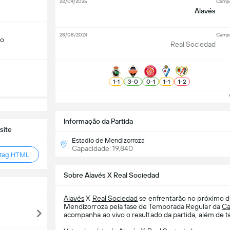
23/04/2025
Campe
Alavés
28/08/2024
Campe
do
Real Sociedad
1
-
1
3
-
0
0
-
1
1
-
1
1
-
2
Ve
Informação da Partida
site
Estadio de Mendizorroza
Capacidade: 19,840
 tag HTML
Sobre Alavés X Real Sociedad
Alavés
X
Real Sociedad
se enfrentarão no próximo di
Mendizorroza pela fase de Temporada Regular da
Ca
acompanha ao vivo o resultado da partida, além de te