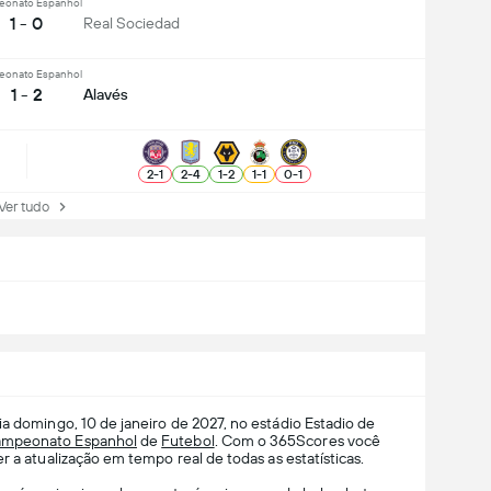
onato Espanhol
1 - 0
Real Sociedad
onato Espanhol
1 - 2
Alavés
2
-
1
2
-
4
1
-
2
1
-
1
0
-
1
r tudo
a domingo, 10 de janeiro de 2027, no estádio Estadio de
mpeonato Espanhol
de
Futebol
. Com o 365Scores você
r a atualização em tempo real de todas as estatísticas.