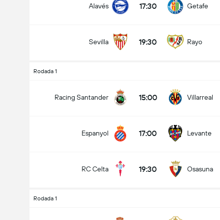
17:30
Alavés
Getafe
19:30
Sevilla
Rayo
Total de Gols (2.5)
Rodada 1
15:00
Racing Santander
Villarreal
Menos que
Mais que
17:00
Espanyol
Levante
19:30
RC Celta
Osasuna
Rodada 1