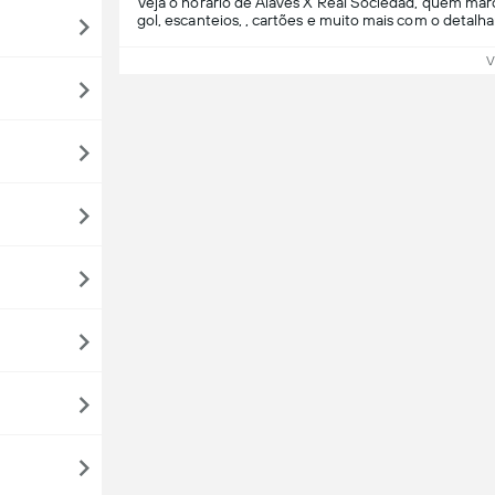
Veja o horário de Alavés X Real Sociedad, quem marc
gol, escanteios, , cartões e muito mais com o detalh
V