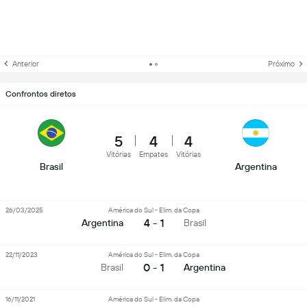
Anterior
Próximo
Confrontos diretos
5
4
4
Vitórias
Empates
Vitórias
Brasil
Argentina
26/03/2025
América do Sul - Elim. da Copa
4 - 1
Argentina
Brasil
22/11/2023
América do Sul - Elim. da Copa
0 - 1
Brasil
Argentina
16/11/2021
América do Sul - Elim. da Copa