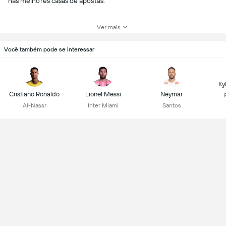
nas melhores casas de apostas.
Ver mais
Você também pode se interessar
Ky
Cristiano Ronaldo
Lionel Messi
Neymar
Al-Nassr
Inter Miami
Santos