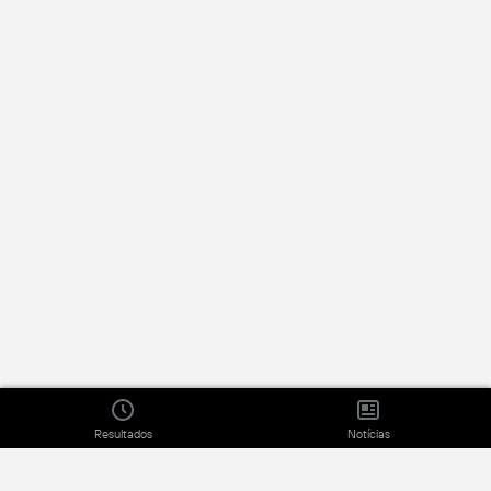
Resultados
Notícias