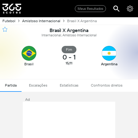
Meus Resultados
Futebol
Amistoso Internacional
Brasil X Argentina
Brasil X Argentina
Internacional, Amistoso Internacional
Fim
0
-
1
15/11
Brasil
Argentina
Partida
Escalações
Estatísticas
Confrontos diretos
Ad