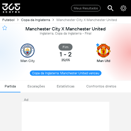
Meus Resultados
Futebol
Copa da Inglaterra
Manchester City X Manchester United
Manchester City X Manchester United
Inglaterra, Copa da Inglaterra - Final
Fim
1
-
2
25/05
Man City
Man Utd
Copa da Inglaterra: Manchester United venceu
Partida
Escalações
Estatísticas
Confrontos diretos
Ad