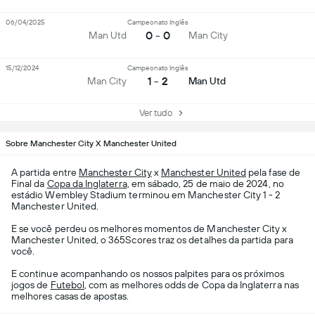
06/04/2025
Campeonato Inglês
0 - 0
Man Utd
Man City
15/12/2024
Campeonato Inglês
1 - 2
Man City
Man Utd
Ver tudo
Sobre Manchester City X Manchester United
A partida entre
Manchester City
x
Manchester United
pela fase de
Final da
Copa da Inglaterra
, em sábado, 25 de maio de 2024, no
estádio Wembley Stadium terminou em Manchester City 1 - 2
Manchester United.
E se você perdeu os melhores momentos de Manchester City x
Manchester United, o 365Scores traz os detalhes da partida para
você.
E continue acompanhando os nossos palpites para os próximos
jogos de
Futebol
, com as melhores odds de Copa da Inglaterra nas
melhores casas de apostas.