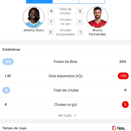
Total de
4
3
chutes
Chutes
1
1
no gol
Jeremy Doku
Chutes
Bruno
3
1
bloqueados
Fernandes
Estatísticas
74%
Posse de Bola
26%
1.35
Gols esperados (xG)
1.59
19
Total de chutes
11
4
Chutes no gol
5
Ver tudo
Tempo de Jogo