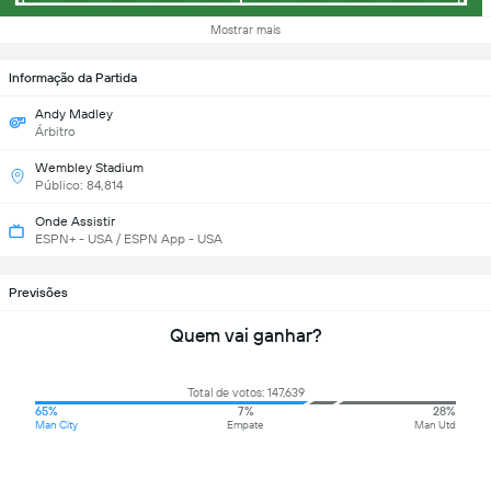
Mostrar mais
Informação da Partida
Andy Madley
Árbitro
Wembley Stadium
Público: 84,814
Onde Assistir
ESPN+ - USA / ESPN App - USA
Previsões
Quem vai ganhar?
Total de votos: 147,639
65%
7%
28%
Man City
Empate
Man Utd