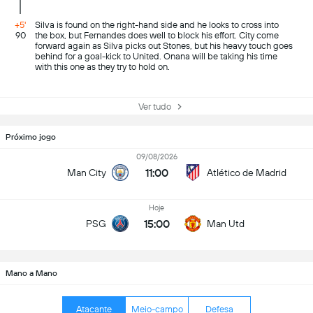
+5'
Silva is found on the right-hand side and he looks to cross into
90
the box, but Fernandes does well to block his effort. City come
forward again as Silva picks out Stones, but his heavy touch goes
behind for a goal-kick to United. Onana will be taking his time
with this one as they try to hold on.
Ver tudo
Próximo jogo
09/08/2026
11:00
Man City
Atlético de Madrid
Hoje
15:00
PSG
Man Utd
Mano a Mano
Atacante
Meio-campo
Defesa