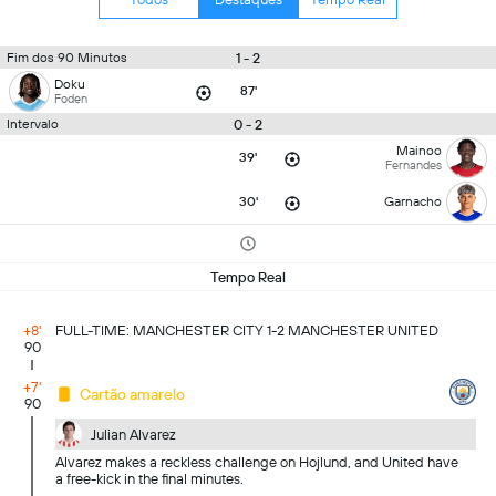
1 - 2
Fim dos 90 Minutos
Doku
87'
Foden
0 - 2
Intervalo
Mainoo
39'
Fernandes
30'
Garnacho
Tempo Real
+8'
FULL-TIME: MANCHESTER CITY 1-2 MANCHESTER UNITED
90
+7'
Cartão amarelo
90
Julian Alvarez
Alvarez makes a reckless challenge on Hojlund, and United have
a free-kick in the final minutes.