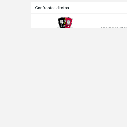
Confrontos diretos
Não temos infor
entr
Exeter
Ve
Mano a Mano
Atacante
M
Ba
Tot
 desde 2012. Nós nos orgulhamos de oferecer o
cado. Nossa cobertura no Futebol inclui as
Ch
icas e atualizações de partidas ao vivo de
es, Liga dos Campeões Q., MLS, Liga Europa
Chut
Fol