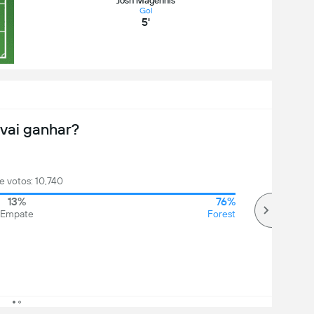
Josh Magennis
Gol
5'
vai ganhar?
e votos: 10,740
13%
76%
Empate
Forest