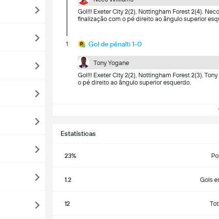
Gol!!! Exeter City 2(2), Nottingham Forest 2(4). Ne
finalização com o pé direito ao ângulo superior esq
1
Gol de pênalti 1-0
Tony Yogane
Gol!!! Exeter City 2(2), Nottingham Forest 2(3). To
o pé direito ao ângulo superior esquerdo.
Ve
Estatísticas
23%
Po
1.2
Gols e
12
Tot