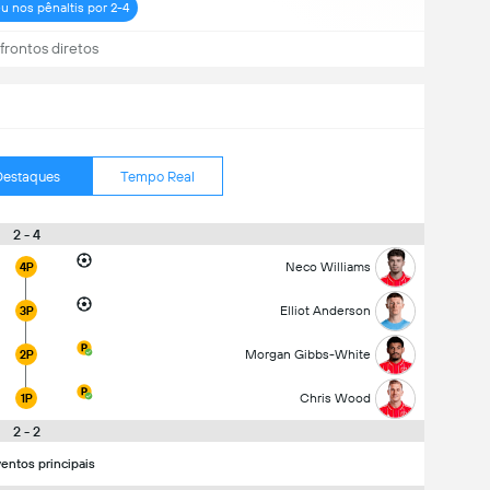
u nos pênaltis por 2-4
rontos diretos
Destaques
Tempo Real
2 - 4
Neco Williams
4P
Elliot Anderson
3P
Morgan Gibbs-White
2P
Chris Wood
1P
2 - 2
entos principais