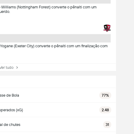
co Williams (Nottingham Forest) converte o pênalti com um
uerdo.
ny Yogane (Exeter City) converte o pênalti com um finalização com
r tudo
sse de Bola
77%
sperados (xG)
2.48
al de chutes
31