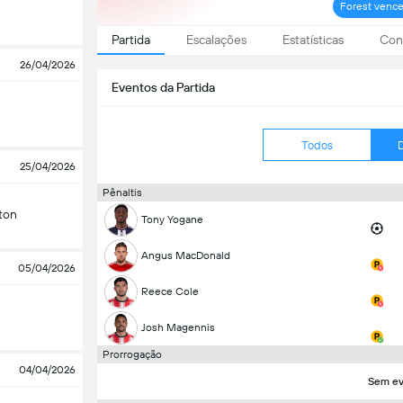
Forest vence
Partida
Escalações
Estatísticas
Conf
26/04/2026
Eventos da Partida
Todos
25/04/2026
Pênaltis
ton
Tony Yogane
Angus MacDonald
05/04/2026
Reece Cole
Josh Magennis
Prorrogação
04/04/2026
Sem ev