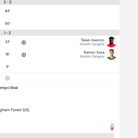
2 - 2
87'
50'
1 - 2
Taiwo Awoniyi
37'
Ibrahim Sangare
Ramon Sosa
15'
Ibrahim Sangare
5'
empo Real
ngham Forest 2(4).