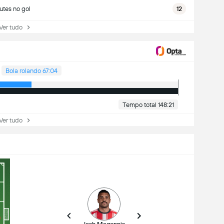
utes no gol
12
r tudo
Bola rolando 67:04
Tempo total 148:21
r tudo