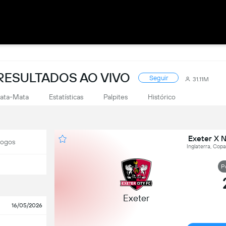
RESULTADOS AO VIVO
Seguir
31.11M
ata-Mata
Estatísticas
Palpites
Histórico
Exeter X 
Jogos
Inglaterra, Copa
P
Exeter
16/05/2026