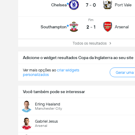
7
-
0
Chelsea
Port Vale
Fim
2
-
1
Southampton
Arsenal
Todos os resultados
Adicione o widget resultados Copa da Inglaterra ao seu site
Ver mais opções ao
criar widgets
Gerar uma
personalizados
Você também pode se interessar
Erling Haaland
Manchester City
Gabriel Jesus
Arsenal