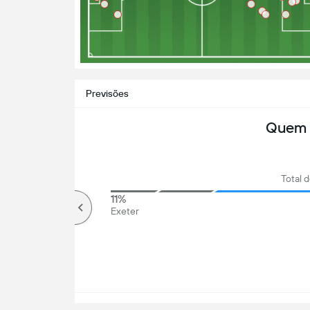
Previsões
Quem 
Total d
86%
11%
Mais que
Exeter