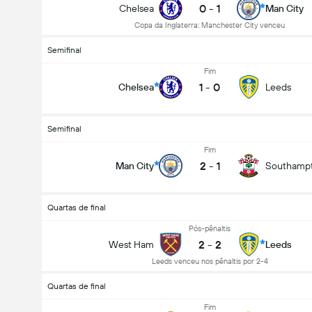
0
-
1
Chelsea
Man City
Copa da Inglaterra: Manchester City venceu
Semifinal
Fim
1
-
0
Chelsea
Leeds
Semifinal
Fim
2
-
1
Man City
Southamp
Quartas de final
Pós-pênaltis
2
-
2
West Ham
Leeds
Leeds venceu nos pênaltis por 2-4
Quartas de final
Fim