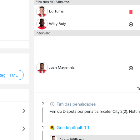
Fim dos 90 Minutos
Ed Turns
Willy Boly
Intervalo
Josh Magennis
 tag HTML
T
P
Fim das penalidades
Fim do Disputa por pênaltis, Exeter City 2(2), Notti
1
Gol de pênalti 1-1
Neco Williams