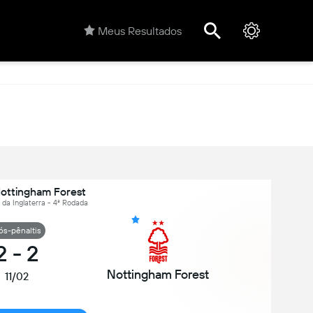
Meus Resultados
Nottingham Forest
 da Inglaterra - 4ª Rodada
ós-pênaltis
2
-
2
Nottingham Forest
11/02