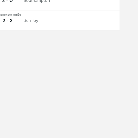
2 - 0
Southampton
peonato Inglês
2 - 2
Burnley
peonato Inglês
3 - 2
Burnley
peonato Inglês
0 - 1
Southampton
r tudo
ixe uma experiência completa de um app:
eio-campo
Defesa
al de chutes
1
utes no gol
1
low Us: