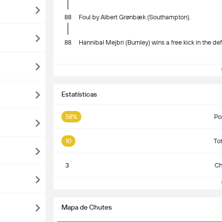
88
Foul by Albert Grønbæk (Southampton).
88
Hannibal Mejbri (Burnley) wins a free kick in the def
Ve
Estatísticas
58%
Po
10
To
3
Ch
Ve
Mapa de Chutes