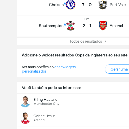
7
-
0
Chelsea
Port Vale
Fim
2
-
1
Southampton
Arsenal
Todos os resultados
Adicione o widget resultados Copa da Inglaterra ao seu site
Ver mais opções ao
criar widgets
Gerar uma
personalizados
Você também pode se interessar
Erling Haaland
Manchester City
Gabriel Jesus
Arsenal