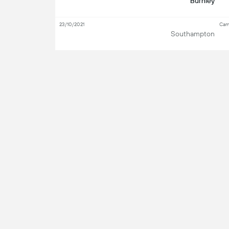
Burnley
23/10/2021
Cam
Southampton
04/04/2021
Cam
Southampton
26/09/2020
Cam
Burnley
Ve
Mano a Mano
Ba
Atacante
M
 desde 2012. Nós nos orgulhamos de oferecer o
cado. Nossa cobertura no Futebol inclui as
0
Tot
icas e atualizações de partidas ao vivo de
es, Liga dos Campeões Q., MLS, Liga Europa
0
Ch
Fol