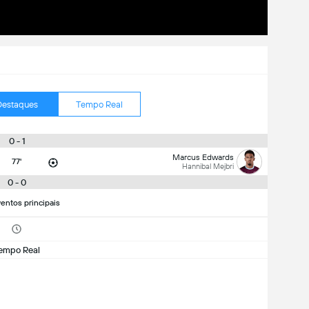
Destaques
Tempo Real
0 - 1
Marcus Edwards
77'
Hannibal Mejbri
0 - 0
entos principais
empo Real