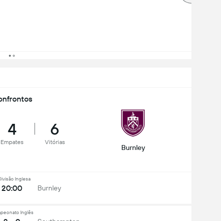
nfrontos
4
6
Empates
Vitórias
Burnley
Divisão Inglesa
20:00
Burnley
peonato Inglês