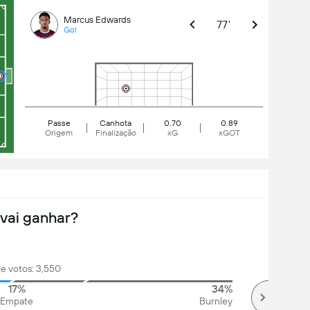
Marcus Edwards
77'
Gol
Passe
Canhota
0.70
0.89
Origem
Finalização
xG
xGOT
vai ganhar?
de votos: 3,550
17%
34%
Empate
Burnley