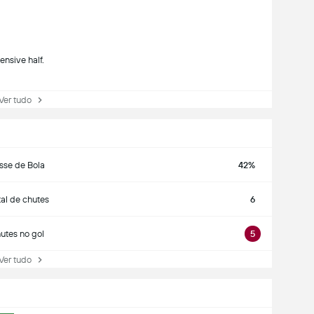
ensive half.
r tudo
sse de Bola
42%
tal de chutes
6
utes no gol
5
r tudo