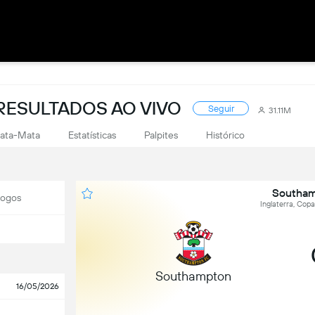
RESULTADOS AO VIVO
Seguir
31.11M
ata-Mata
Estatísticas
Palpites
Histórico
Southam
Jogos
Inglaterra, Copa
Southampton
16/05/2026