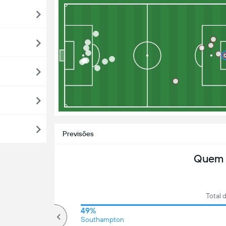
Previsões
Quem 
Total 
72%
49%
Mais que
Southampton