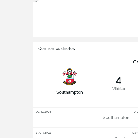
Confrontos diretos
Co
4
Vitórias
Southampton
09/12/2026
2ª 
Southampton
21/04/2022
Cam