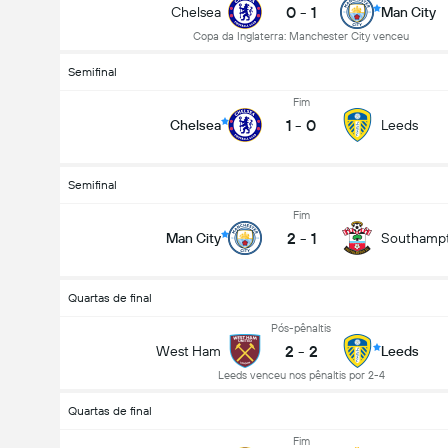
0
-
1
Chelsea
Man City
Copa da Inglaterra: Manchester City venceu
Semifinal
Fim
1
-
0
Chelsea
Leeds
Semifinal
Fim
2
-
1
Man City
Southamp
Quartas de final
Pós-pênaltis
2
-
2
West Ham
Leeds
Leeds venceu nos pênaltis por 2-4
Quartas de final
Fim