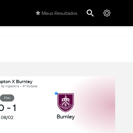
Meus Resultados
pton X Burnley
 da Inglaterra - 4ª Rodada
Fim
0
-
1
Burnley
08/02