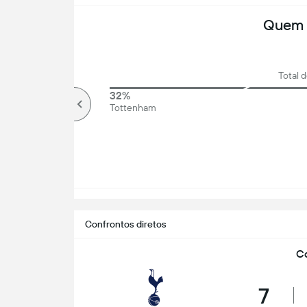
Quem 
Total d
77%
32%
Mais que
Tottenham
Confrontos diretos
Co
7