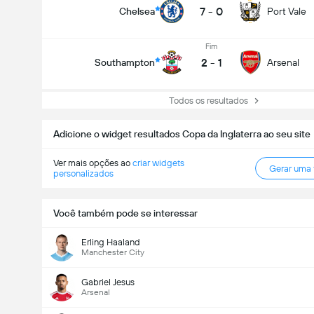
7
-
0
Chelsea
Port Vale
Fim
2
-
1
Southampton
Arsenal
Todos os resultados
Adicione o widget resultados Copa da Inglaterra ao seu site
Ver mais opções ao
criar widgets
Gerar uma
personalizados
Você também pode se interessar
Erling Haaland
Manchester City
Gabriel Jesus
Arsenal