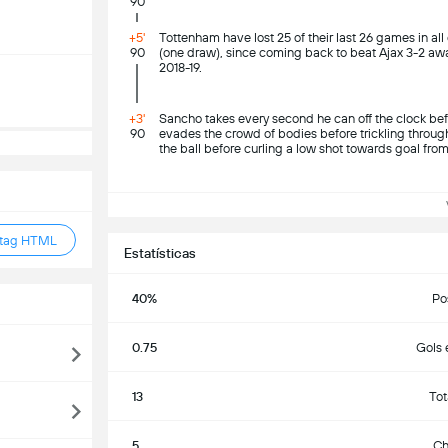
90
+5'
Tottenham have lost 25 of their last 26 games in all
90
(one draw), since coming back to beat Ajax 3-2 aw
2018-19.
+3'
Sancho takes every second he can off the clock bef
90
evades the crowd of bodies before trickling through 
the ball before curling a low shot towards goal from 
Ve
 tag HTML
Estatísticas
40%
Po
0.75
Gols 
13
Tot
5
Ch