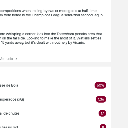
 competitions when trailing by two or more goals at half-time
ay from home in the Champions League semi-final second leg in
ore whipping a corner-kick into the Tottenham penalty area that
on the far side. Looking to make the most of it, Watkins settles
15 yards away, but it’s dealt with routinely by Vicario.
r tudo
sse de Bola
60%
esperados (xG)
1.36
al de chutes
17
utes no gol
8