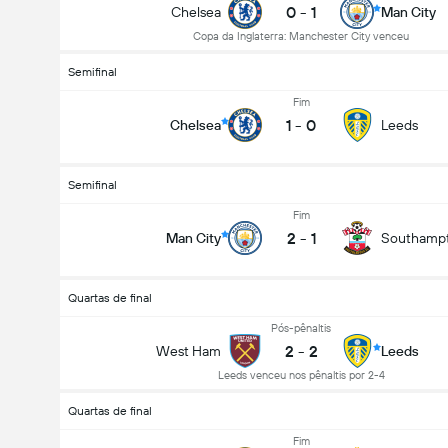
0
-
1
Chelsea
Man City
Copa da Inglaterra: Manchester City venceu
Semifinal
Fim
1
-
0
Chelsea
Leeds
Semifinal
Fim
2
-
1
Man City
Southamp
Quartas de final
Pós-pênaltis
2
-
2
West Ham
Leeds
Leeds venceu nos pênaltis por 2-4
Quartas de final
Fim