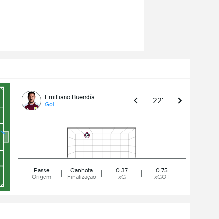
Emilliano Buendía
22'
Gol
Passe
Canhota
0.37
0.75
Origem
Finalização
xG
xGOT