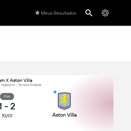
Meus Resultados
m X Aston Villa
 Inglaterra - Terceira Rodada
Fim
1
-
2
Aston Villa
10/01