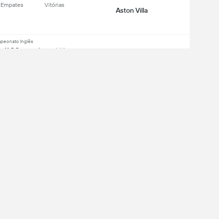
Empates
Vitórias
Aston Villa
peonato Inglês
11:30
Aston Villa
peonato Inglês
1 - 2
Tottenham
peonato Inglês
1 - 2
Aston Villa
peonato Inglês
2 - 0
Tottenham
ixe uma experiência completa de um app:
a da Inglaterra
2 - 1
Tottenham
r tudo
low Us: