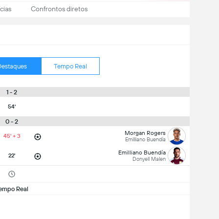
cias
Confrontos diretos
Destaques
Tempo Real
1 - 2
54'
0 - 2
Morgan Rogers
45' + 3
Emilliano Buendía
Emilliano Buendía
22'
Donyell Malen
empo Real