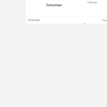
Vitórias
Tottenham
19/09/2026
Cam
Tottenham
03/05/2026
Cam
Aston Villa
19/10/2025
Cam
Tottenham
16/05/2025
Cam
Aston Villa
Ba
09/02/2025
Cop
Aston Villa
 desde 2012. Nós nos orgulhamos de oferecer o
cado. Nossa cobertura no Futebol inclui as
Ve
icas e atualizações de partidas ao vivo de
es, Liga dos Campeões Q., MLS, Liga Europa
Fol