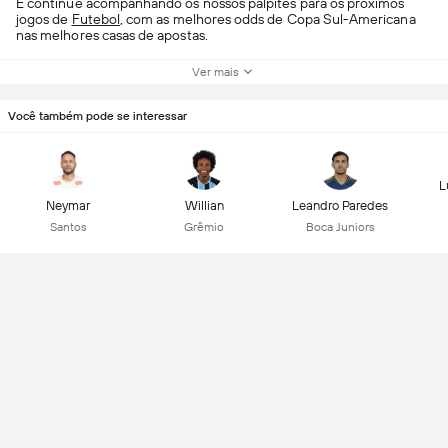
E continue acompanhando os nossos palpites para os próximos
jogos de
Futebol
, com as melhores odds de Copa Sul-Americana
nas melhores casas de apostas.
Ver mais
Você também pode se interessar
L
Neymar
Willian
Leandro Paredes
Santos
Grêmio
Boca Juniors