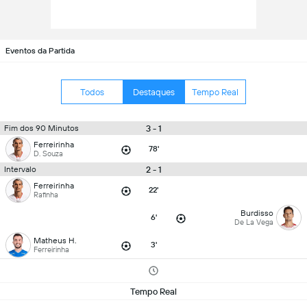
Eventos da Partida
Todos
Destaques
Tempo Real
3 - 1
Fim dos 90 Minutos
Ferreirinha
78'
D. Souza
2 - 1
Intervalo
Ferreirinha
22'
Rafinha
Burdisso
6'
De La Vega
Matheus H.
3'
Ferreirinha
Tempo Real