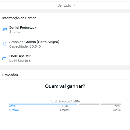
Ver tudo
Informação da Partida
Daniel Fedorczuk
Árbitro
Arena do Grêmio (Porto Alegre)
Capacidade: 60,540
Onde Assistir
beIN Sports 6
Previsões
Quem vai ganhar?
Total de votos: 10,816
62%
20%
18%
Grêmio
Empate
Lanús