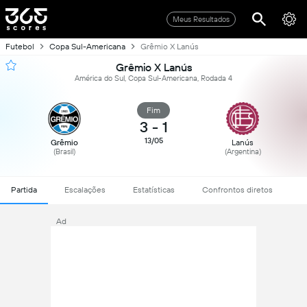
Meus Resultados
Futebol
Copa Sul-Americana
Grêmio X Lanús
Grêmio X Lanús
América do Sul, Copa Sul-Americana, Rodada 4
Fim
3
-
1
13/05
Grêmio
Lanús
(Brasil)
(Argentina)
Partida
Escalações
Estatísticas
Confrontos diretos
Ad