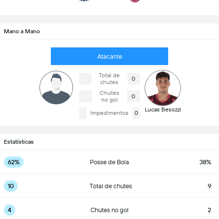
Mano a Mano
Atacante
Total de
0
chutes
Chutes
0
no gol
Lucas Besozzi
Impedimentos
0
Estatísticas
62%
Posse de Bola
38%
10
Total de chutes
9
4
Chutes no gol
2